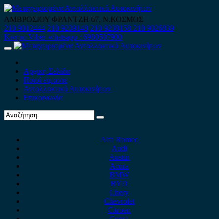
Skip
to
ΑΜΒΡΟΣΙΟΥ ΦΡΑΝΤΖΗ 67, Ν.ΚΟΣΜΟΣ
content
210 9012444
210 9239148
210 9238158
210 9026839
Κινητό-Viber-whatsapp : 6980507900
Primary
Menu
Αρχική Σελίδα
Ποιοί είμαστε
Ανταλλακτικά Αυτοκινήτων
Επικοινωνία
Alfa Romeo
Audi
Austin
Acura
BMW
BYD
Chery
Chevrolet
Citroen
Cupra