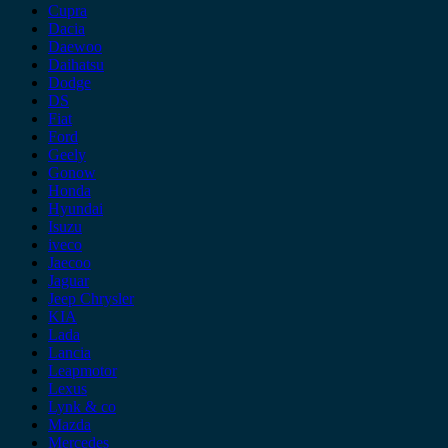
Cupra
Dacia
Daewoo
Daihatsu
Dodge
DS
Fiat
Ford
Geely
Gonow
Honda
Hyundai
Isuzu
iveco
Jaecoo
Jaguar
Jeep Chrysler
KIA
Lada
Lancia
Leapmotor
Lexus
Lynk & co
Mazda
Mercedes