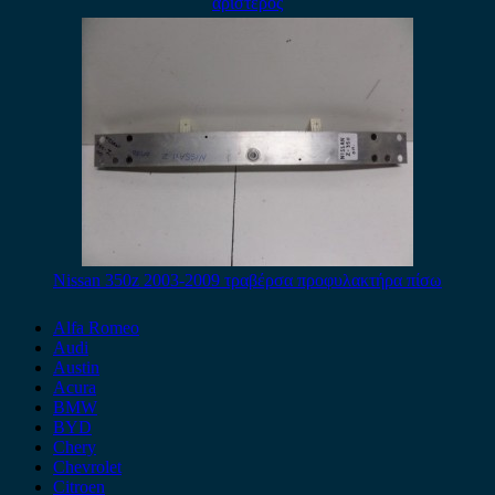
αριστερός
Nissan 350z 2003-2009 τραβέρσα προφυλακτήρα πίσω
Alfa Romeo
Audi
Austin
Acura
BMW
BYD
Chery
Chevrolet
Citroen