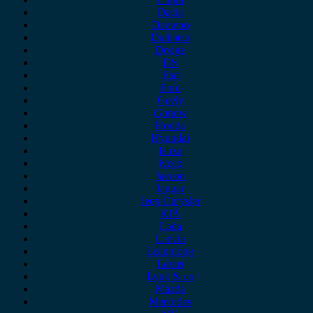
Dacia
Daewoo
Daihatsu
Dodge
DS
Fiat
Ford
Geely
Gonow
Honda
Hyundai
Isuzu
iveco
Jaecoo
Jaguar
Jeep Chrysler
KIA
Lada
Lancia
Leapmotor
Lexus
Lynk & co
Mazda
Mercedes