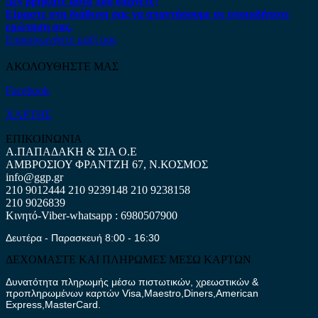
Δεν βρήκατε αυτό που ψάχνετε;
Είμαστε στη διάθεση σας να απαντήσουμε σε οποιαδήποτε
ερώτηση σας.
Επικοινωνήστε μαζί μας
ΑΚΟΛΟΥΘΗΣΤΕ ΜΑΣ
Facebook
ΧΑΡΤΗΣ
ΕΠΙΚΟΙΝΩΝΙΑ
Α.ΠΑΠΑΔΑΚΗ & ΣΙΑ Ο.Ε
ΑΜΒΡΟΣΙΟΥ ΦΡΑΝΤΖΗ 67, Ν.ΚΟΣΜΟΣ
info@ggp.gr
210 9012444
210 9239148
210 9238158
210 9026839
Κινητό-Viber-whatsapp : 6980507900
Δευτέρα - Παρασκευή 8:00 - 16:30
ΔΕΧΟΜΑΣΤΕ ΚΑΙ ΠΛΗΡΩΜΕΣ ΜΕΣΩ ΚΑΡΤΩΝ
Δυνατότητα πληρωμής μέσω πιστωτικών, χρεωστικών &
προπληρωμένων καρτών Visa,Maestro,Diners,American
Express,MasterCard.