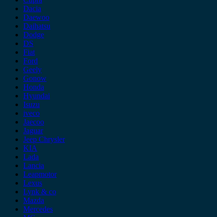
Dacia
Daewoo
Daihatsu
Dodge
DS
Fiat
Ford
Geely
Gonow
Honda
Hyundai
Isuzu
iveco
Jaecoo
Jaguar
Jeep Chrysler
KIA
Lada
Lancia
Leapmotor
Lexus
Lynk & co
Mazda
Mercedes