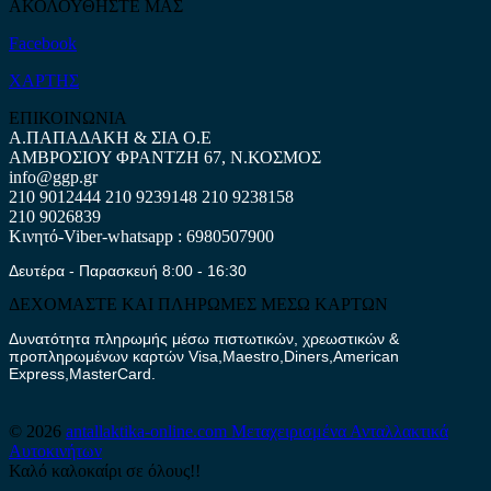
ΑΚΟΛΟΥΘΗΣΤΕ ΜΑΣ
Facebook
ΧΑΡΤΗΣ
ΕΠΙΚΟΙΝΩΝΙΑ
Α.ΠΑΠΑΔΑΚΗ & ΣΙΑ Ο.Ε
ΑΜΒΡΟΣΙΟΥ ΦΡΑΝΤΖΗ 67, Ν.ΚΟΣΜΟΣ
info@ggp.gr
210 9012444
210 9239148
210 9238158
210 9026839
Κινητό-Viber-whatsapp : 6980507900
Δευτέρα - Παρασκευή 8:00 - 16:30
ΔΕΧΟΜΑΣΤΕ ΚΑΙ ΠΛΗΡΩΜΕΣ ΜΕΣΩ ΚΑΡΤΩΝ
Δυνατότητα πληρωμής μέσω πιστωτικών, χρεωστικών &
προπληρωμένων καρτών Visa,Maestro,Diners,American
Express,MasterCard.
© 2026
antallaktika-online.com
Μεταχειρισμένα Ανταλλακτικά
Αυτοκινήτων
Καλό καλοκαίρι σε όλους!!