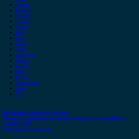
Omoda
Peugeot
Porsche
Renault
Rover
Saab
Seat
Skoda
Smart
ssangyong
Subaru
Suzuki
Tesla
Toyota
Volkswagen
Volvo
Xev
Δεν βρήκατε αυτό που ψάχνετε;
Είμαστε στη διάθεση σας να απαντήσουμε σε οποιαδήποτε
ερώτηση σας.
Επικοινωνήστε μαζί μας