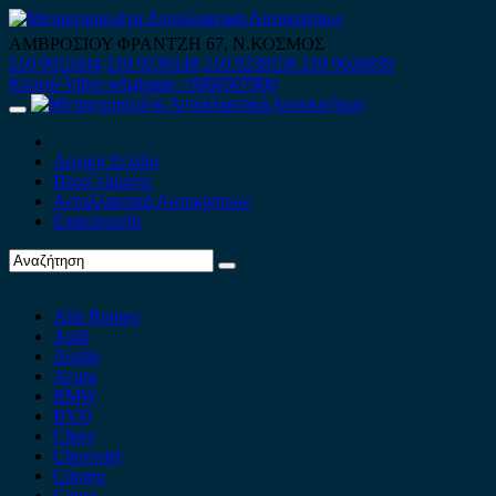
Skip
to
ΑΜΒΡΟΣΙΟΥ ΦΡΑΝΤΖΗ 67, Ν.ΚΟΣΜΟΣ
content
210 9012444
210 9239148
210 9238158
210 9026839
Κινητό-Viber-whatsapp : 6980507900
Primary
Menu
Αρχική Σελίδα
Ποιοί είμαστε
Ανταλλακτικά Αυτοκινήτων
Επικοινωνία
Alfa Romeo
Audi
Austin
Acura
BMW
BYD
Chery
Chevrolet
Citroen
Cupra