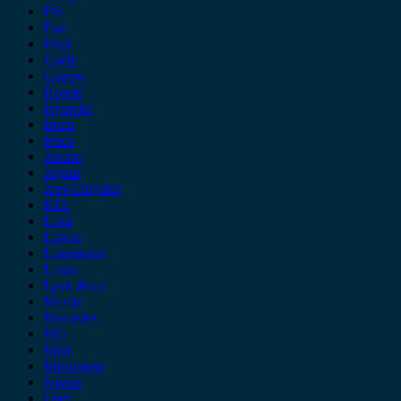
DS
Fiat
Ford
Geely
Gonow
Honda
Hyundai
Isuzu
iveco
Jaecoo
Jaguar
Jeep Chrysler
KIA
Lada
Lancia
Leapmotor
Lexus
Lynk & co
Mazda
Mercedes
MG
Mini
Mitsubishi
Nissan
Opel