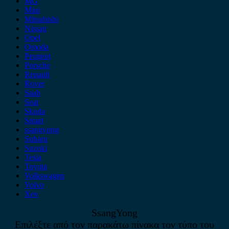
MG
Mini
Mitsubishi
Nissan
Opel
Omoda
Peugeot
Porsche
Renault
Rover
Saab
Seat
Skoda
Smart
ssangyong
Subaru
Suzuki
Tesla
Toyota
Volkswagen
Volvo
Xev
SsangYong
Επιλέξτε από τον παρακάτω πίνακα τον τύπο του