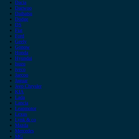
Dacia
Daewoo
Daihatsu
Dodge
DS
Fiat
Ford
Geely
Gonow
Honda
Hyundai
Isuzu
iveco
Jaecoo
Jaguar
Jeep Chrysler
KIA
Lada
Lancia
Leapmotor
Lexus
Lynk & co
Mazda
Mercedes
MG