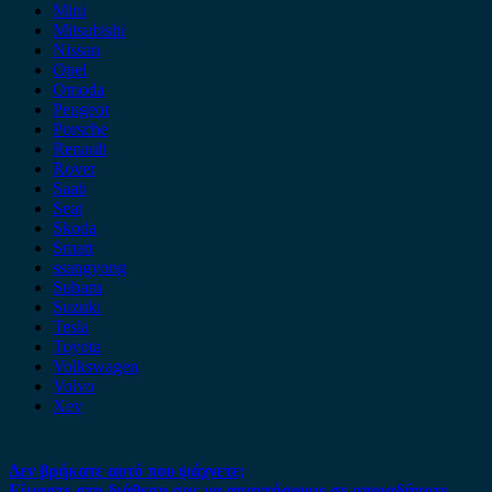
Mini
Mitsubishi
Nissan
Opel
Omoda
Peugeot
Porsche
Renault
Rover
Saab
Seat
Skoda
Smart
ssangyong
Subaru
Suzuki
Tesla
Toyota
Volkswagen
Volvo
Xev
Δεν βρήκατε αυτό που ψάχνετε;
Είμαστε στη διάθεση σας να απαντήσουμε σε οποιαδήποτε