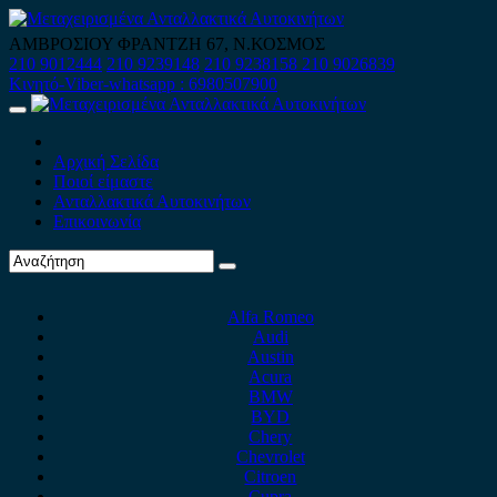
Skip
to
ΑΜΒΡΟΣΙΟΥ ΦΡΑΝΤΖΗ 67, Ν.ΚΟΣΜΟΣ
content
210 9012444
210 9239148
210 9238158
210 9026839
Κινητό-Viber-whatsapp : 6980507900
Primary
Menu
Αρχική Σελίδα
Ποιοί είμαστε
Ανταλλακτικά Αυτοκινήτων
Επικοινωνία
Alfa Romeo
Audi
Austin
Acura
BMW
BYD
Chery
Chevrolet
Citroen
Cupra