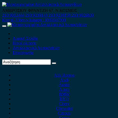
Skip
to
ΑΜΒΡΟΣΙΟΥ ΦΡΑΝΤΖΗ 67, Ν.ΚΟΣΜΟΣ
content
210 9012444
210 9239148
210 9238158
210 9026839
Κινητό-Viber-whatsapp : 6980507900
Primary
Menu
Αρχική Σελίδα
Ποιοί είμαστε
Ανταλλακτικά Αυτοκινήτων
Επικοινωνία
Alfa Romeo
Audi
Austin
Acura
BMW
BYD
Chery
Chevrolet
Citroen
Cupra