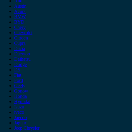
Audi
Austin
Acura
BMW
BYD
Chery
Chevrolet
Citroen
Cupra
Dacia
Daewoo
Daihatsu
Dodge
DS
Fiat
Ford
Geely
Gonow
Honda
Hyundai
Isuzu
iveco
Jaecoo
Jaguar
Jeep Chrysler