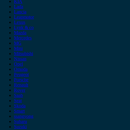
KIA
Lada
Lancia
Leapmotor
Lexus
Lynk & co
Mazda
Mercedes
MG
Mini
Mitsubishi
Nissan
Opel
Omoda
Peugeot
Porsche
Renault
Rover
Saab
Seat
Skoda
Smart
ssangyong
Subaru
Suzuki