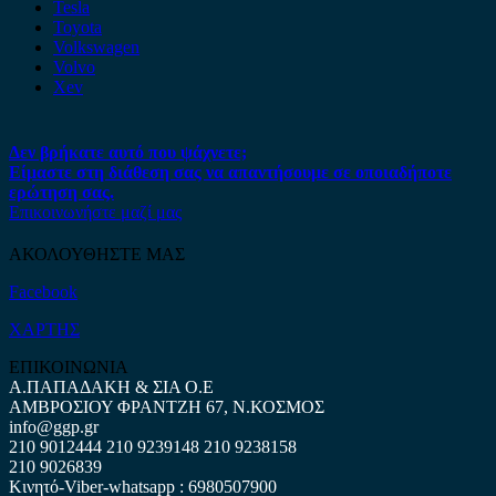
Tesla
Toyota
Volkswagen
Volvo
Xev
Δεν βρήκατε αυτό που ψάχνετε;
Είμαστε στη διάθεση σας να απαντήσουμε σε οποιαδήποτε
ερώτηση σας.
Επικοινωνήστε μαζί μας
ΑΚΟΛΟΥΘΗΣΤΕ ΜΑΣ
Facebook
ΧΑΡΤΗΣ
ΕΠΙΚΟΙΝΩΝΙΑ
Α.ΠΑΠΑΔΑΚΗ & ΣΙΑ Ο.Ε
ΑΜΒΡΟΣΙΟΥ ΦΡΑΝΤΖΗ 67, Ν.ΚΟΣΜΟΣ
info@ggp.gr
210 9012444
210 9239148
210 9238158
210 9026839
Κινητό-Viber-whatsapp : 6980507900