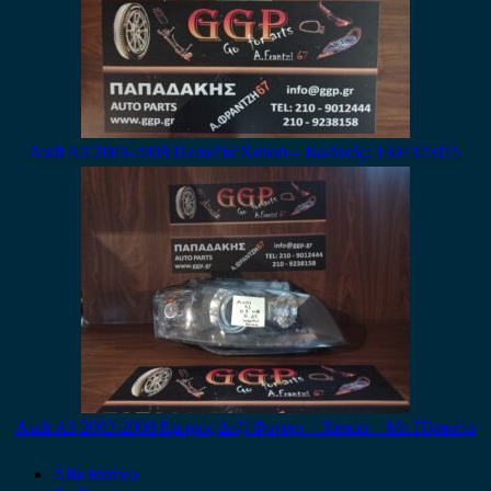
Audi A3 2003-2008 Πλακέτα Xenon – Κωδικός: 1307323115
Audi A3 2003-2008 Εμπρός Δεξί Φανάρι – Xenon – Με Πλακέτα
Alfa Romeo