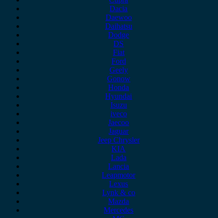
Dacia
Daewoo
Daihatsu
Dodge
DS
Fiat
Ford
Geely
Gonow
Honda
Hyundai
Isuzu
iveco
Jaecoo
Jaguar
Jeep Chrysler
KIA
Lada
Lancia
Leapmotor
Lexus
Lynk & co
Mazda
Mercedes