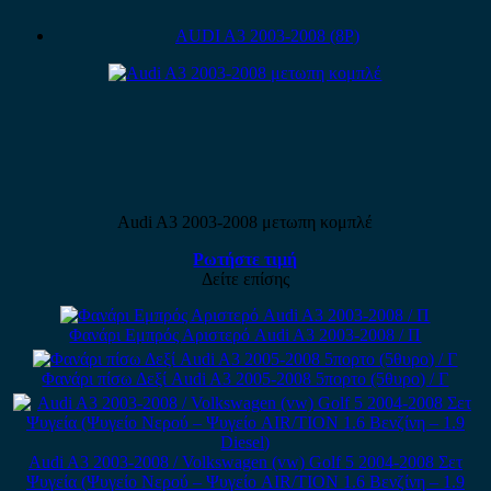
AUDI A3 2003-2008 (8P)
Audi A3 2003-2008 μετωπη κομπλέ
Ρωτήστε τιμή
Δείτε επίσης
Φανάρι Εμπρός Αριστερό Audi A3 2003-2008 / Π
Φανάρι πίσω Δεξί Audi A3 2005-2008 5πορτο (5θυρο) / Γ
Audi A3 2003-2008 / Volkswagen (vw) Golf 5 2004-2008 Σετ
Ψυγεία (Ψυγείο Νερού – Ψυγείο AIR/TION 1.6 Βενζίνη – 1.9