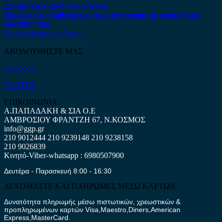
Δεν βρήκατε αυτό που ψάχνετε;
Είμαστε στη διάθεση σας να απαντήσουμε σε οποιαδήποτε
ερώτηση σας.
Επικοινωνήστε μαζί μας
ΑΚΟΛΟΥΘΗΣΤΕ ΜΑΣ
Facebook
ΧΑΡΤΗΣ
ΕΠΙΚΟΙΝΩΝΙΑ
Α.ΠΑΠΑΔΑΚΗ & ΣΙΑ Ο.Ε
ΑΜΒΡΟΣΙΟΥ ΦΡΑΝΤΖΗ 67, Ν.ΚΟΣΜΟΣ
info@ggp.gr
210 9012444
210 9239148
210 9238158
210 9026839
Κινητό-Viber-whatsapp : 6980507900
Δευτέρα - Παρασκευή 8:00 - 16:30
ΔΕΧΟΜΑΣΤΕ ΚΑΙ ΠΛΗΡΩΜΕΣ ΜΕΣΩ ΚΑΡΤΩΝ
Δυνατότητα πληρωμής μέσω πιστωτικών, χρεωστικών &
προπληρωμένων καρτών Visa,Maestro,Diners,American
Express,MasterCard.