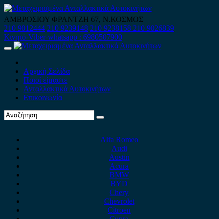
Skip
to
ΑΜΒΡΟΣΙΟΥ ΦΡΑΝΤΖΗ 67, Ν.ΚΟΣΜΟΣ
content
210 9012444
210 9239148
210 9238158
210 9026839
Κινητό-Viber-whatsapp : 6980507900
Primary
Menu
Αρχική Σελίδα
Ποιοί είμαστε
Ανταλλακτικά Αυτοκινήτων
Επικοινωνία
Alfa Romeo
Audi
Austin
Acura
BMW
BYD
Chery
Chevrolet
Citroen
Cupra