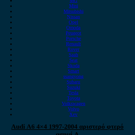
MG
Mini
Mitsubishi
Nissan
Opel
Omoda
Peugeot
Porsche
Renault
Rover
Saab
Seat
Skoda
Smart
ssangyong
Subaru
Suzuki
Tesla
Toyota
Volkswagen
Volvo
Xev
Audi A6 4×4 1997-2004 αριστερό φτερό
ασημί Α