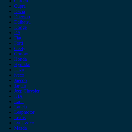
Citroen
Cupra
Dacia
Daewoo
Daihatsu
Dodge
DS
Fiat
Ford
Geely
Gonow
Honda
Hyundai
Isuzu
iveco
Jaecoo
Jaguar
Jeep Chrysler
KIA
Lada
Lancia
Leapmotor
Lexus
Lynk & co
Mazda