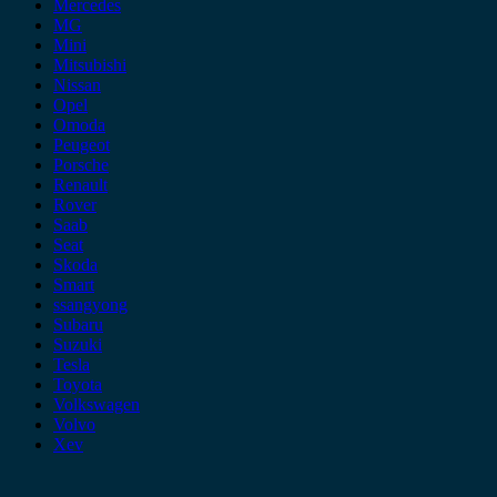
Mercedes
MG
Mini
Mitsubishi
Nissan
Opel
Omoda
Peugeot
Porsche
Renault
Rover
Saab
Seat
Skoda
Smart
ssangyong
Subaru
Suzuki
Tesla
Toyota
Volkswagen
Volvo
Xev