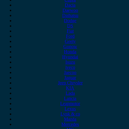
Dacia
Daewoo
Daihatsu
Dodge
DS
Fiat
Ford
Geely
Gonow
Honda
Hyundai
Isuzu
iveco
Jaecoo
Jaguar
Jeep Chrysler
KIA
Lada
Lancia
Leapmotor
Lexus
Lynk & co
Mazda
Mercedes