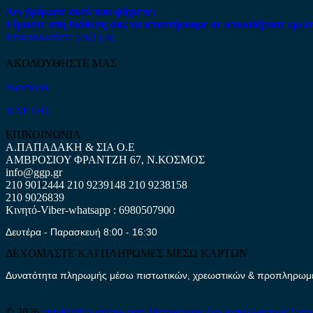
Δεν βρήκατε αυτό που ψάχνετε;
Είμαστε στη διάθεση σας να απαντήσουμε σε οποιαδήποτε ερώτ
Επικοινωνήστε μαζί μας
ΑΚΟΛΟΥΘΗΣΤΕ ΜΑΣ
Facebook
ΧΑΡΤΗΣ
ΕΠΙΚΟΙΝΩΝΙΑ
Α.ΠΑΠΑΔΑΚΗ & ΣΙΑ Ο.Ε
ΑΜΒΡΟΣΙΟΥ ΦΡΑΝΤΖΗ 67, Ν.ΚΟΣΜΟΣ
info@ggp.gr
210 9012444
210 9239148
210 9238158
210 9026839
Κινητό-Viber-whatsapp : 6980507900
Δευτέρα - Παρασκευή 8:00 - 16:30
ΔΕΧΟΜΑΣΤΕ ΚΑΙ ΠΛΗΡΩΜΕΣ ΜΕΣΩ ΚΑΡΤΩΝ
Δυνατότητα πληρωμής μέσω πιστωτικών, χρεωστικών & προπληρωμέν
© 2026
antallaktika-online.com
Μεταχειρισμένα Ανταλλακτικά Αυτο