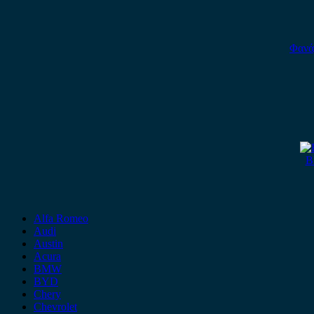
Φανά
B
Alfa Romeo
Audi
Austin
Acura
BMW
BYD
Chery
Chevrolet