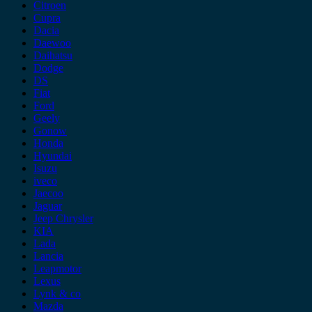
Citroen
Cupra
Dacia
Daewoo
Daihatsu
Dodge
DS
Fiat
Ford
Geely
Gonow
Honda
Hyundai
Isuzu
iveco
Jaecoo
Jaguar
Jeep Chrysler
KIA
Lada
Lancia
Leapmotor
Lexus
Lynk & co
Mazda