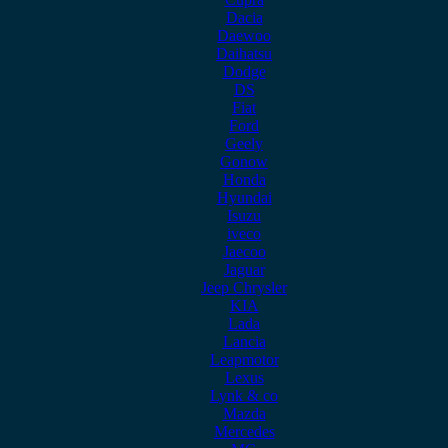
Dacia
Daewoo
Daihatsu
Dodge
DS
Fiat
Ford
Geely
Gonow
Honda
Hyundai
Isuzu
iveco
Jaecoo
Jaguar
Jeep Chrysler
KIA
Lada
Lancia
Leapmotor
Lexus
Lynk & co
Mazda
Mercedes