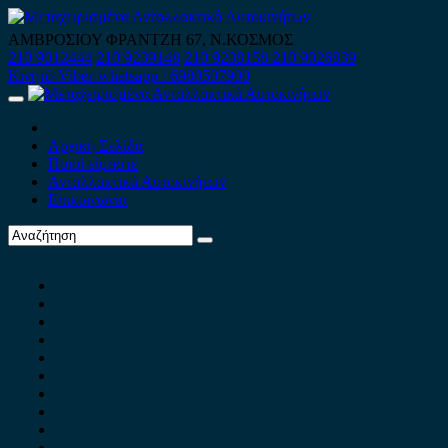
Skip
to
ΑΜΒΡΟΣΙΟΥ ΦΡΑΝΤΖΗ 67, Ν.ΚΟΣΜΟΣ
content
210 9012444
210 9239148
210 9238158
210 9026839
Κινητό-Viber-whatsapp : 6980507900
Primary
Menu
Αρχική Σελίδα
Ποιοί είμαστε
Ανταλλακτικά Αυτοκινήτων
Επικοινωνία