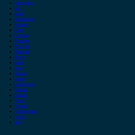
Mercedes
MG
Mini
Mitsubishi
Nissan
Opel
Omoda
Peugeot
Porsche
Renault
Rover
Saab
Seat
Skoda
Smart
ssangyong
Subaru
Suzuki
Tesla
Toyota
Volkswagen
Volvo
Xev