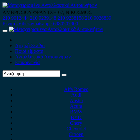
Skip
to
ΑΜΒΡΟΣΙΟΥ ΦΡΑΝΤΖΗ 67, Ν.ΚΟΣΜΟΣ
content
210 9012444
210 9239148
210 9238158
210 9026839
Κινητό-Viber-whatsapp : 6980507900
Primary
Menu
Αρχική Σελίδα
Ποιοί είμαστε
Ανταλλακτικά Αυτοκινήτων
Επικοινωνία
Alfa Romeo
Audi
Austin
Acura
BMW
BYD
Chery
Chevrolet
Citroen
Cupra