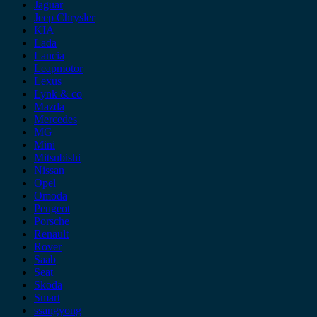
Jaguar
Jeep Chrysler
KIA
Lada
Lancia
Leapmotor
Lexus
Lynk & co
Mazda
Mercedes
MG
Mini
Mitsubishi
Nissan
Opel
Omoda
Peugeot
Porsche
Renault
Rover
Saab
Seat
Skoda
Smart
ssangyong