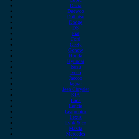
Dacia
Daewoo
Daihatsu
Dodge
DS
Fiat
Ford
Geely
Gonow
Honda
Hyundai
Isuzu
iveco
Jaecoo
Jaguar
Jeep Chrysler
KIA
Lada
Lancia
Leapmotor
Lexus
Lynk & co
Mazda
Mercedes