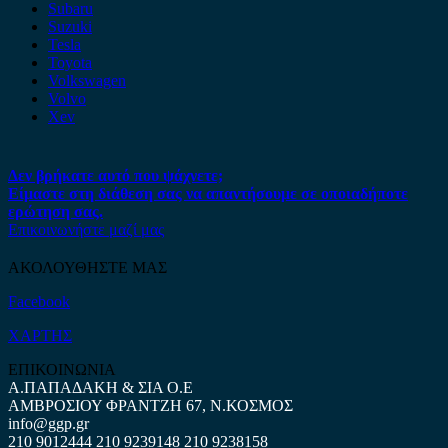
Subaru
Suzuki
Tesla
Toyota
Volkswagen
Volvo
Xev
Δεν βρήκατε αυτό που ψάχνετε;
Είμαστε στη διάθεση σας να απαντήσουμε σε οποιαδήποτε
ερώτηση σας.
Επικοινωνήστε μαζί μας
ΑΚΟΛΟΥΘΗΣΤΕ ΜΑΣ
Facebook
ΧΑΡΤΗΣ
ΕΠΙΚΟΙΝΩΝΙΑ
Α.ΠΑΠΑΔΑΚΗ & ΣΙΑ Ο.Ε
ΑΜΒΡΟΣΙΟΥ ΦΡΑΝΤΖΗ 67, Ν.ΚΟΣΜΟΣ
info@ggp.gr
210 9012444
210 9239148
210 9238158