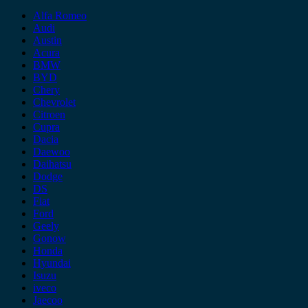
Alfa Romeo
Audi
Austin
Acura
BMW
BYD
Chery
Chevrolet
Citroen
Cupra
Dacia
Daewoo
Daihatsu
Dodge
DS
Fiat
Ford
Geely
Gonow
Honda
Hyundai
Isuzu
iveco
Jaecoo