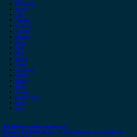
Mitsubishi
Nissan
Opel
Omoda
Peugeot
Porsche
Renault
Rover
Saab
Seat
Skoda
Smart
ssangyong
Subaru
Suzuki
Tesla
Toyota
Volkswagen
Volvo
Xev
Δεν βρήκατε αυτό που ψάχνετε;
Είμαστε στη διάθεση σας να απαντήσουμε σε οποιαδήποτε