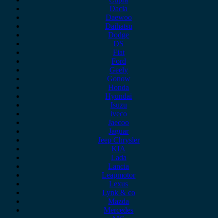
Dacia
Daewoo
Daihatsu
Dodge
DS
Fiat
Ford
Geely
Gonow
Honda
Hyundai
Isuzu
iveco
Jaecoo
Jaguar
Jeep Chrysler
KIA
Lada
Lancia
Leapmotor
Lexus
Lynk & co
Mazda
Mercedes