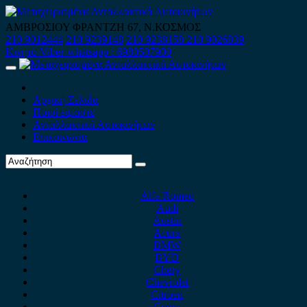
Skip
to
ΑΜΒΡΟΣΙΟΥ ΦΡΑΝΤΖΗ 67, Ν.ΚΟΣΜΟΣ
content
210 9012444
210 9239148
210 9238158
210 9026839
Κινητό-Viber-whatsapp : 6980507900
Primary
Menu
Αρχική Σελίδα
Ποιοί είμαστε
Ανταλλακτικά Αυτοκινήτων
Επικοινωνία
Alfa Romeo
Audi
Austin
Acura
BMW
BYD
Chery
Chevrolet
Citroen
Cupra