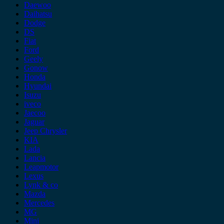
Daewoo
Daihatsu
Dodge
DS
Fiat
Ford
Geely
Gonow
Honda
Hyundai
Isuzu
iveco
Jaecoo
Jaguar
Jeep Chrysler
KIA
Lada
Lancia
Leapmotor
Lexus
Lynk & co
Mazda
Mercedes
MG
Mini