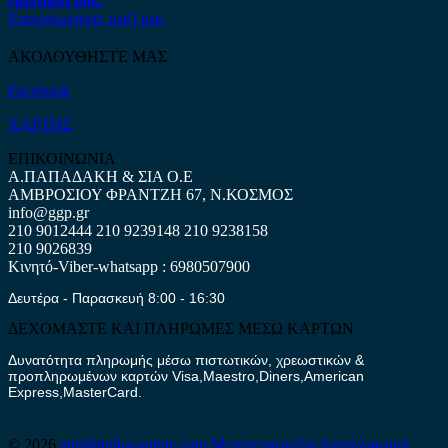
ερώτηση σας.
Επικοινωνήστε μαζί μας
ΑΚΟΛΟΥΘΗΣΤΕ ΜΑΣ
Facebook
ΧΑΡΤΗΣ
ΕΠΙΚΟΙΝΩΝΙΑ
Α.ΠΑΠΑΔΑΚΗ & ΣΙΑ Ο.Ε
ΑΜΒΡΟΣΙΟΥ ΦΡΑΝΤΖΗ 67, Ν.ΚΟΣΜΟΣ
info@ggp.gr
210 9012444
210 9239148
210 9238158
210 9026839
Κινητό-Viber-whatsapp : 6980507900
Δευτέρα - Παρασκευή 8:00 - 16:30
ΔΕΧΟΜΑΣΤΕ ΚΑΙ ΠΛΗΡΩΜΕΣ ΜΕΣΩ ΚΑΡΤΩΝ
Δυνατότητα πληρωμής μέσω πιστωτικών, χρεωστικών &
προπληρωμένων καρτών Visa,Maestro,Diners,American
Express,MasterCard.
© 2026
antallaktika-online.com
Μεταχειρισμένα Ανταλλακτικά