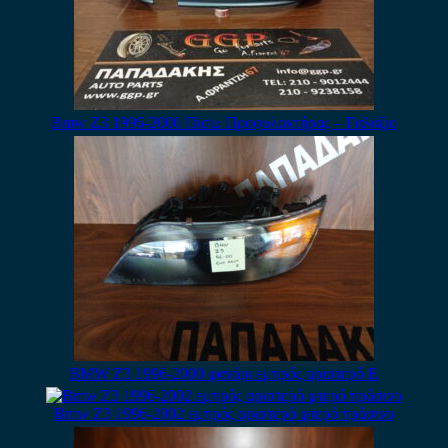
Bmw Z3 1996-2000 Πίσω Προφυλακτήρας – Γαλάζιο
BMW Z3 1996-2000 φανάρι εμπρός αριστερό Ε
Bmw Z3 1996-2002 εμπρός αριστερό φτερό πράσινο