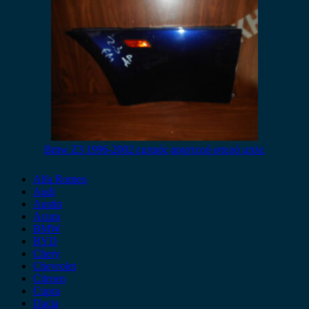
Bmw Z3 1996-2002 εμπρός αριστερό φτερό μπλε
Alfa Romeo
Audi
Austin
Acura
BMW
BYD
Chery
Chevrolet
Citroen
Cupra
Dacia