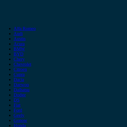
Alfa Romeo
Audi
Austin
Acura
BMW
BYD
Chery
Chevrolet
Citroen
Cupra
Dacia
Daewoo
Daihatsu
Dodge
DS
Fiat
Ford
Geely
Gonow
Honda