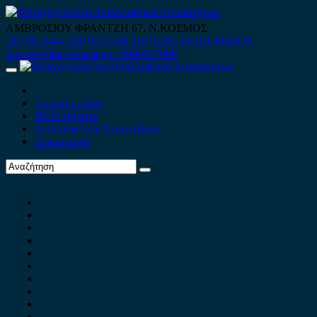
Skip
to
ΑΜΒΡΟΣΙΟΥ ΦΡΑΝΤΖΗ 67, Ν.ΚΟΣΜΟΣ
content
210 9012444
210 9239148
210 9238158
210 9026839
Κινητό-Viber-whatsapp : 6980507900
Primary
Menu
Αρχική Σελίδα
Ποιοί είμαστε
Ανταλλακτικά Αυτοκινήτων
Επικοινωνία