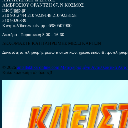
ΑΜΒΡΟΣΙΟΥ ΦΡΑΝΤΖΗ 67, Ν.ΚΟΣΜΟΣ
info@ggp.gr
210 9012444
210 9239148
210 9238158
210 9026839
Κινητό-Viber-whatsapp : 6980507900
Δευτέρα - Παρασκευή 8:00 - 16:30
ΔΕΧΟΜΑΣΤΕ ΚΑΙ ΠΛΗΡΩΜΕΣ ΜΕΣΩ ΚΑΡΤΩΝ
Δυνατότητα πληρωμής μέσω πιστωτικών, χρεωστικών & προπληρωμέν
© 2026
antallaktika-online.com
Μεταχειρισμένα Ανταλλακτικά Αυτο
Καλό καλοκαίρι σε όλους!!