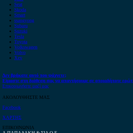
Seat
Skoda
Smart
ssangyong
Subaru
Suzuki
Tesla
Toyota
Volkswagen
Volvo
Xev
Δεν βρήκατε αυτό που ψάχνετε;
Είμαστε στη διάθεση σας να απαντήσουμε σε οποιαδήποτε ερώτ
Επικοινωνήστε μαζί μας
ΑΚΟΛΟΥΘΗΣΤΕ ΜΑΣ
Facebook
ΧΑΡΤΗΣ
ΕΠΙΚΟΙΝΩΝΙΑ
Α.ΠΑΠΑΔΑΚΗ & ΣΙΑ Ο.Ε