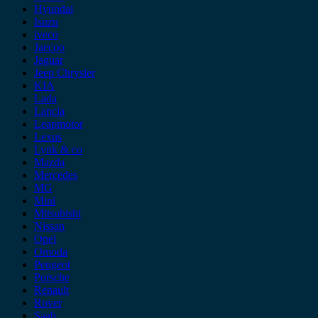
Hyundai
Isuzu
iveco
Jaecoo
Jaguar
Jeep Chrysler
KIA
Lada
Lancia
Leapmotor
Lexus
Lynk & co
Mazda
Mercedes
MG
Mini
Mitsubishi
Nissan
Opel
Omoda
Peugeot
Porsche
Renault
Rover
Saab