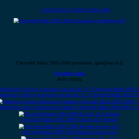
CHEVROLET MATIZ 2005-2009
Chevrolet Matiz 2005-2009 μπουκάλα, ημιαξόνιο δεξί
Ρωτήστε τιμή
Δείτε επίσης
οβολέας Ομίχλης Αριστερός και Δεξιός / Ε / Chevrolet Matiz 2005-2
Καθρέπτης Δεξιός Μηχανικός Άβαφος Chevrolet Matiz 2005-2009 / c
Chevrolet Matiz 2005-2009 Εμπρός Δεξί Φανάρι
Chevrolet Matiz 2005-2009 Φανάρι Εμπρός Δεξί