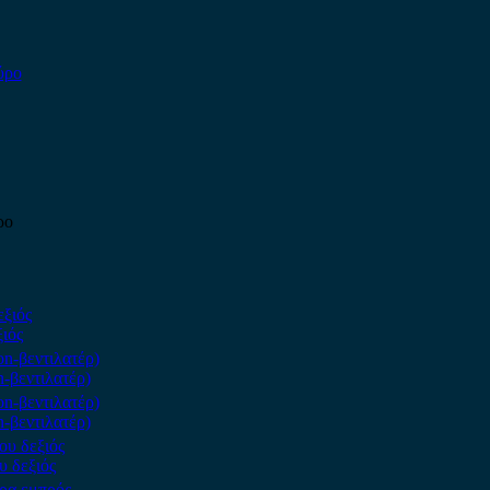
ρο
ιός
n-βεντιλατέρ)
n-βεντιλατέρ)
υ δεξιός