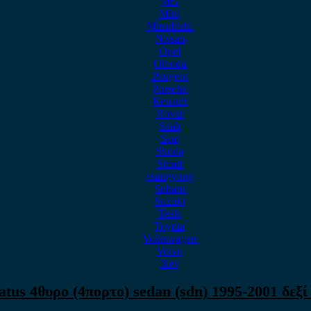
MG
Mini
Mitsubishi
Nissan
Opel
Omoda
Peugeot
Porsche
Renault
Rover
Saab
Seat
Skoda
Smart
ssangyong
Subaru
Suzuki
Tesla
Toyota
Volkswagen
Volvo
Xev
atus 4θυρο (4πορτο) sedan (sdn) 1995-2001 δεξ