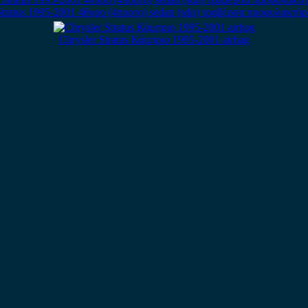
Stratus 1995-2001 4θυρο (4πορτο) sedan (sdn) τραβέρσα προφυλακτή
Chrysler Stratus Κάμπριο 1995-2001 airbag