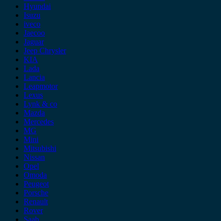
Hyundai
Isuzu
iveco
Jaecoo
Jaguar
Jeep Chrysler
KIA
Lada
Lancia
Leapmotor
Lexus
Lynk & co
Mazda
Mercedes
MG
Mini
Mitsubishi
Nissan
Opel
Omoda
Peugeot
Porsche
Renault
Rover
Saab