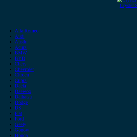
Crysler 
Alfa Romeo
Audi
Austin
Acura
BMW
BYD
Chery
Chevrolet
Citroen
Cupra
Dacia
Daewoo
Daihatsu
Dodge
DS
Fiat
Ford
Geely
Gonow
Honda