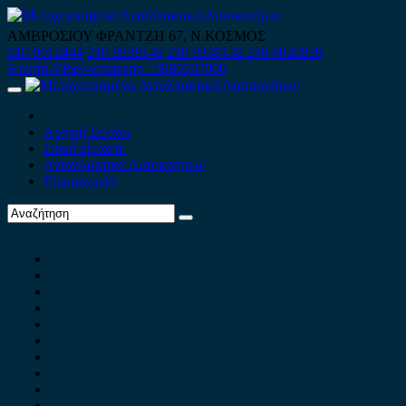
Skip
to
ΑΜΒΡΟΣΙΟΥ ΦΡΑΝΤΖΗ 67, Ν.ΚΟΣΜΟΣ
content
210 9012444
210 9239148
210 9238158
210 9026839
Κινητό-Viber-whatsapp : 6980507900
Primary
Menu
Αρχική Σελίδα
Ποιοί είμαστε
Ανταλλακτικά Αυτοκινήτων
Επικοινωνία