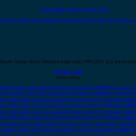
CHRYSLER STRATUS 1995-2001
hrysler Stratus 4θυρο (4πορτο) sedan (sdn) 1995-2001 δεξί φτερό μαύ
Ρωτήστε τιμή
Δείτε επίσης
rysler Stratus 1995-2001 διακόπτης ηλεκτρικού παραθύρου εμπρός δεξ
atus 1995-2001 2.0cc-2.5cc βενζίνη ψυγείο κομπλέ (νερού-air conditio
atus 1995-2001 2.0cc-2.5cc βενζίνη ψυγείο κομπλέ (νερού-air conditio
r Stratus Cabrio 1995-2001 ηλεκτρικός γρύλλος ηλεκτρικού παραθύρο