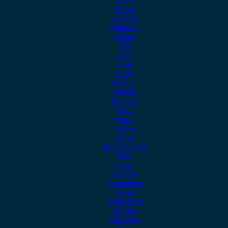
Dacia
Daewoo
Daihatsu
Dodge
DS
Fiat
Ford
Geely
Gonow
Honda
Hyundai
Isuzu
iveco
Jaecoo
Jaguar
Jeep Chrysler
KIA
Lada
Lancia
Leapmotor
Lexus
Lynk & co
Mazda
Mercedes