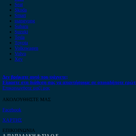
Seat
Skoda
Smart
ssangyong
Subaru
Suzuki
Tesla
Toyota
Volkswagen
Volvo
Xev
Δεν βρήκατε αυτό που ψάχνετε;
Είμαστε στη διάθεση σας να απαντήσουμε σε οποιαδήποτε ερώτ
Επικοινωνήστε μαζί μας
ΑΚΟΛΟΥΘΗΣΤΕ ΜΑΣ
Facebook
ΧΑΡΤΗΣ
ΕΠΙΚΟΙΝΩΝΙΑ
Α.ΠΑΠΑΔΑΚΗ & ΣΙΑ Ο.Ε