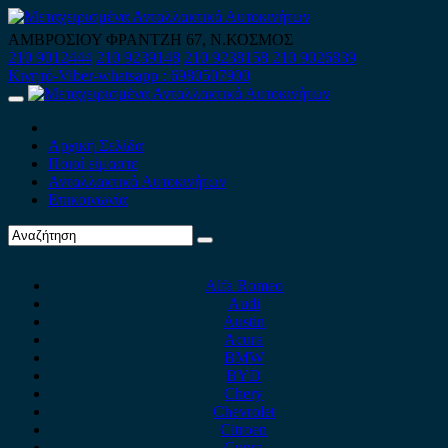
Skip
to
ΑΜΒΡΟΣΙΟΥ ΦΡΑΝΤΖΗ 67, Ν.ΚΟΣΜΟΣ
content
210 9012444
210 9239148
210 9238158
210 9026839
Κινητό-Viber-whatsapp : 6980507900
Primary
Menu
Αρχική Σελίδα
Ποιοί είμαστε
Ανταλλακτικά Αυτοκινήτων
Επικοινωνία
Alfa Romeo
Audi
Austin
Acura
BMW
BYD
Chery
Chevrolet
Citroen
Cupra