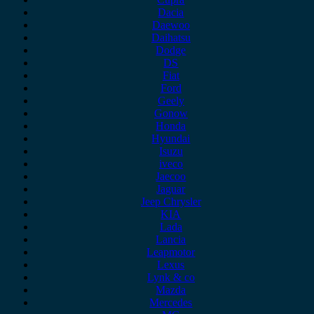
Dacia
Daewoo
Daihatsu
Dodge
DS
Fiat
Ford
Geely
Gonow
Honda
Hyundai
Isuzu
iveco
Jaecoo
Jaguar
Jeep Chrysler
KIA
Lada
Lancia
Leapmotor
Lexus
Lynk & co
Mazda
Mercedes