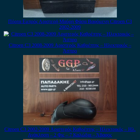
Πόρτα Εμπρός Αριστερή Μαύρη Φάσα Βαφόμενη Citroen C3
2002-2009
Citroen C3 2008-2009 Αριστερός Καθρέπτης – Ηλεκτρικός –
Άσπρο
Citroen C3 2002-2009 Αριστερός Καθρέπτης – Ηλεκτρικός – Ηλ.
Ανάκληση – 2 Φις – 7 Καλώδια – Άβαφος