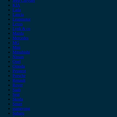
Jeep Chrysler
KIA
Lada
Lancia
Leapmotor
Lexus
Lynk & co
Mazda
Mercedes
MG
Mini
Mitsubishi
Nissan
Opel
Omoda
Peugeot
Porsche
Renault
Rover
Saab
Seat
Skoda
Smart
ssangyong
Subaru