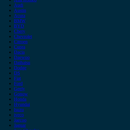
Audi
Austin
Acura
BMW
BYD
Chery
Chevrolet
Citroen
Cupra
Dacia
Daewoo
Daihatsu
Dodge
DS
Fiat
Ford
Geely
Gonow
Honda
Hyundai
Isuzu
iveco
Jaecoo
Jaguar