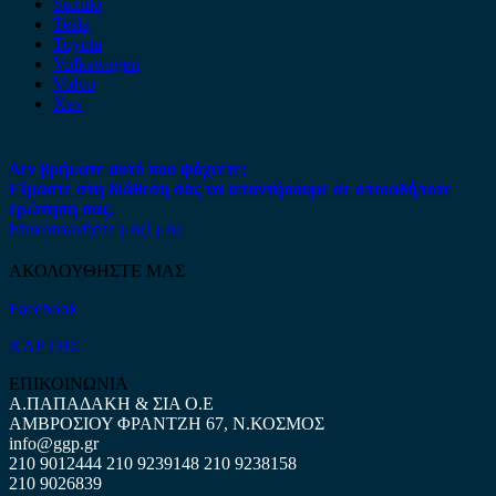
Suzuki
Tesla
Toyota
Volkswagen
Volvo
Xev
Δεν βρήκατε αυτό που ψάχνετε;
Είμαστε στη διάθεση σας να απαντήσουμε σε οποιαδήποτε
ερώτηση σας.
Επικοινωνήστε μαζί μας
ΑΚΟΛΟΥΘΗΣΤΕ ΜΑΣ
Facebook
ΧΑΡΤΗΣ
ΕΠΙΚΟΙΝΩΝΙΑ
Α.ΠΑΠΑΔΑΚΗ & ΣΙΑ Ο.Ε
ΑΜΒΡΟΣΙΟΥ ΦΡΑΝΤΖΗ 67, Ν.ΚΟΣΜΟΣ
info@ggp.gr
210 9012444
210 9239148
210 9238158
210 9026839