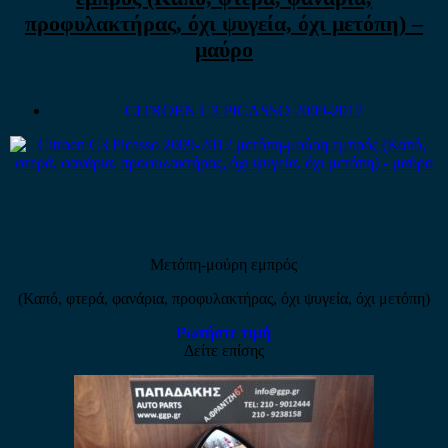
προφυλακτήρας, όχι ψυγεία, όχι μετόπη) –
μαύρο
CITROEN C3 PICASSO 2009-2017
Μετόπη-μούρη εμπρός
(Καπό, φτερά, φανάρια, προφυλακτήρας, όχι ψυγεία, όχι μετόπη)
Ρωτήστε τιμή
Δείτε επίσης