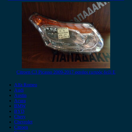
Citroen C3 Picasso 2009-2017 φανάρι εμπρός δεξί E
Alfa Romeo
Audi
Austin
Acura
BMW
BYD
Chery
Chevrolet
Citroen