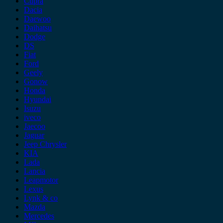
Cupra
Dacia
Daewoo
Daihatsu
Dodge
DS
Fiat
Ford
Geely
Gonow
Honda
Hyundai
Isuzu
iveco
Jaecoo
Jaguar
Jeep Chrysler
KIA
Lada
Lancia
Leapmotor
Lexus
Lynk & co
Mazda
Mercedes