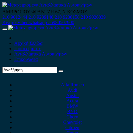
Skip
to
ΑΜΒΡΟΣΙΟΥ ΦΡΑΝΤΖΗ 67, Ν.ΚΟΣΜΟΣ
content
210 9012444
210 9239148
210 9238158
210 9026839
Κινητό-Viber-whatsapp : 6980507900
Primary
Menu
Αρχική Σελίδα
Ποιοί είμαστε
Ανταλλακτικά Αυτοκινήτων
Επικοινωνία
Alfa Romeo
Audi
Austin
Acura
BMW
BYD
Chery
Chevrolet
Citroen
Cupra