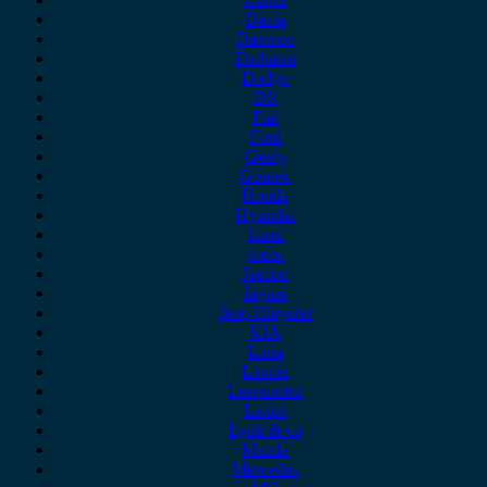
Dacia
Daewoo
Daihatsu
Dodge
DS
Fiat
Ford
Geely
Gonow
Honda
Hyundai
Isuzu
iveco
Jaecoo
Jaguar
Jeep Chrysler
KIA
Lada
Lancia
Leapmotor
Lexus
Lynk & co
Mazda
Mercedes