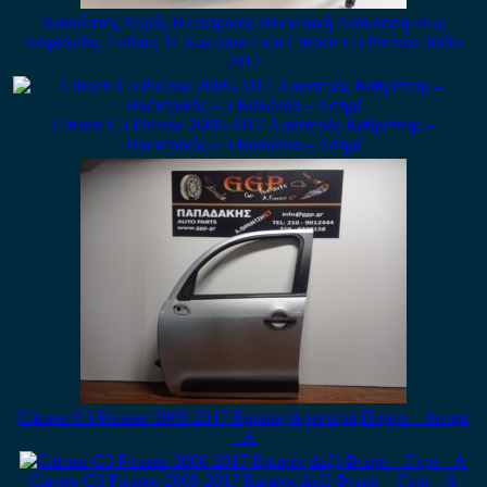
Καθρέπτης Δεξιός Ηλεκτρικός Ηλεκτρική Ανάκληση Φως
Ασφαλείας 2 Φίσες 11 Καλώδια Γκρι Citroen C3 Picasso 2009-
2017
Citroen C3 Picasso 2009-2017 Αριστερός Καθρέπτης –
Ηλεκτρικός – 3 Καλώδια – Ασημί
Citroen C3 Picasso 2009-2017 Εμπρός Αριστερή Πόρτα – Ασημί
– Α
Citroen C3 Picasso 2009-2017 Εμπρός Δεξί Φτερό – Γκρι – Α