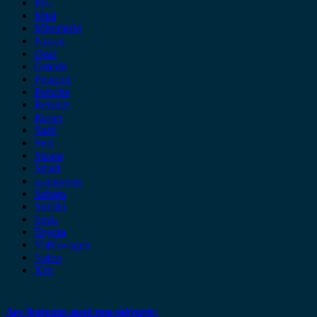
MG
Mini
Mitsubishi
Nissan
Opel
Omoda
Peugeot
Porsche
Renault
Rover
Saab
Seat
Skoda
Smart
ssangyong
Subaru
Suzuki
Tesla
Toyota
Volkswagen
Volvo
Xev
Δεν βρήκατε αυτό που ψάχνετε;