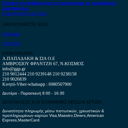
Είμαστε στη διάθεση σας να απαντήσουμε σε οποιαδήποτε
ερώτηση σας.
Επικοινωνήστε μαζί μας
ΑΚΟΛΟΥΘΗΣΤΕ ΜΑΣ
Facebook
ΧΑΡΤΗΣ
ΕΠΙΚΟΙΝΩΝΙΑ
Α.ΠΑΠΑΔΑΚΗ & ΣΙΑ Ο.Ε
ΑΜΒΡΟΣΙΟΥ ΦΡΑΝΤΖΗ 67, Ν.ΚΟΣΜΟΣ
info@ggp.gr
210 9012444
210 9239148
210 9238158
210 9026839
Κινητό-Viber-whatsapp : 6980507900
Δευτέρα - Παρασκευή 8:00 - 16:30
ΔΕΧΟΜΑΣΤΕ ΚΑΙ ΠΛΗΡΩΜΕΣ ΜΕΣΩ ΚΑΡΤΩΝ
Δυνατότητα πληρωμής μέσω πιστωτικών, χρεωστικών &
προπληρωμένων καρτών Visa,Maestro,Diners,American
Express,MasterCard.