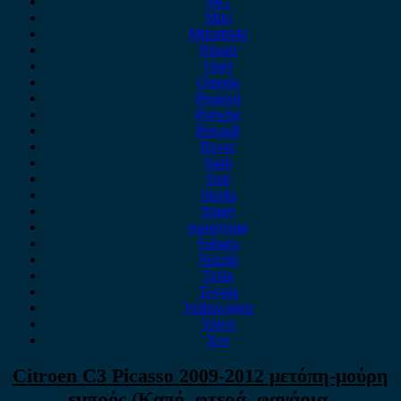
MG
Mini
Mitsubishi
Nissan
Opel
Omoda
Peugeot
Porsche
Renault
Rover
Saab
Seat
Skoda
Smart
ssangyong
Subaru
Suzuki
Tesla
Toyota
Volkswagen
Volvo
Xev
Citroen C3 Picasso 2009-2012 μετόπη-μούρη
εμπρός (Καπό, φτερά, φανάρια,