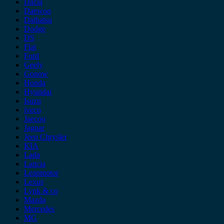
Dacia
Daewoo
Daihatsu
Dodge
DS
Fiat
Ford
Geely
Gonow
Honda
Hyundai
Isuzu
iveco
Jaecoo
Jaguar
Jeep Chrysler
KIA
Lada
Lancia
Leapmotor
Lexus
Lynk & co
Mazda
Mercedes
MG