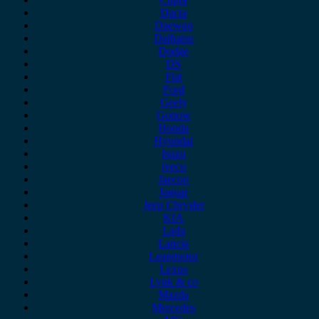
Dacia
Daewoo
Daihatsu
Dodge
DS
Fiat
Ford
Geely
Gonow
Honda
Hyundai
Isuzu
iveco
Jaecoo
Jaguar
Jeep Chrysler
KIA
Lada
Lancia
Leapmotor
Lexus
Lynk & co
Mazda
Mercedes