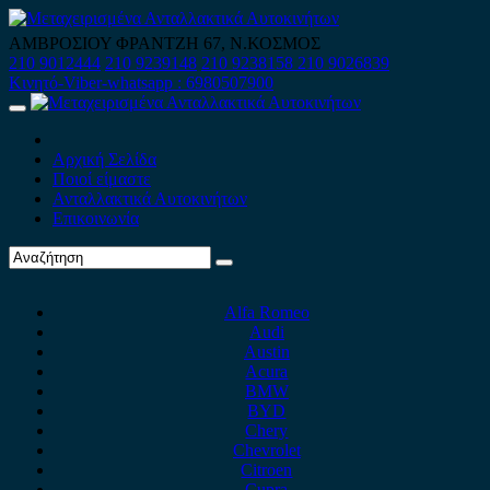
Skip
to
ΑΜΒΡΟΣΙΟΥ ΦΡΑΝΤΖΗ 67, Ν.ΚΟΣΜΟΣ
content
210 9012444
210 9239148
210 9238158
210 9026839
Κινητό-Viber-whatsapp : 6980507900
Primary
Menu
Αρχική Σελίδα
Ποιοί είμαστε
Ανταλλακτικά Αυτοκινήτων
Επικοινωνία
Alfa Romeo
Audi
Austin
Acura
BMW
BYD
Chery
Chevrolet
Citroen
Cupra