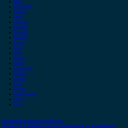
Mini
Mitsubishi
Nissan
Opel
Omoda
Peugeot
Porsche
Renault
Rover
Saab
Seat
Skoda
Smart
ssangyong
Subaru
Suzuki
Tesla
Toyota
Volkswagen
Volvo
Xev
Δεν βρήκατε αυτό που ψάχνετε;
Είμαστε στη διάθεση σας να απαντήσουμε σε οποιαδήποτε