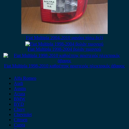
Fiat Multipla 2004-2010 φανάρι πίσω δεξί
Fiat Multipla 1998-2004 βολάν τιμονιού
Fiat Multipla 1998-2010 καθρέπτης αριστερός ηλεκτρικός άβαφος
Alfa Romeo
Audi
Austin
Acura
BMW
BYD
Chery
Chevrolet
Citroen
Cupra