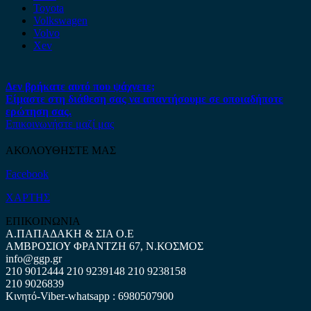
Toyota
Volkswagen
Volvo
Xev
Δεν βρήκατε αυτό που ψάχνετε;
Είμαστε στη διάθεση σας να απαντήσουμε σε οποιαδήποτε
ερώτηση σας.
Επικοινωνήστε μαζί μας
ΑΚΟΛΟΥΘΗΣΤΕ ΜΑΣ
Facebook
ΧΑΡΤΗΣ
ΕΠΙΚΟΙΝΩΝΙΑ
Α.ΠΑΠΑΔΑΚΗ & ΣΙΑ Ο.Ε
ΑΜΒΡΟΣΙΟΥ ΦΡΑΝΤΖΗ 67, Ν.ΚΟΣΜΟΣ
info@ggp.gr
210 9012444
210 9239148
210 9238158
210 9026839
Κινητό-Viber-whatsapp : 6980507900