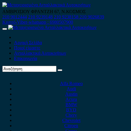
Skip
to
ΑΜΒΡΟΣΙΟΥ ΦΡΑΝΤΖΗ 67, Ν.ΚΟΣΜΟΣ
content
210 9012444
210 9239148
210 9238158
210 9026839
Κινητό-Viber-whatsapp : 6980507900
Primary
Menu
Αρχική Σελίδα
Ποιοί είμαστε
Ανταλλακτικά Αυτοκινήτων
Επικοινωνία
Alfa Romeo
Audi
Austin
Acura
BMW
BYD
Chery
Chevrolet
Citroen
Cupra