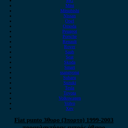
MG
Mini
Mitsubishi
Nissan
Opel
Omoda
Peugeot
Porsche
Renault
Rover
Saab
Seat
Skoda
Smart
ssangyong
Subaru
Suzuki
Tesla
Toyota
Volkswagen
Volvo
Xev
Fiat punto 3θυρο (3πορτο) 1999-2003
προφυλακτήρας εμπρός άβαφο