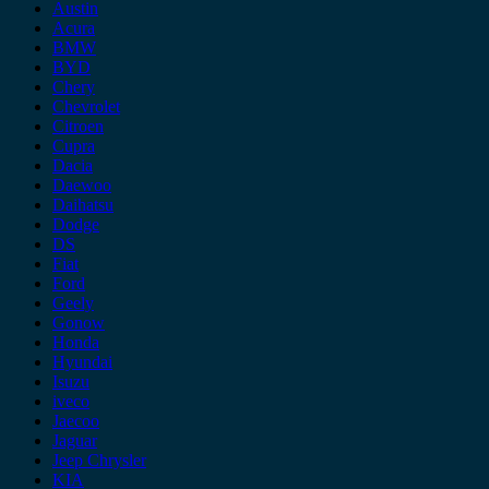
Austin
Acura
BMW
BYD
Chery
Chevrolet
Citroen
Cupra
Dacia
Daewoo
Daihatsu
Dodge
DS
Fiat
Ford
Geely
Gonow
Honda
Hyundai
Isuzu
iveco
Jaecoo
Jaguar
Jeep Chrysler
KIA