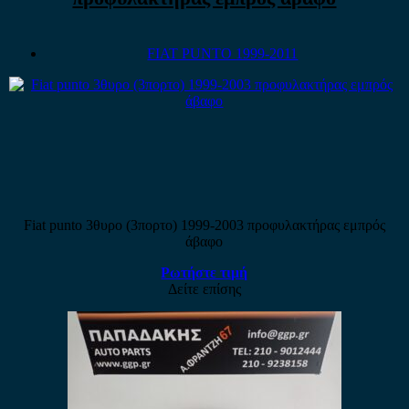
FIAT PUNTO 1999-2011
Fiat punto 3θυρο (3πορτο) 1999-2003 προφυλακτήρας εμπρός
άβαφο
Ρωτήστε τιμή
Δείτε επίσης