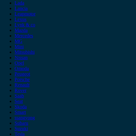
Lada
Lancia
Leapmotor
Lexus
Lynk & co
Mazda
Mercedes
MG
Mini
Mitsubishi
Nissan
Opel
Omoda
Peugeot
Porsche
Renault
Rover
Saab
Seat
Skoda
Smart
ssangyong
Subaru
Suzuki
Tesla