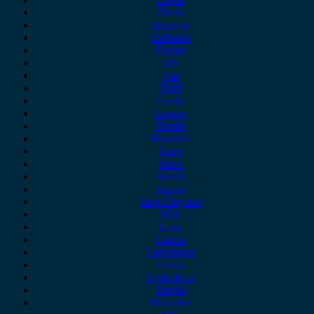
Dacia
Daewoo
Daihatsu
Dodge
DS
Fiat
Ford
Geely
Gonow
Honda
Hyundai
Isuzu
iveco
Jaecoo
Jaguar
Jeep Chrysler
KIA
Lada
Lancia
Leapmotor
Lexus
Lynk & co
Mazda
Mercedes