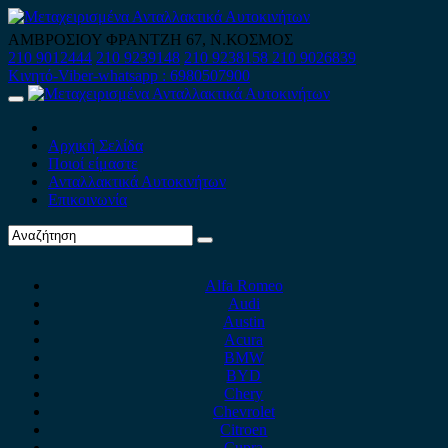
Skip
to
ΑΜΒΡΟΣΙΟΥ ΦΡΑΝΤΖΗ 67, Ν.ΚΟΣΜΟΣ
content
210 9012444
210 9239148
210 9238158
210 9026839
Κινητό-Viber-whatsapp : 6980507900
Primary
Menu
Αρχική Σελίδα
Ποιοί είμαστε
Ανταλλακτικά Αυτοκινήτων
Επικοινωνία
Alfa Romeo
Audi
Austin
Acura
BMW
BYD
Chery
Chevrolet
Citroen
Cupra