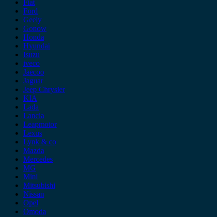
Fiat
Ford
Geely
Gonow
Honda
Hyundai
Isuzu
iveco
Jaecoo
Jaguar
Jeep Chrysler
KIA
Lada
Lancia
Leapmotor
Lexus
Lynk & co
Mazda
Mercedes
MG
Mini
Mitsubishi
Nissan
Opel
Omoda