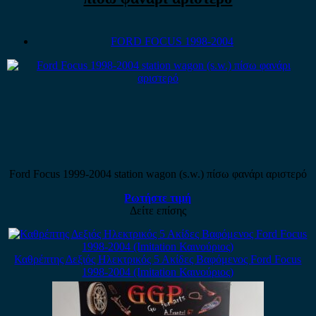
FORD FOCUS 1998-2004
Ford Focus 1999-2004 station wagon (s.w.) πίσω φανάρι αριστερό
Ρωτήστε τιμή
Δείτε επίσης
Καθρέπτης Δεξιός Ηλεκτρικός 5 Ακίδες Βαφόμενος Ford Focus
1998-2004 (Imitation Καινούριος)