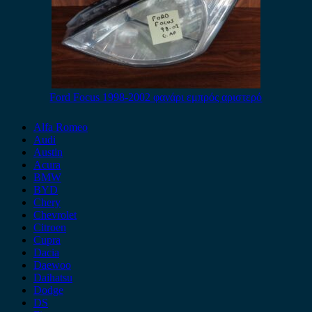
Ford Focus 1998-2002 φανάρι εμπρός αριστερό
Alfa Romeo
Audi
Austin
Acura
BMW
BYD
Chery
Chevrolet
Citroen
Cupra
Dacia
Daewoo
Daihatsu
Dodge
DS