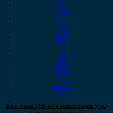
MG
Mini
Mitsubishi
Nissan
Opel
Omoda
Peugeot
Porsche
Renault
Rover
Saab
Seat
Skoda
Smart
ssangyong
Subaru
Suzuki
Tesla
Toyota
Volkswagen
Volvo
Xev
Ford Focus 1998-2004 station wagon (s.w.)
πίσω φανάρι αριστερό