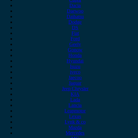
Dacia
Daewoo
Daihatsu
Dodge
DS
Fiat
Ford
Geely
Gonow
Honda
Hyundai
Isuzu
iveco
Jaecoo
Jaguar
Jeep Chrysler
KIA
Lada
Lancia
Leapmotor
Lexus
Lynk & co
Mazda
Mercedes