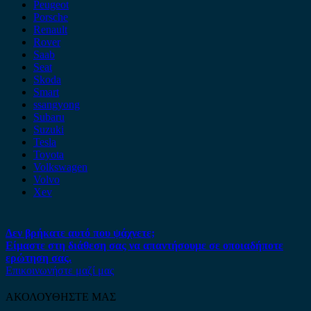
Peugeot
Porsche
Renault
Rover
Saab
Seat
Skoda
Smart
ssangyong
Subaru
Suzuki
Tesla
Toyota
Volkswagen
Volvo
Xev
Δεν βρήκατε αυτό που ψάχνετε;
Είμαστε στη διάθεση σας να απαντήσουμε σε οποιαδήποτε
ερώτηση σας.
Επικοινωνήστε μαζί μας
ΑΚΟΛΟΥΘΗΣΤΕ ΜΑΣ