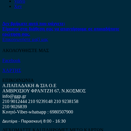
Volvo
Xev
Δεν βρήκατε αυτό που ψάχνετε;
Είμαστε στη διάθεση σας να απαντήσουμε σε οποιαδήποτε
ερώτηση σας.
Επικοινωνήστε μαζί μας
ΑΚΟΛΟΥΘΗΣΤΕ ΜΑΣ
Facebook
ΧΑΡΤΗΣ
ΕΠΙΚΟΙΝΩΝΙΑ
Α.ΠΑΠΑΔΑΚΗ & ΣΙΑ Ο.Ε
ΑΜΒΡΟΣΙΟΥ ΦΡΑΝΤΖΗ 67, Ν.ΚΟΣΜΟΣ
info@ggp.gr
210 9012444
210 9239148
210 9238158
210 9026839
Κινητό-Viber-whatsapp : 6980507900
Δευτέρα - Παρασκευή 8:00 - 16:30
ΔΕΧΟΜΑΣΤΕ ΚΑΙ ΠΛΗΡΩΜΕΣ ΜΕΣΩ ΚΑΡΤΩΝ