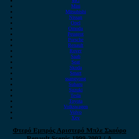
MG
Mini
Mitsubishi
Nissan
Opel
Omoda
Peugeot
Porsche
Renault
Rover
Saab
Seat
Skoda
Smart
ssangyong
Subaru
Suzuki
Tesla
Toyota
Volkswagen
Volvo
Xev
Φτερό Εμπρός Αριστερό Μπλε Σκούρο
Renault Scenic 1999-2003 / Α