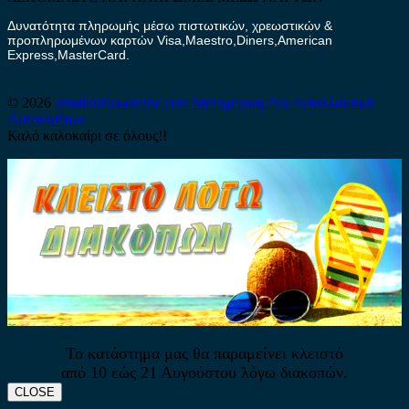
Δυνατότητα πληρωμής μέσω πιστωτικών, χρεωστικών &
προπληρωμένων καρτών Visa,Maestro,Diners,American
Express,MasterCard.
© 2026
antallaktika-online.com
Μεταχειρισμένα Ανταλλακτικά
Αυτοκινήτων
Καλό καλοκαίρι σε όλους!!
Το κατάστημα μας θα παραμείνει κλειστό
από 10 εώς 21 Αυγούστου λόγω διακοπών.
CLOSE