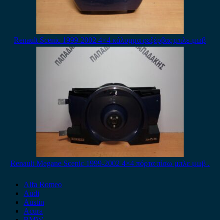
Renault Scenic 1999-2002 4×4 κάλυμμα ρεζέρβας μπλε-μωβ
Renault Megane Scenic 1999-2002 4×4 πόρτα πίσω μπλε μωβ .
Alfa Romeo
Audi
Austin
Acura
BMW