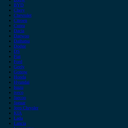
BYD
Chery
Chevrolet
Citroen
Cupra
Dacia
Daewoo
Daihatsu
Dodge
DS
Fiat
Ford
Geely
Gonow
Honda
Hyundai
Isuzu
iveco
Jaecoo
Jaguar
Jeep Chrysler
KIA
Lada
Lancia