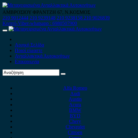
Skip
to
ΑΜΒΡΟΣΙΟΥ ΦΡΑΝΤΖΗ 67, Ν.ΚΟΣΜΟΣ
content
210 9012444
210 9239148
210 9238158
210 9026839
Κινητό-Viber-whatsapp : 6980507900
Primary
Menu
Αρχική Σελίδα
Ποιοί είμαστε
Ανταλλακτικά Αυτοκινήτων
Επικοινωνία
Alfa Romeo
Audi
Austin
Acura
BMW
BYD
Chery
Chevrolet
Citroen
Cupra