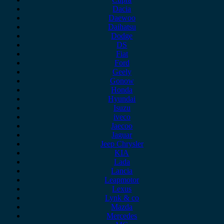
Dacia
Daewoo
Daihatsu
Dodge
DS
Fiat
Ford
Geely
Gonow
Honda
Hyundai
Isuzu
iveco
Jaecoo
Jaguar
Jeep Chrysler
KIA
Lada
Lancia
Leapmotor
Lexus
Lynk & co
Mazda
Mercedes