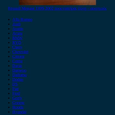
Renault Megane 1999-2002 προεντατήρας ζώνη – αριστερός
Alfa Romeo
Audi
Austin
Acura
BMW
BYD
Chery
Chevrolet
Citroen
Cupra
Dacia
Daewoo
Daihatsu
Dodge
DS
Fiat
Ford
Geely
Gonow
Honda
Hyundai