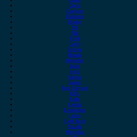
Dacia
Daewoo
Daihatsu
Dodge
DS
Fiat
Ford
Geely
Gonow
Honda
Hyundai
Isuzu
iveco
Jaecoo
Jaguar
Jeep Chrysler
KIA
Lada
Lancia
Leapmotor
Lexus
Lynk & co
Mazda
Mercedes