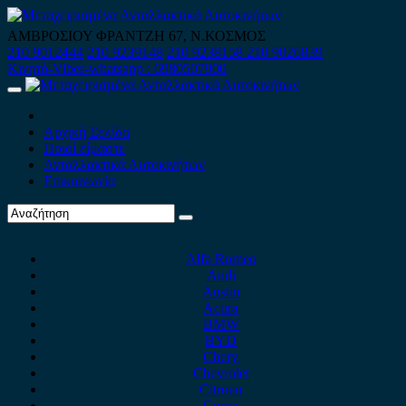
Skip
to
ΑΜΒΡΟΣΙΟΥ ΦΡΑΝΤΖΗ 67, Ν.ΚΟΣΜΟΣ
content
210 9012444
210 9239148
210 9238158
210 9026839
Κινητό-Viber-whatsapp : 6980507900
Primary
Menu
Αρχική Σελίδα
Ποιοί είμαστε
Ανταλλακτικά Αυτοκινήτων
Επικοινωνία
Alfa Romeo
Audi
Austin
Acura
BMW
BYD
Chery
Chevrolet
Citroen
Cupra