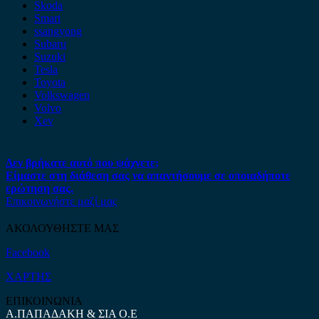
Skoda
Smart
ssangyong
Subaru
Suzuki
Tesla
Toyota
Volkswagen
Volvo
Xev
Δεν βρήκατε αυτό που ψάχνετε;
Είμαστε στη διάθεση σας να απαντήσουμε σε οποιαδήποτε
ερώτηση σας.
Επικοινωνήστε μαζί μας
ΑΚΟΛΟΥΘΗΣΤΕ ΜΑΣ
Facebook
ΧΑΡΤΗΣ
ΕΠΙΚΟΙΝΩΝΙΑ
Α.ΠΑΠΑΔΑΚΗ & ΣΙΑ Ο.Ε