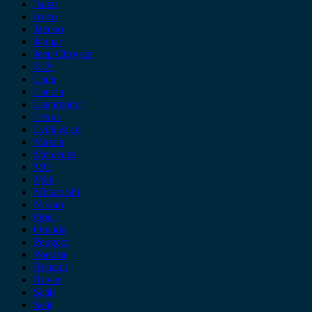
Isuzu
iveco
Jaecoo
Jaguar
Jeep Chrysler
KIA
Lada
Lancia
Leapmotor
Lexus
Lynk & co
Mazda
Mercedes
MG
Mini
Mitsubishi
Nissan
Opel
Omoda
Peugeot
Porsche
Renault
Rover
Saab
Seat