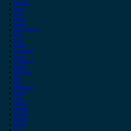
Hyundai
Isuzu
iveco
Jaecoo
Jaguar
Jeep Chrysler
KIA
Lada
Lancia
Leapmotor
Lexus
Lynk & co
Mazda
Mercedes
MG
Mini
Mitsubishi
Nissan
Opel
Omoda
Peugeot
Porsche
Renault
Rover
Saab