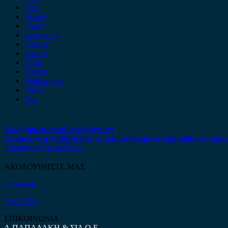
Seat
Skoda
Smart
ssangyong
Subaru
Suzuki
Tesla
Toyota
Volkswagen
Volvo
Xev
Δεν βρήκατε αυτό που ψάχνετε;
Είμαστε στη διάθεση σας να απαντήσουμε σε οποιαδήποτε ερώτ
Επικοινωνήστε μαζί μας
ΑΚΟΛΟΥΘΗΣΤΕ ΜΑΣ
Facebook
ΧΑΡΤΗΣ
ΕΠΙΚΟΙΝΩΝΙΑ
Α.ΠΑΠΑΔΑΚΗ & ΣΙΑ Ο.Ε