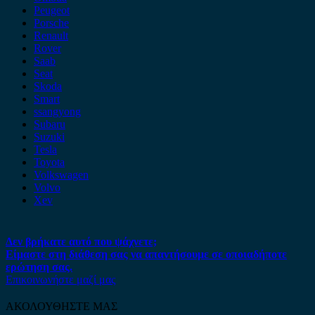
Peugeot
Porsche
Renault
Rover
Saab
Seat
Skoda
Smart
ssangyong
Subaru
Suzuki
Tesla
Toyota
Volkswagen
Volvo
Xev
Δεν βρήκατε αυτό που ψάχνετε;
Είμαστε στη διάθεση σας να απαντήσουμε σε οποιαδήποτε
ερώτηση σας.
Επικοινωνήστε μαζί μας
ΑΚΟΛΟΥΘΗΣΤΕ ΜΑΣ