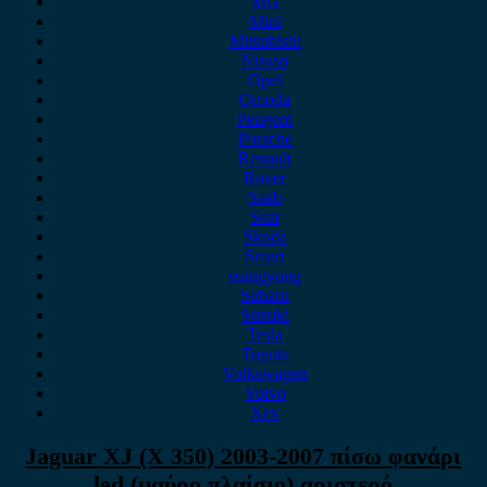
MG
Mini
Mitsubishi
Nissan
Opel
Omoda
Peugeot
Porsche
Renault
Rover
Saab
Seat
Skoda
Smart
ssangyong
Subaru
Suzuki
Tesla
Toyota
Volkswagen
Volvo
Xev
Jaguar XJ (X 350) 2003-2007 πίσω φανάρι
led (μαύρο πλαίσιο) αριστερό