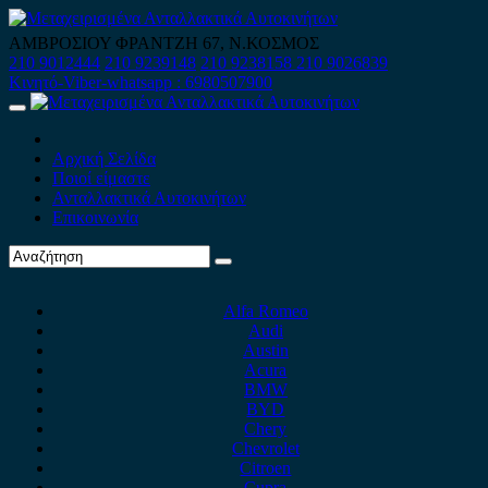
Skip
to
ΑΜΒΡΟΣΙΟΥ ΦΡΑΝΤΖΗ 67, Ν.ΚΟΣΜΟΣ
content
210 9012444
210 9239148
210 9238158
210 9026839
Κινητό-Viber-whatsapp : 6980507900
Primary
Menu
Αρχική Σελίδα
Ποιοί είμαστε
Ανταλλακτικά Αυτοκινήτων
Επικοινωνία
Alfa Romeo
Audi
Austin
Acura
BMW
BYD
Chery
Chevrolet
Citroen
Cupra