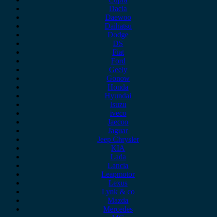
Dacia
Daewoo
Daihatsu
Dodge
DS
Fiat
Ford
Geely
Gonow
Honda
Hyundai
Isuzu
iveco
Jaecoo
Jaguar
Jeep Chrysler
KIA
Lada
Lancia
Leapmotor
Lexus
Lynk & co
Mazda
Mercedes