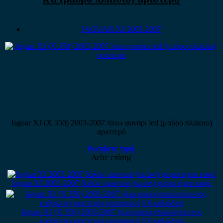
JAGUAR XJ 2003-2007
Jaguar XJ (X 350) 2003-2007 πίσω φανάρι led (μαύρο πλαίσιο)
αριστερό
Ρωτήστε τιμή
Δείτε επίσης
Jaguar XJ 2003-2007 βολάν τιμονιού (τιμόνι) χειριστήριο καφέ
Jaguar XJ (X 350) 2003-2007 ηλεκτρικός ανακλινόμενος
καθρέπτης αρστερός κυπαρισσί (16 καλώδια)