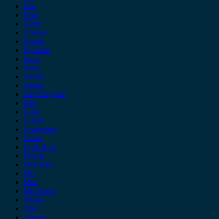
Fiat
Ford
Geely
Gonow
Honda
Hyundai
Isuzu
iveco
Jaecoo
Jaguar
Jeep Chrysler
KIA
Lada
Lancia
Leapmotor
Lexus
Lynk & co
Mazda
Mercedes
MG
Mini
Mitsubishi
Nissan
Opel
Omoda