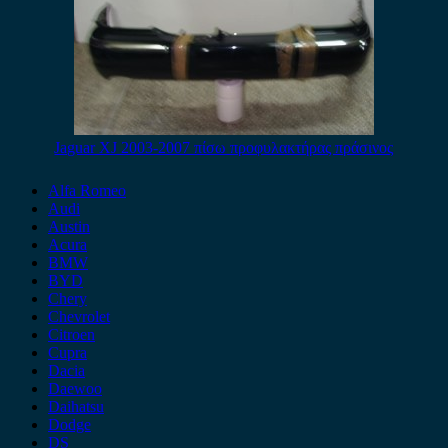
Jaguar XJ 2003-2007 πίσω προφυλακτήρας πράσινος
Alfa Romeo
Audi
Austin
Acura
BMW
BYD
Chery
Chevrolet
Citroen
Cupra
Dacia
Daewoo
Daihatsu
Dodge
DS