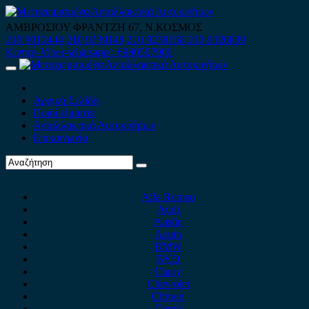
Skip
to
ΑΜΒΡΟΣΙΟΥ ΦΡΑΝΤΖΗ 67, Ν.ΚΟΣΜΟΣ
content
210 9012444
210 9239148
210 9238158
210 9026839
Κινητό-Viber-whatsapp : 6980507900
Primary
Menu
Αρχική Σελίδα
Ποιοί είμαστε
Ανταλλακτικά Αυτοκινήτων
Επικοινωνία
Alfa Romeo
Audi
Austin
Acura
BMW
BYD
Chery
Chevrolet
Citroen
Cupra