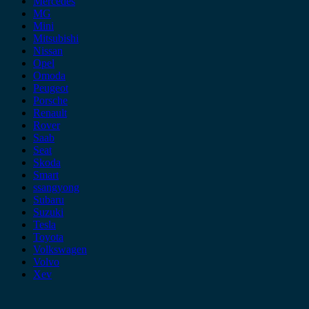
Mercedes
MG
Mini
Mitsubishi
Nissan
Opel
Omoda
Peugeot
Porsche
Renault
Rover
Saab
Seat
Skoda
Smart
ssangyong
Subaru
Suzuki
Tesla
Toyota
Volkswagen
Volvo
Xev