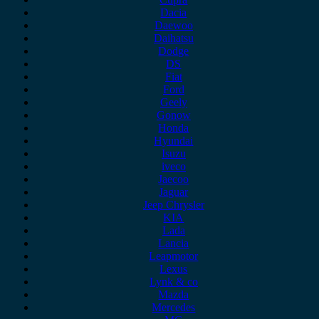
Dacia
Daewoo
Daihatsu
Dodge
DS
Fiat
Ford
Geely
Gonow
Honda
Hyundai
Isuzu
iveco
Jaecoo
Jaguar
Jeep Chrysler
KIA
Lada
Lancia
Leapmotor
Lexus
Lynk & co
Mazda
Mercedes