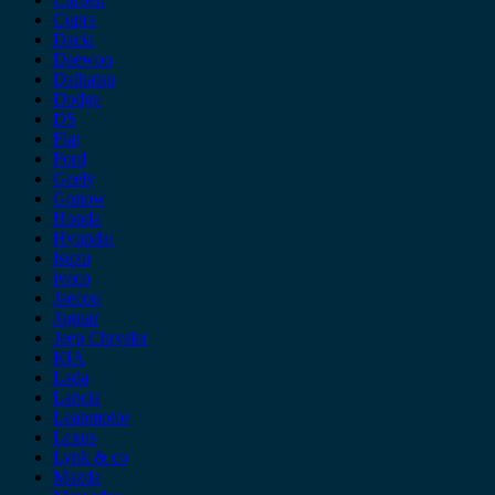
Cupra
Dacia
Daewoo
Daihatsu
Dodge
DS
Fiat
Ford
Geely
Gonow
Honda
Hyundai
Isuzu
iveco
Jaecoo
Jaguar
Jeep Chrysler
KIA
Lada
Lancia
Leapmotor
Lexus
Lynk & co
Mazda