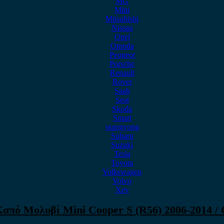
MG
Mini
Mitsubishi
Nissan
Opel
Omoda
Peugeot
Porsche
Renault
Rover
Saab
Seat
Skoda
Smart
ssangyong
Subaru
Suzuki
Tesla
Toyota
Volkswagen
Volvo
Xev
από Μολυβί Mini Cooper S (R56) 2006-2014 /