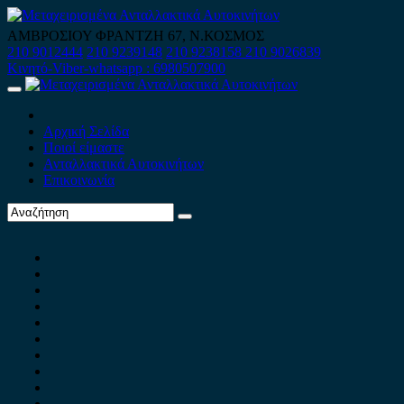
Skip
to
ΑΜΒΡΟΣΙΟΥ ΦΡΑΝΤΖΗ 67, Ν.ΚΟΣΜΟΣ
content
210 9012444
210 9239148
210 9238158
210 9026839
Κινητό-Viber-whatsapp : 6980507900
Primary
Menu
Αρχική Σελίδα
Ποιοί είμαστε
Ανταλλακτικά Αυτοκινήτων
Επικοινωνία