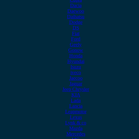
Dacia
Daewoo
Daihatsu
Dodge
DS
Fiat
Ford
Geely
Gonow
Honda
Hyundai
Isuzu
iveco
Jaecoo
Jaguar
Jeep Chrysler
KIA
Lada
Lancia
Leapmotor
Lexus
Lynk & co
Mazda
Mercedes