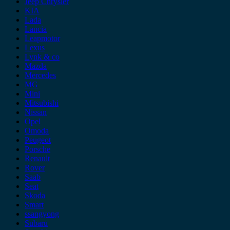
Jeep Chrysler
KIA
Lada
Lancia
Leapmotor
Lexus
Lynk & co
Mazda
Mercedes
MG
Mini
Mitsubishi
Nissan
Opel
Omoda
Peugeot
Porsche
Renault
Rover
Saab
Seat
Skoda
Smart
ssangyong
Subaru