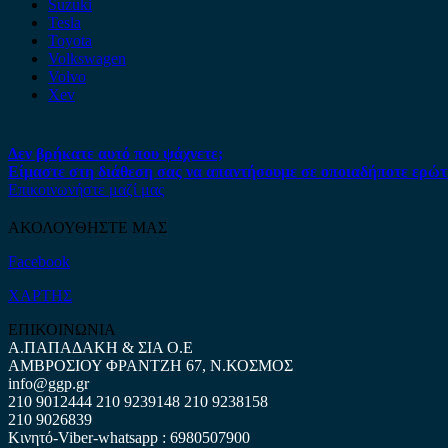
Suzuki
Tesla
Toyota
Volkswagen
Volvo
Xev
Δεν βρήκατε αυτό που ψάχνετε;
Είμαστε στη διάθεση σας να απαντήσουμε σε οποιαδήποτε ερώτ
Επικοινωνήστε μαζί μας
ΑΚΟΛΟΥΘΗΣΤΕ ΜΑΣ
Facebook
ΧΑΡΤΗΣ
ΕΠΙΚΟΙΝΩΝΙΑ
Α.ΠΑΠΑΔΑΚΗ & ΣΙΑ Ο.Ε
ΑΜΒΡΟΣΙΟΥ ΦΡΑΝΤΖΗ 67, Ν.ΚΟΣΜΟΣ
info@ggp.gr
210 9012444
210 9239148
210 9238158
210 9026839
Κινητό-Viber-whatsapp : 6980507900