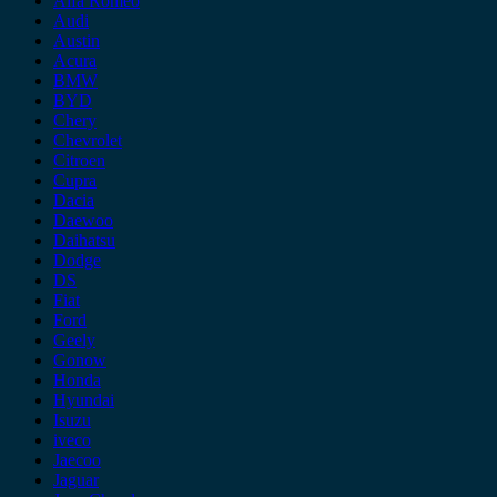
Alfa Romeo
Audi
Austin
Acura
BMW
BYD
Chery
Chevrolet
Citroen
Cupra
Dacia
Daewoo
Daihatsu
Dodge
DS
Fiat
Ford
Geely
Gonow
Honda
Hyundai
Isuzu
iveco
Jaecoo
Jaguar