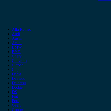
Alfa Romeo
Audi
Austin
Acura
BMW
BYD
Chery
Chevrolet
Citroen
Cupra
Dacia
Daewoo
Daihatsu
Dodge
DS
Fiat
Ford
Geely
Gonow