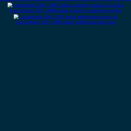
Lancia thesis 2001-2009 airbag αριστερό ουρανού κουρτίνα
Lancia thesis 2001-2009 airbag καθίσματος αριστερό