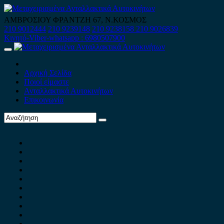
Skip
to
ΑΜΒΡΟΣΙΟΥ ΦΡΑΝΤΖΗ 67, Ν.ΚΟΣΜΟΣ
content
210 9012444
210 9239148
210 9238158
210 9026839
Κινητό-Viber-whatsapp : 6980507900
Primary
Menu
Αρχική Σελίδα
Ποιοί είμαστε
Ανταλλακτικά Αυτοκινήτων
Επικοινωνία