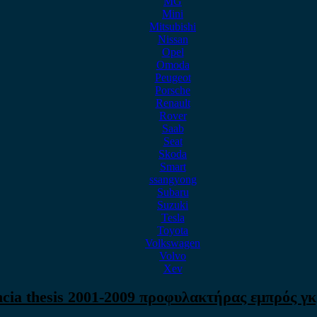
MG
Mini
Mitsubishi
Nissan
Opel
Omoda
Peugeot
Porsche
Renault
Rover
Saab
Seat
Skoda
Smart
ssangyong
Subaru
Suzuki
Tesla
Toyota
Volkswagen
Volvo
Xev
cia thesis 2001-2009 προφυλακτήρας εμπρός γκ