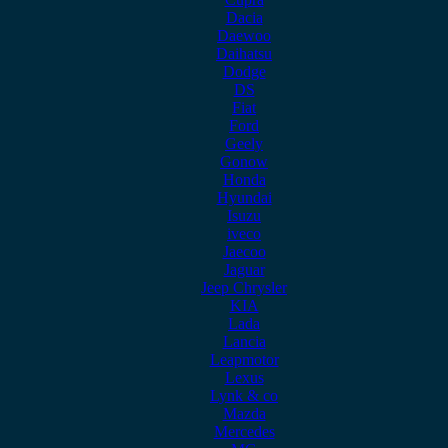
Dacia
Daewoo
Daihatsu
Dodge
DS
Fiat
Ford
Geely
Gonow
Honda
Hyundai
Isuzu
iveco
Jaecoo
Jaguar
Jeep Chrysler
KIA
Lada
Lancia
Leapmotor
Lexus
Lynk & co
Mazda
Mercedes