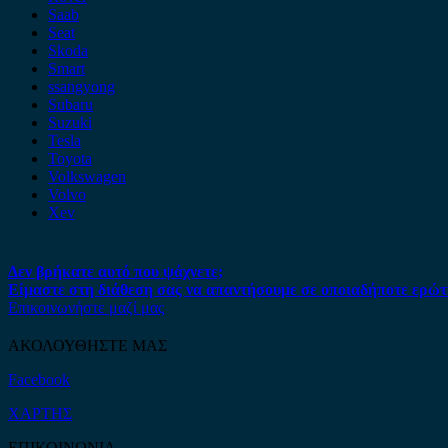
Saab
Seat
Skoda
Smart
ssangyong
Subaru
Suzuki
Tesla
Toyota
Volkswagen
Volvo
Xev
Δεν βρήκατε αυτό που ψάχνετε;
Είμαστε στη διάθεση σας να απαντήσουμε σε οποιαδήποτε ερώτ
Επικοινωνήστε μαζί μας
ΑΚΟΛΟΥΘΗΣΤΕ ΜΑΣ
Facebook
ΧΑΡΤΗΣ
ΕΠΙΚΟΙΝΩΝΙΑ