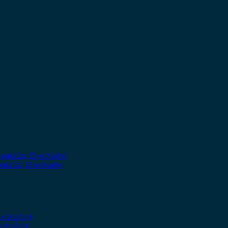
φαλείας 13 καλώδια
καλώδια)