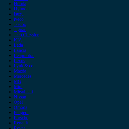
Honda
Hyundai
Isuzu
iveco
Jaecoo
Jaguar
Jeep Chrysler
KIA
Lada
Lancia
Leapmotor
Lexus
Lynk & co
Mazda
Mercedes
MG
Mini
Mitsubishi
Nissan
Opel
Omoda
Peugeot
Porsche
Renault
Rover