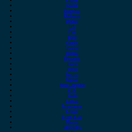
Dacia
Daewoo
Daihatsu
Dodge
DS
Fiat
Ford
Geely
Gonow
Honda
Hyundai
Isuzu
iveco
Jaecoo
Jaguar
Jeep Chrysler
KIA
Lada
Lancia
Leapmotor
Lexus
Lynk & co
Mazda
Mercedes