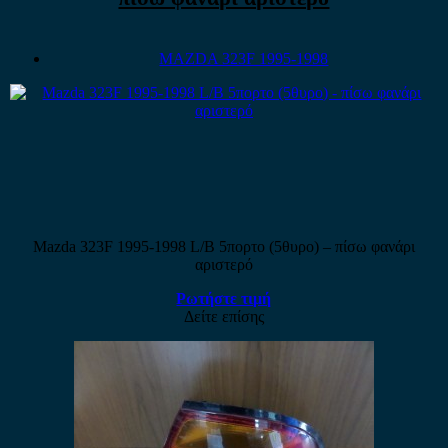
MAZDA 323F 1995-1998
Mazda 323F 1995-1998 L/B 5πορτο (5θυρο) – πίσω φανάρι
αριστερό
Ρωτήστε τιμή
Δείτε επίσης