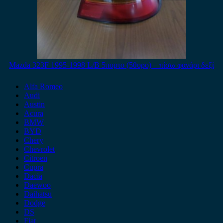
Mazda 323F 1995-1998 L/B 5πορτο (5θυρο) – πίσω φανάρι δεξί
Alfa Romeo
Audi
Austin
Acura
BMW
BYD
Chery
Chevrolet
Citroen
Cupra
Dacia
Daewoo
Daihatsu
Dodge
DS
Fiat