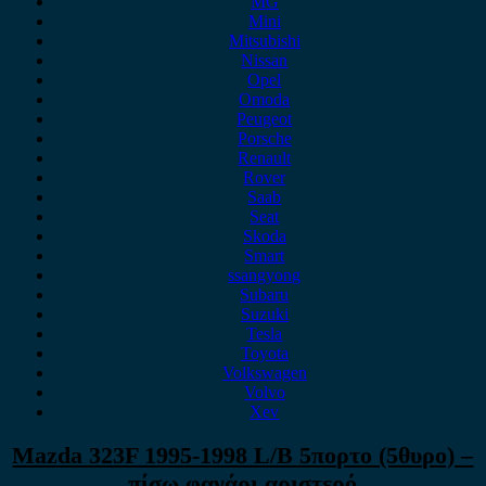
MG
Mini
Mitsubishi
Nissan
Opel
Omoda
Peugeot
Porsche
Renault
Rover
Saab
Seat
Skoda
Smart
ssangyong
Subaru
Suzuki
Tesla
Toyota
Volkswagen
Volvo
Xev
Mazda 323F 1995-1998 L/B 5πορτο (5θυρο) –
πίσω φανάρι αριστερό