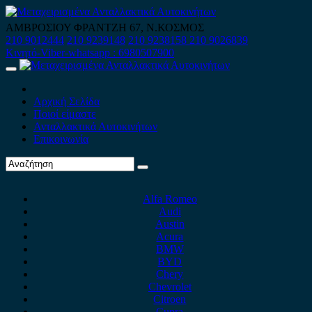
Skip
to
ΑΜΒΡΟΣΙΟΥ ΦΡΑΝΤΖΗ 67, Ν.ΚΟΣΜΟΣ
content
210 9012444
210 9239148
210 9238158
210 9026839
Κινητό-Viber-whatsapp : 6980507900
Primary
Menu
Αρχική Σελίδα
Ποιοί είμαστε
Ανταλλακτικά Αυτοκινήτων
Επικοινωνία
Alfa Romeo
Audi
Austin
Acura
BMW
BYD
Chery
Chevrolet
Citroen
Cupra