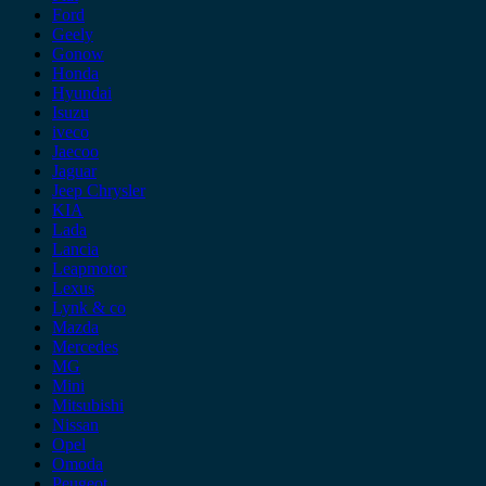
Ford
Geely
Gonow
Honda
Hyundai
Isuzu
iveco
Jaecoo
Jaguar
Jeep Chrysler
KIA
Lada
Lancia
Leapmotor
Lexus
Lynk & co
Mazda
Mercedes
MG
Mini
Mitsubishi
Nissan
Opel
Omoda
Peugeot