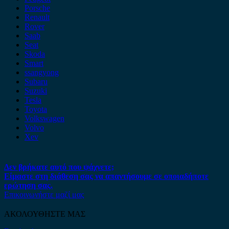
Porsche
Renault
Rover
Saab
Seat
Skoda
Smart
ssangyong
Subaru
Suzuki
Tesla
Toyota
Volkswagen
Volvo
Xev
Δεν βρήκατε αυτό που ψάχνετε;
Είμαστε στη διάθεση σας να απαντήσουμε σε οποιαδήποτε
ερώτηση σας.
Επικοινωνήστε μαζί μας
ΑΚΟΛΟΥΘΗΣΤΕ ΜΑΣ