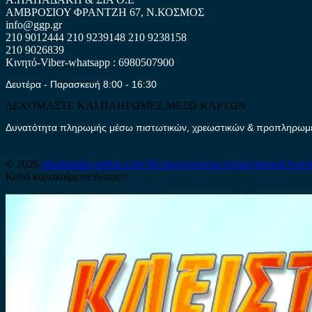
ΑΜΒΡΟΣΙΟΥ ΦΡΑΝΤΖΗ 67, Ν.ΚΟΣΜΟΣ
info@ggp.gr
210 9012444
210 9239148
210 9238158
210 9026839
Κινητό-Viber-whatsapp : 6980507900
Δευτέρα - Παρασκευή 8:00 - 16:30
ΔΕΧΟΜΑΣΤΕ ΚΑΙ ΠΛΗΡΩΜΕΣ ΜΕΣΩ ΚΑΡΤΩΝ
Δυνατότητα πληρωμής μέσω πιστωτικών, χρεωστικών & προπληρωμέν
© 2026
antallaktika-online.com
Μεταχειρισμένα Ανταλλακτικά Αυτο
Καλό καλοκαίρι σε όλους!!