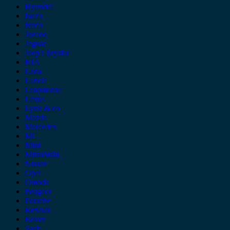
Hyundai
Isuzu
iveco
Jaecoo
Jaguar
Jeep Chrysler
KIA
Lada
Lancia
Leapmotor
Lexus
Lynk & co
Mazda
Mercedes
MG
Mini
Mitsubishi
Nissan
Opel
Omoda
Peugeot
Porsche
Renault
Rover
Saab