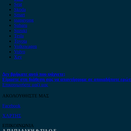
Seat
Skoda
Smart
ssangyong
Subaru
Suzuki
Tesla
Toyota
Volkswagen
Volvo
Xev
Δεν βρήκατε αυτό που ψάχνετε;
Είμαστε στη διάθεση σας να απαντήσουμε σε οποιαδήποτε ερώτ
Επικοινωνήστε μαζί μας
ΑΚΟΛΟΥΘΗΣΤΕ ΜΑΣ
Facebook
ΧΑΡΤΗΣ
ΕΠΙΚΟΙΝΩΝΙΑ
Α.ΠΑΠΑΔΑΚΗ & ΣΙΑ Ο.Ε