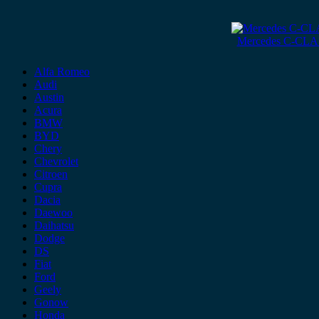
Mercedes C-CLA
Alfa Romeo
Audi
Austin
Acura
BMW
BYD
Chery
Chevrolet
Citroen
Cupra
Dacia
Daewoo
Daihatsu
Dodge
DS
Fiat
Ford
Geely
Gonow
Honda