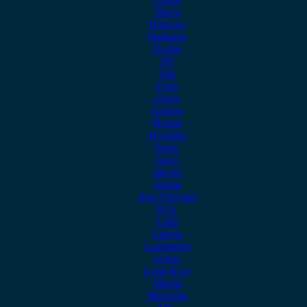
Dacia
Daewoo
Daihatsu
Dodge
DS
Fiat
Ford
Geely
Gonow
Honda
Hyundai
Isuzu
iveco
Jaecoo
Jaguar
Jeep Chrysler
KIA
Lada
Lancia
Leapmotor
Lexus
Lynk & co
Mazda
Mercedes