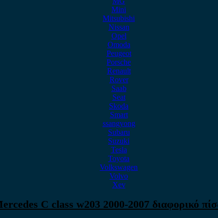
MG
Mini
Mitsubishi
Nissan
Opel
Omoda
Peugeot
Porsche
Renault
Rover
Saab
Seat
Skoda
Smart
ssangyong
Subaru
Suzuki
Tesla
Toyota
Volkswagen
Volvo
Xev
ercedes C class w203 2000-2007 διαφορικό πί