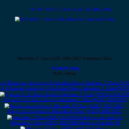
MERCEDES C CLASS (W203) 2000-2007
Mercedes C class w203 2000-2007 διαφορικό πίσω
Ρωτήστε τιμή
Δείτε επίσης
ός Ηλεκτρική Ανάκληση 9 Καλώδια Μαύρο Mercedes C Class (W203
Αμορτισέρ Σετ Καπό Εμπρός Mercedes C Class (W203) 2000-2007
Φανάρι πίσω Αριστερό Mercedes C-Class (W203) 2000-2003 ,
Mercedes C Class (W203) 2000-2003 Φανάρι πίσω Δεξί / Θ