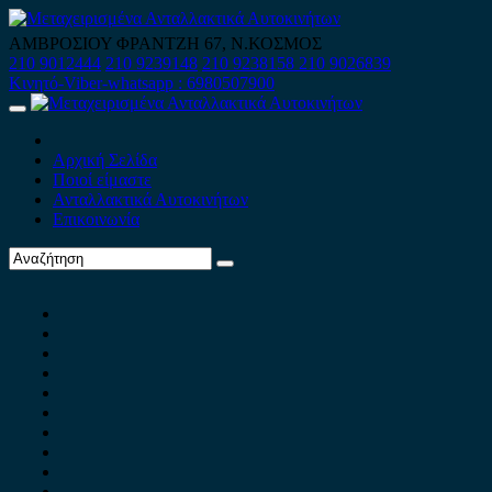
Skip
to
ΑΜΒΡΟΣΙΟΥ ΦΡΑΝΤΖΗ 67, Ν.ΚΟΣΜΟΣ
content
210 9012444
210 9239148
210 9238158
210 9026839
Κινητό-Viber-whatsapp : 6980507900
Primary
Menu
Αρχική Σελίδα
Ποιοί είμαστε
Ανταλλακτικά Αυτοκινήτων
Επικοινωνία