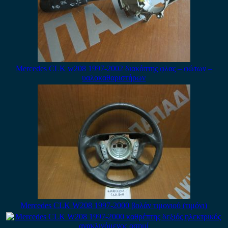
Mercedes CLK w208 1997-2002 διακόπτης φλας – φώτων –
υαλοκαθαριστήρων
Mercedes CLK W208 1997-2000 βολάν τιμονιού (τιμόνι)