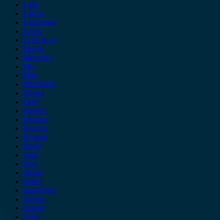
Lada
Lancia
Leapmotor
Lexus
Lynk & co
Mazda
Mercedes
MG
Mini
Mitsubishi
Nissan
Opel
Omoda
Peugeot
Porsche
Renault
Rover
Saab
Seat
Skoda
Smart
ssangyong
Subaru
Suzuki
Tesla