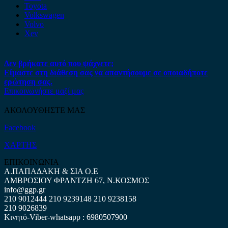
Toyota
Volkswagen
Volvo
Xev
Δεν βρήκατε αυτό που ψάχνετε;
Είμαστε στη διάθεση σας να απαντήσουμε σε οποιαδήποτε
ερώτηση σας.
Επικοινωνήστε μαζί μας
ΑΚΟΛΟΥΘΗΣΤΕ ΜΑΣ
Facebook
ΧΑΡΤΗΣ
ΕΠΙΚΟΙΝΩΝΙΑ
Α.ΠΑΠΑΔΑΚΗ & ΣΙΑ Ο.Ε
ΑΜΒΡΟΣΙΟΥ ΦΡΑΝΤΖΗ 67, Ν.ΚΟΣΜΟΣ
info@ggp.gr
210 9012444
210 9239148
210 9238158
210 9026839
Κινητό-Viber-whatsapp : 6980507900