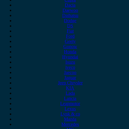
Dacia
Daewoo
Daihatsu
Dodge
DS
Fiat
Ford
Geely
Gonow
Honda
Hyundai
Isuzu
iveco
Jaecoo
Jaguar
Jeep Chrysler
KIA
Lada
Lancia
Leapmotor
Lexus
Lynk & co
Mazda
Mercedes