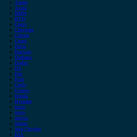
Austin
Acura
BMW
BYD
Chery
Chevrolet
Citroen
Cupra
Dacia
Daewoo
Daihatsu
Dodge
DS
Fiat
Ford
Geely
Gonow
Honda
Hyundai
Isuzu
iveco
Jaecoo
Jaguar
Jeep Chrysler
KIA