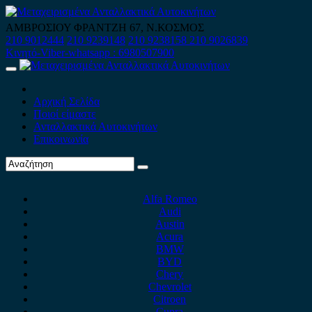
Skip
to
ΑΜΒΡΟΣΙΟΥ ΦΡΑΝΤΖΗ 67, Ν.ΚΟΣΜΟΣ
content
210 9012444
210 9239148
210 9238158
210 9026839
Κινητό-Viber-whatsapp : 6980507900
Primary
Menu
Αρχική Σελίδα
Ποιοί είμαστε
Ανταλλακτικά Αυτοκινήτων
Επικοινωνία
Alfa Romeo
Audi
Austin
Acura
BMW
BYD
Chery
Chevrolet
Citroen
Cupra