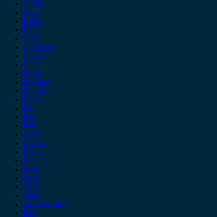
Austin
Acura
BMW
BYD
Chery
Chevrolet
Citroen
Cupra
Dacia
Daewoo
Daihatsu
Dodge
DS
Fiat
Ford
Geely
Gonow
Honda
Hyundai
Isuzu
iveco
Jaecoo
Jaguar
Jeep Chrysler
KIA