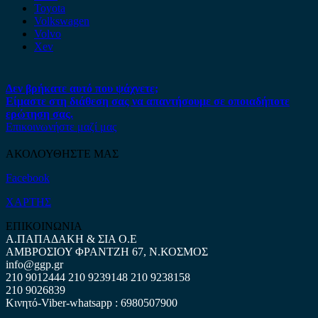
Toyota
Volkswagen
Volvo
Xev
Δεν βρήκατε αυτό που ψάχνετε;
Είμαστε στη διάθεση σας να απαντήσουμε σε οποιαδήποτε
ερώτηση σας.
Επικοινωνήστε μαζί μας
ΑΚΟΛΟΥΘΗΣΤΕ ΜΑΣ
Facebook
ΧΑΡΤΗΣ
ΕΠΙΚΟΙΝΩΝΙΑ
Α.ΠΑΠΑΔΑΚΗ & ΣΙΑ Ο.Ε
ΑΜΒΡΟΣΙΟΥ ΦΡΑΝΤΖΗ 67, Ν.ΚΟΣΜΟΣ
info@ggp.gr
210 9012444
210 9239148
210 9238158
210 9026839
Κινητό-Viber-whatsapp : 6980507900