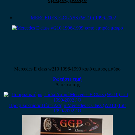
MERCEDES E-CLASS (W210) 1996-2002
Mercedes E class w210 1996-1999 καπό εμπρός μαύρο
Ρωτήστε τιμή
Δείτε επίσης
Προφυλακτήρας Πίσω Ασημί Mercedes E Class (W210) Lift
1999-2002 / Θ