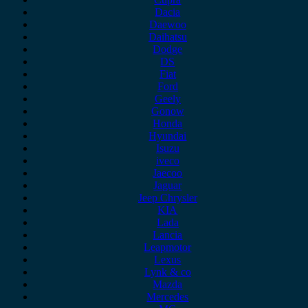
Dacia
Daewoo
Daihatsu
Dodge
DS
Fiat
Ford
Geely
Gonow
Honda
Hyundai
Isuzu
iveco
Jaecoo
Jaguar
Jeep Chrysler
KIA
Lada
Lancia
Leapmotor
Lexus
Lynk & co
Mazda
Mercedes