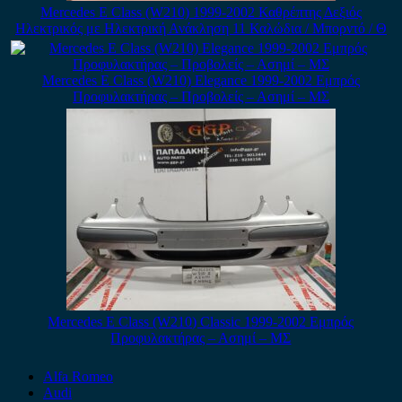
Mercedes E Class (W210) 1999-2002 Καθρέπτης Δεξιός
Ηλεκτρικός με Ηλεκτρική Ανάκληση 11 Καλώδια / Μπορντό / Θ
Mercedes E Class (W210) Elegance 1999-2002 Εμπρός
Προφυλακτήρας – Προβολείς – Ασημί – ΜΣ
Mercedes E Class (W210) Classic 1999-2002 Εμπρός
Προφυλακτήρας – Ασημί – ΜΣ
Alfa Romeo
Audi