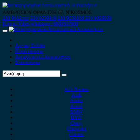
Skip
to
ΑΜΒΡΟΣΙΟΥ ΦΡΑΝΤΖΗ 67, Ν.ΚΟΣΜΟΣ
content
210 9012444
210 9239148
210 9238158
210 9026839
Κινητό-Viber-whatsapp : 6980507900
Primary
Menu
Αρχική Σελίδα
Ποιοί είμαστε
Ανταλλακτικά Αυτοκινήτων
Επικοινωνία
Alfa Romeo
Audi
Austin
Acura
BMW
BYD
Chery
Chevrolet
Citroen
Cupra