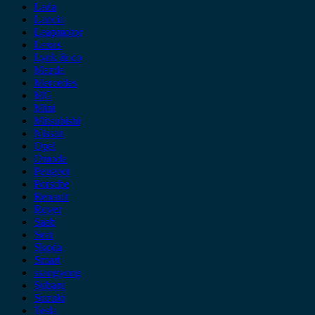
Lada
Lancia
Leapmotor
Lexus
Lynk & co
Mazda
Mercedes
MG
Mini
Mitsubishi
Nissan
Opel
Omoda
Peugeot
Porsche
Renault
Rover
Saab
Seat
Skoda
Smart
ssangyong
Subaru
Suzuki
Tesla