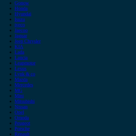
Gonow
Honda
Hyundai
Isuzu
iveco
Jaecoo
Jaguar
Jeep Chrysler
KIA
Lada
Lancia
Leapmotor
Lexus
Lynk & co
Mazda
Mercedes
MG
Mini
Mitsubishi
Nissan
Opel
Omoda
Peugeot
Porsche
Renault