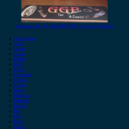
Mercedes ML (W163) 2002-2005 Πίσω Δεξί Φανάρι
Alfa Romeo
Audi
Austin
Acura
BMW
BYD
Chery
Chevrolet
Citroen
Cupra
Dacia
Daewoo
Daihatsu
Dodge
DS
Fiat
Ford
Geely