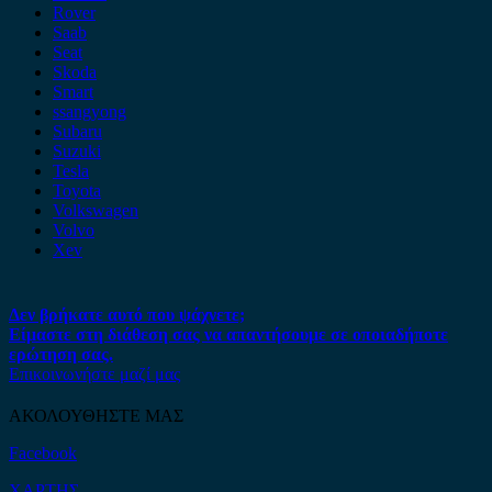
Rover
Saab
Seat
Skoda
Smart
ssangyong
Subaru
Suzuki
Tesla
Toyota
Volkswagen
Volvo
Xev
Δεν βρήκατε αυτό που ψάχνετε;
Είμαστε στη διάθεση σας να απαντήσουμε σε οποιαδήποτε
ερώτηση σας.
Επικοινωνήστε μαζί μας
ΑΚΟΛΟΥΘΗΣΤΕ ΜΑΣ
Facebook
ΧΑΡΤΗΣ