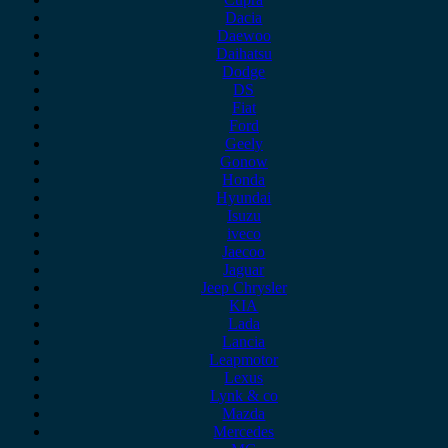
Dacia
Daewoo
Daihatsu
Dodge
DS
Fiat
Ford
Geely
Gonow
Honda
Hyundai
Isuzu
iveco
Jaecoo
Jaguar
Jeep Chrysler
KIA
Lada
Lancia
Leapmotor
Lexus
Lynk & co
Mazda
Mercedes