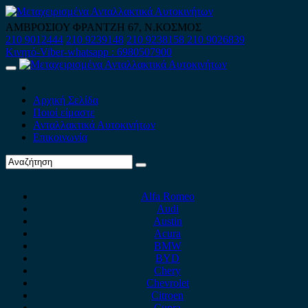
Skip
to
ΑΜΒΡΟΣΙΟΥ ΦΡΑΝΤΖΗ 67, Ν.ΚΟΣΜΟΣ
content
210 9012444
210 9239148
210 9238158
210 9026839
Κινητό-Viber-whatsapp : 6980507900
Primary
Menu
Αρχική Σελίδα
Ποιοί είμαστε
Ανταλλακτικά Αυτοκινήτων
Επικοινωνία
Alfa Romeo
Audi
Austin
Acura
BMW
BYD
Chery
Chevrolet
Citroen
Cupra