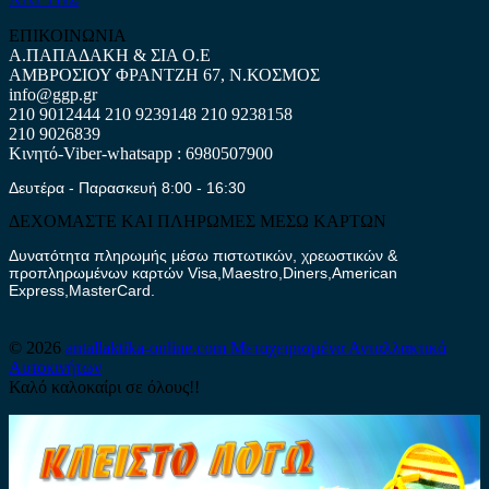
ΕΠΙΚΟΙΝΩΝΙΑ
Α.ΠΑΠΑΔΑΚΗ & ΣΙΑ Ο.Ε
ΑΜΒΡΟΣΙΟΥ ΦΡΑΝΤΖΗ 67, Ν.ΚΟΣΜΟΣ
info@ggp.gr
210 9012444
210 9239148
210 9238158
210 9026839
Κινητό-Viber-whatsapp : 6980507900
Δευτέρα - Παρασκευή 8:00 - 16:30
ΔΕΧΟΜΑΣΤΕ ΚΑΙ ΠΛΗΡΩΜΕΣ ΜΕΣΩ ΚΑΡΤΩΝ
Δυνατότητα πληρωμής μέσω πιστωτικών, χρεωστικών &
προπληρωμένων καρτών Visa,Maestro,Diners,American
Express,MasterCard.
© 2026
antallaktika-online.com
Μεταχειρισμένα Ανταλλακτικά
Αυτοκινήτων
Καλό καλοκαίρι σε όλους!!