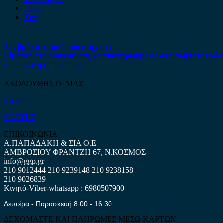
Volvo
Xev
Δεν βρήκατε αυτό που ψάχνετε;
Είμαστε στη διάθεση σας να απαντήσουμε σε οποιαδήποτε ερώτ
Επικοινωνήστε μαζί μας
ΑΚΟΛΟΥΘΗΣΤΕ ΜΑΣ
Facebook
ΧΑΡΤΗΣ
ΕΠΙΚΟΙΝΩΝΙΑ
Α.ΠΑΠΑΔΑΚΗ & ΣΙΑ Ο.Ε
ΑΜΒΡΟΣΙΟΥ ΦΡΑΝΤΖΗ 67, Ν.ΚΟΣΜΟΣ
info@ggp.gr
210 9012444
210 9239148
210 9238158
210 9026839
Κινητό-Viber-whatsapp : 6980507900
Δευτέρα - Παρασκευή 8:00 - 16:30
ΔΕΧΟΜΑΣΤΕ ΚΑΙ ΠΛΗΡΩΜΕΣ ΜΕΣΩ ΚΑΡΤΩΝ