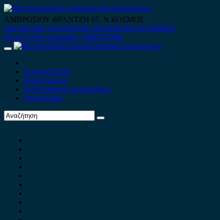
Skip
to
ΑΜΒΡΟΣΙΟΥ ΦΡΑΝΤΖΗ 67, Ν.ΚΟΣΜΟΣ
content
210 9012444
210 9239148
210 9238158
210 9026839
Κινητό-Viber-whatsapp : 6980507900
Primary
Menu
Αρχική Σελίδα
Ποιοί είμαστε
Ανταλλακτικά Αυτοκινήτων
Επικοινωνία