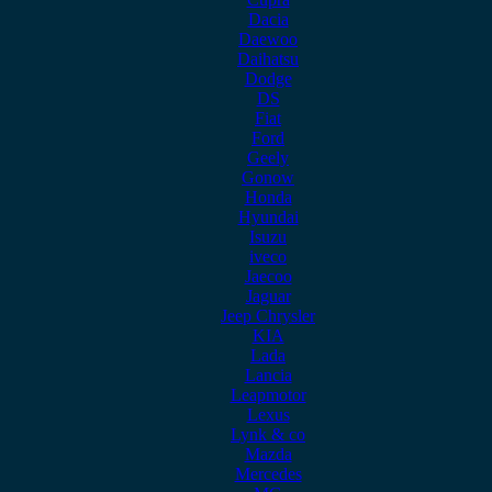
Dacia
Daewoo
Daihatsu
Dodge
DS
Fiat
Ford
Geely
Gonow
Honda
Hyundai
Isuzu
iveco
Jaecoo
Jaguar
Jeep Chrysler
KIA
Lada
Lancia
Leapmotor
Lexus
Lynk & co
Mazda
Mercedes