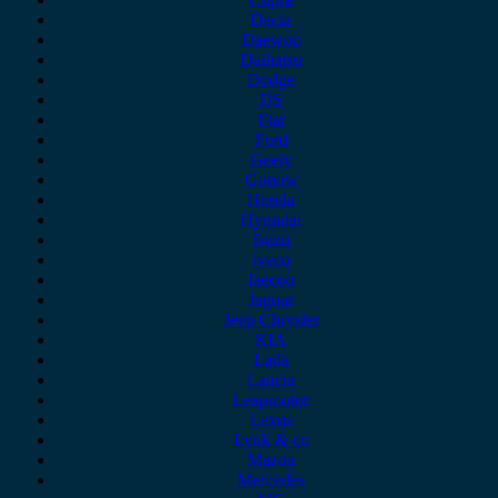
Dacia
Daewoo
Daihatsu
Dodge
DS
Fiat
Ford
Geely
Gonow
Honda
Hyundai
Isuzu
iveco
Jaecoo
Jaguar
Jeep Chrysler
KIA
Lada
Lancia
Leapmotor
Lexus
Lynk & co
Mazda
Mercedes