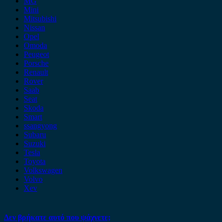
MG
Mini
Mitsubishi
Nissan
Opel
Omoda
Peugeot
Porsche
Renault
Rover
Saab
Seat
Skoda
Smart
ssangyong
Subaru
Suzuki
Tesla
Toyota
Volkswagen
Volvo
Xev
Δεν βρήκατε αυτό που ψάχνετε;