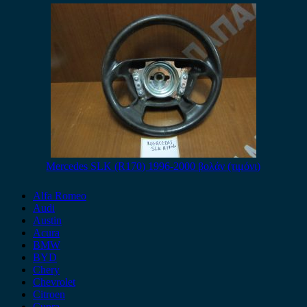
Mercedes SLK (R170) 1996-2000 βολάν (τιμόνι)
Alfa Romeo
Audi
Austin
Acura
BMW
BYD
Chery
Chevrolet
Citroen
Cupra