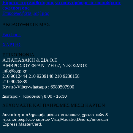
Είμαστε στη διάθεση σας να απαντήσουμε σε οποιαδήποτε
ερώτηση σας.
Επικοινωνήστε μαζί μας
ΑΚΟΛΟΥΘΗΣΤΕ ΜΑΣ
Facebook
ΧΑΡΤΗΣ
ΕΠΙΚΟΙΝΩΝΙΑ
Α.ΠΑΠΑΔΑΚΗ & ΣΙΑ Ο.Ε
ΑΜΒΡΟΣΙΟΥ ΦΡΑΝΤΖΗ 67, Ν.ΚΟΣΜΟΣ
info@ggp.gr
210 9012444
210 9239148
210 9238158
210 9026839
Κινητό-Viber-whatsapp : 6980507900
Δευτέρα - Παρασκευή 8:00 - 16:30
ΔΕΧΟΜΑΣΤΕ ΚΑΙ ΠΛΗΡΩΜΕΣ ΜΕΣΩ ΚΑΡΤΩΝ
Δυνατότητα πληρωμής μέσω πιστωτικών, χρεωστικών &
προπληρωμένων καρτών Visa,Maestro,Diners,American
Express,MasterCard.