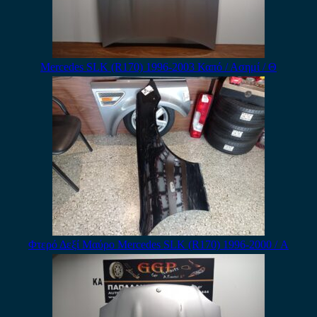
Mercedes SLK (R170) 1996-2003 Καπό / Ασημί / Θ
Φτερό Δεξί Μαύρο Mercedes SLK (R170) 1996-2000 / Α