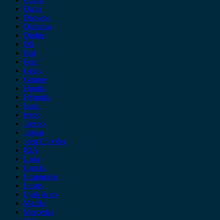
Dacia
Daewoo
Daihatsu
Dodge
DS
Fiat
Ford
Geely
Gonow
Honda
Hyundai
Isuzu
iveco
Jaecoo
Jaguar
Jeep Chrysler
KIA
Lada
Lancia
Leapmotor
Lexus
Lynk & co
Mazda
Mercedes