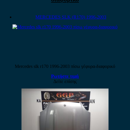
MERCEDES SLK (R170) 1996-2003
Mercedes slk r170 1996-2003 πίσω γέφυρα-διαφορικό
Ρωτήστε τιμή
Δείτε επίσης