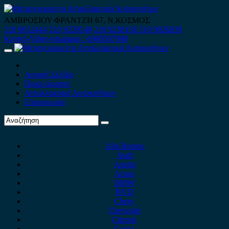
Skip
to
ΑΜΒΡΟΣΙΟΥ ΦΡΑΝΤΖΗ 67, Ν.ΚΟΣΜΟΣ
content
210 9012444
210 9239148
210 9238158
210 9026839
Κινητό-Viber-whatsapp : 6980507900
Primary
Menu
Αρχική Σελίδα
Ποιοί είμαστε
Ανταλλακτικά Αυτοκινήτων
Επικοινωνία
Alfa Romeo
Audi
Austin
Acura
BMW
BYD
Chery
Chevrolet
Citroen
Cupra