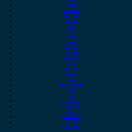
Dacia
Daewoo
Daihatsu
Dodge
DS
Fiat
Ford
Geely
Gonow
Honda
Hyundai
Isuzu
iveco
Jaecoo
Jaguar
Jeep Chrysler
KIA
Lada
Lancia
Leapmotor
Lexus
Lynk & co
Mazda
Mercedes