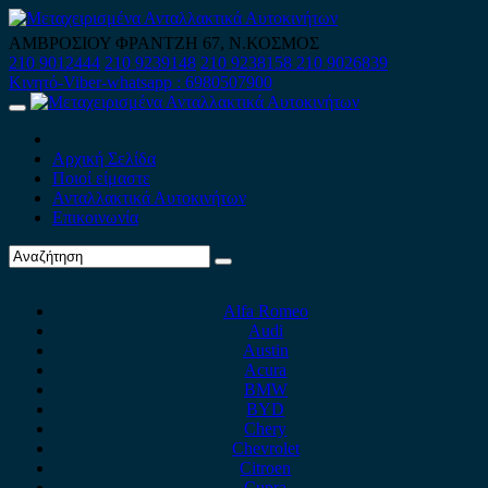
Skip
to
ΑΜΒΡΟΣΙΟΥ ΦΡΑΝΤΖΗ 67, Ν.ΚΟΣΜΟΣ
content
210 9012444
210 9239148
210 9238158
210 9026839
Κινητό-Viber-whatsapp : 6980507900
Primary
Menu
Αρχική Σελίδα
Ποιοί είμαστε
Ανταλλακτικά Αυτοκινήτων
Επικοινωνία
Alfa Romeo
Audi
Austin
Acura
BMW
BYD
Chery
Chevrolet
Citroen
Cupra