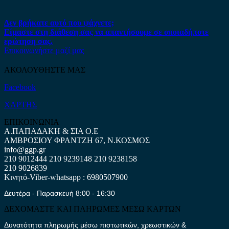
Δεν βρήκατε αυτό που ψάχνετε;
Είμαστε στη διάθεση σας να απαντήσουμε σε οποιαδήποτε
ερώτηση σας.
Επικοινωνήστε μαζί μας
ΑΚΟΛΟΥΘΗΣΤΕ ΜΑΣ
Facebook
ΧΑΡΤΗΣ
ΕΠΙΚΟΙΝΩΝΙΑ
Α.ΠΑΠΑΔΑΚΗ & ΣΙΑ Ο.Ε
ΑΜΒΡΟΣΙΟΥ ΦΡΑΝΤΖΗ 67, Ν.ΚΟΣΜΟΣ
info@ggp.gr
210 9012444
210 9239148
210 9238158
210 9026839
Κινητό-Viber-whatsapp : 6980507900
Δευτέρα - Παρασκευή 8:00 - 16:30
ΔΕΧΟΜΑΣΤΕ ΚΑΙ ΠΛΗΡΩΜΕΣ ΜΕΣΩ ΚΑΡΤΩΝ
Δυνατότητα πληρωμής μέσω πιστωτικών, χρεωστικών &