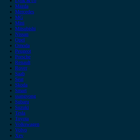
Lynk & co
Mazda
Mercedes
MG
Mini
Mitsubishi
Nissan
Opel
Omoda
Peugeot
Porsche
Renault
Rover
Saab
Seat
Skoda
Smart
ssangyong
Subaru
Suzuki
Tesla
Toyota
Volkswagen
Volvo
Xev