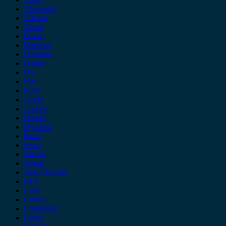
Chevrolet
Citroen
Cupra
Dacia
Daewoo
Daihatsu
Dodge
DS
Fiat
Ford
Geely
Gonow
Honda
Hyundai
Isuzu
iveco
Jaecoo
Jaguar
Jeep Chrysler
KIA
Lada
Lancia
Leapmotor
Lexus