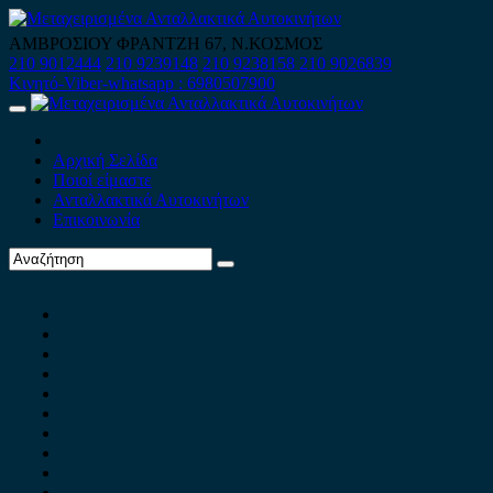
Skip
to
ΑΜΒΡΟΣΙΟΥ ΦΡΑΝΤΖΗ 67, Ν.ΚΟΣΜΟΣ
content
210 9012444
210 9239148
210 9238158
210 9026839
Κινητό-Viber-whatsapp : 6980507900
Primary
Menu
Αρχική Σελίδα
Ποιοί είμαστε
Ανταλλακτικά Αυτοκινήτων
Επικοινωνία