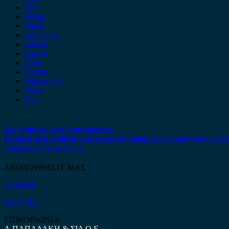
Seat
Skoda
Smart
ssangyong
Subaru
Suzuki
Tesla
Toyota
Volkswagen
Volvo
Xev
Δεν βρήκατε αυτό που ψάχνετε;
Είμαστε στη διάθεση σας να απαντήσουμε σε οποιαδήποτε ερώτ
Επικοινωνήστε μαζί μας
ΑΚΟΛΟΥΘΗΣΤΕ ΜΑΣ
Facebook
ΧΑΡΤΗΣ
ΕΠΙΚΟΙΝΩΝΙΑ
Α.ΠΑΠΑΔΑΚΗ & ΣΙΑ Ο.Ε