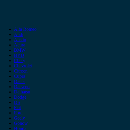
Alfa Romeo
Audi
Austin
Acura
BMW
BYD
Chery
Chevrolet
Citroen
Cupra
Dacia
Daewoo
Daihatsu
Dodge
DS
Fiat
Ford
Geely
Gonow
Honda