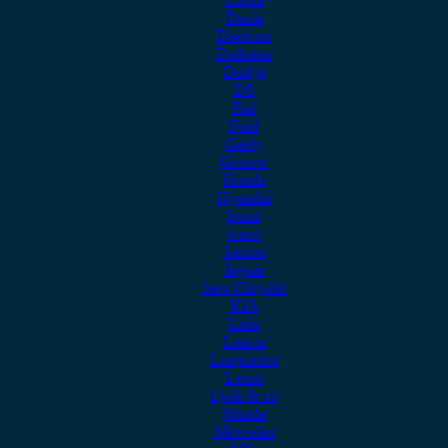
Dacia
Daewoo
Daihatsu
Dodge
DS
Fiat
Ford
Geely
Gonow
Honda
Hyundai
Isuzu
iveco
Jaecoo
Jaguar
Jeep Chrysler
KIA
Lada
Lancia
Leapmotor
Lexus
Lynk & co
Mazda
Mercedes