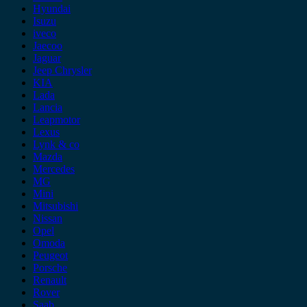
Hyundai
Isuzu
iveco
Jaecoo
Jaguar
Jeep Chrysler
KIA
Lada
Lancia
Leapmotor
Lexus
Lynk & co
Mazda
Mercedes
MG
Mini
Mitsubishi
Nissan
Opel
Omoda
Peugeot
Porsche
Renault
Rover
Saab