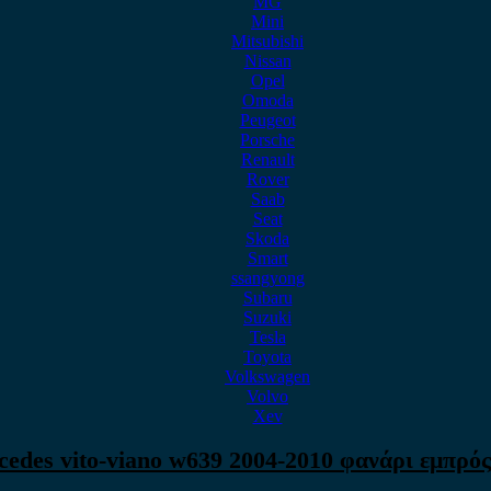
MG
Mini
Mitsubishi
Nissan
Opel
Omoda
Peugeot
Porsche
Renault
Rover
Saab
Seat
Skoda
Smart
ssangyong
Subaru
Suzuki
Tesla
Toyota
Volkswagen
Volvo
Xev
edes vito-viano w639 2004-2010 φανάρι εμπρός