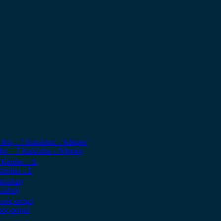
Φις – 7 Καλώδια – Άβαφος
Καπάκι – E
λώδια)
ρός ασημί