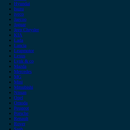
Hyundai
Isuzu
iveco
Jaecoo
Jaguar
Jeep Chrysler
KIA
Lada
Lancia
Leapmotor
Lexus
Lynk & co
Mazda
Mercedes
MG
Mini
Mitsubishi
Nissan
Opel
Omoda
Peugeot
Porsche
Renault
Rover
Saab