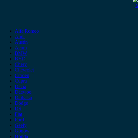
M
Alfa Romeo
Audi
Austin
Acura
BMW
BYD
Chery
Chevrolet
Citroen
Cupra
Dacia
Daewoo
Daihatsu
Dodge
DS
Fiat
Ford
Geely
Gonow
Honda