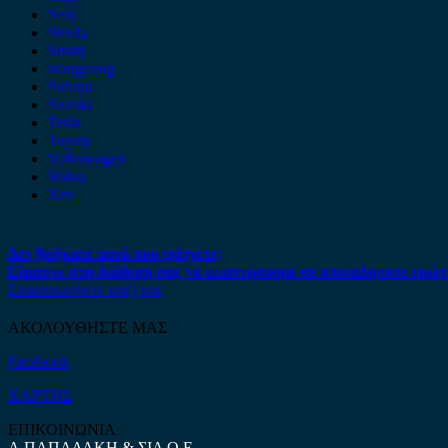
Seat
Skoda
Smart
ssangyong
Subaru
Suzuki
Tesla
Toyota
Volkswagen
Volvo
Xev
Δεν βρήκατε αυτό που ψάχνετε;
Είμαστε στη διάθεση σας να απαντήσουμε σε οποιαδήποτε ερώτ
Επικοινωνήστε μαζί μας
ΑΚΟΛΟΥΘΗΣΤΕ ΜΑΣ
Facebook
ΧΑΡΤΗΣ
ΕΠΙΚΟΙΝΩΝΙΑ
Α.ΠΑΠΑΔΑΚΗ & ΣΙΑ Ο.Ε