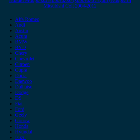
Καπάκι Μαύρο και Κρύσταλλο (κρύσταλο / τζάμι) Καθρέπτη
Mitsubishi Colt 2004-2012
Alfa Romeo
Audi
Austin
Acura
BMW
BYD
Chery
Chevrolet
Citroen
Cupra
Dacia
Daewoo
Daihatsu
Dodge
DS
Fiat
Ford
Geely
Gonow
Honda
Hyundai
Isuzu