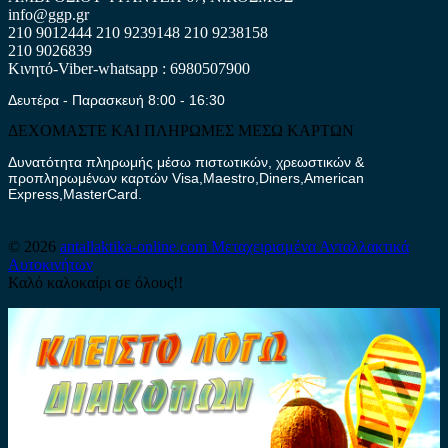
info@ggp.gr
210 9012444
210 9239148
210 9238158
210 9026839
Κινητό-Viber-whatsapp : 6980507900
Δευτέρα - Παρασκευή 8:00 - 16:30
ΔΕΧΟΜΑΣΤΕ ΚΑΙ ΠΛΗΡΩΜΕΣ ΜΕΣΩ ΚΑΡΤΩΝ
Δυνατότητα πληρωμής μέσω πιστωτικών, χρεωστικών &
προπληρωμένων καρτών Visa,Maestro,Diners,American
Express,MasterCard.
© 2026
antallaktika-online.com
Μεταχειρισμένα Ανταλλακτικά
Αυτοκινήτων
Καλό καλοκαίρι σε όλους!!