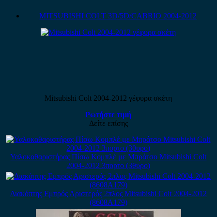
MITSUBISHI COLT 3D/5D/CABRIO 2004-2012
Mitsubishi Colt 2004-2012 γέφυρα σκέτη
Ρωτήστε τιμή
Δείτε επίσης
Υαλοκαθαριστήρας Πίσω Κομπλέ με Μπράτσο Mitsubishi Colt
2004-2012 3πορτο (3θυρο)
Διακόπτης Εμπρός Αριστερός 2πλος Mitsubishi Colt 2004-2012
(8608A179)