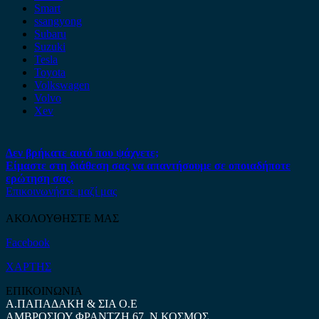
Smart
ssangyong
Subaru
Suzuki
Tesla
Toyota
Volkswagen
Volvo
Xev
Δεν βρήκατε αυτό που ψάχνετε;
Είμαστε στη διάθεση σας να απαντήσουμε σε οποιαδήποτε
ερώτηση σας.
Επικοινωνήστε μαζί μας
ΑΚΟΛΟΥΘΗΣΤΕ ΜΑΣ
Facebook
ΧΑΡΤΗΣ
ΕΠΙΚΟΙΝΩΝΙΑ
Α.ΠΑΠΑΔΑΚΗ & ΣΙΑ Ο.Ε
ΑΜΒΡΟΣΙΟΥ ΦΡΑΝΤΖΗ 67, Ν.ΚΟΣΜΟΣ