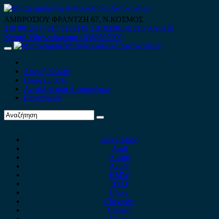
Skip
to
ΑΜΒΡΟΣΙΟΥ ΦΡΑΝΤΖΗ 67, Ν.ΚΟΣΜΟΣ
content
210 9012444
210 9239148
210 9238158
210 9026839
Κινητό-Viber-whatsapp : 6980507900
Primary
Menu
Αρχική Σελίδα
Ποιοί είμαστε
Ανταλλακτικά Αυτοκινήτων
Επικοινωνία
Alfa Romeo
Audi
Austin
Acura
BMW
BYD
Chery
Chevrolet
Citroen
Cupra