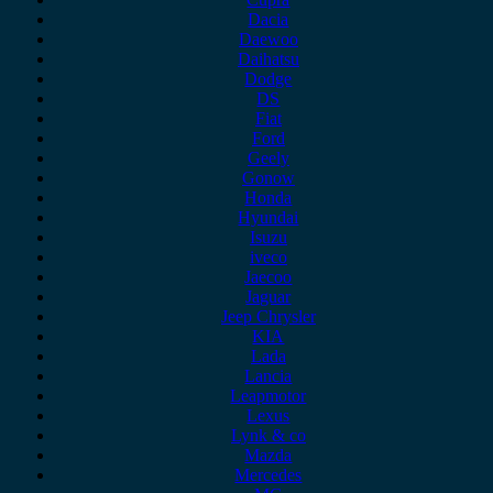
Dacia
Daewoo
Daihatsu
Dodge
DS
Fiat
Ford
Geely
Gonow
Honda
Hyundai
Isuzu
iveco
Jaecoo
Jaguar
Jeep Chrysler
KIA
Lada
Lancia
Leapmotor
Lexus
Lynk & co
Mazda
Mercedes