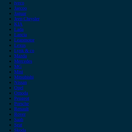
iveco
Jaecoo
Jaguar
Jeep Chrysler
KIA
Lada
Lancia
Leapmotor
Lexus
Lynk & co
Mazda
Mercedes
MG
Mini
Mitsubishi
Nissan
Opel
Omoda
Peugeot
Porsche
Renault
Rover
Saab
Seat
Skoda