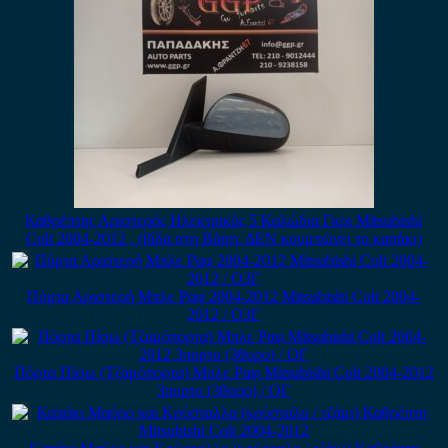
Καθρέπτης Αριστερός Ηλεκτρικός 5 Καλώδια Γκρι Mitsubishi
Colt 2004-2012 , (βίδα στη Βάση, ΔΕΝ κουμπώνει το καπάκι)
Πόρτα Αριστερή Μπλε Ραφ 2004-2012 Mitsubishi Colt 2004-
2012 / Ο3Γ
Πόρτα Πίσω (Τζαμόπορτα) Μπλε Ραφ Mitsubishi Colt 2004-2012
3πορτο (3θυρο) / ΟΓ