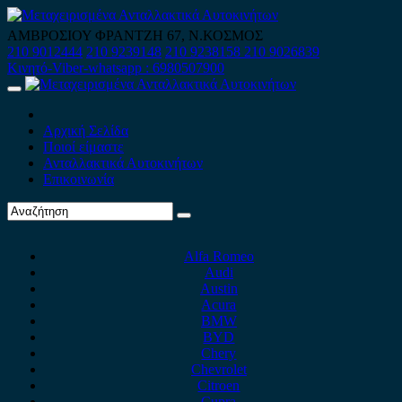
Skip
to
ΑΜΒΡΟΣΙΟΥ ΦΡΑΝΤΖΗ 67, Ν.ΚΟΣΜΟΣ
content
210 9012444
210 9239148
210 9238158
210 9026839
Κινητό-Viber-whatsapp : 6980507900
Primary
Menu
Αρχική Σελίδα
Ποιοί είμαστε
Ανταλλακτικά Αυτοκινήτων
Επικοινωνία
Alfa Romeo
Audi
Austin
Acura
BMW
BYD
Chery
Chevrolet
Citroen
Cupra