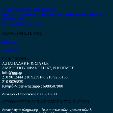
Δεν βρήκατε αυτό που ψάχνετε;
Είμαστε στη διάθεση σας να απαντήσουμε σε οποιαδήποτε
ερώτηση σας.
Επικοινωνήστε μαζί μας
ΑΚΟΛΟΥΘΗΣΤΕ ΜΑΣ
Facebook
ΧΑΡΤΗΣ
ΕΠΙΚΟΙΝΩΝΙΑ
Α.ΠΑΠΑΔΑΚΗ & ΣΙΑ Ο.Ε
ΑΜΒΡΟΣΙΟΥ ΦΡΑΝΤΖΗ 67, Ν.ΚΟΣΜΟΣ
info@ggp.gr
210 9012444
210 9239148
210 9238158
210 9026839
Κινητό-Viber-whatsapp : 6980507900
Δευτέρα - Παρασκευή 8:00 - 16:30
ΔΕΧΟΜΑΣΤΕ ΚΑΙ ΠΛΗΡΩΜΕΣ ΜΕΣΩ ΚΑΡΤΩΝ
Δυνατότητα πληρωμής μέσω πιστωτικών, χρεωστικών &