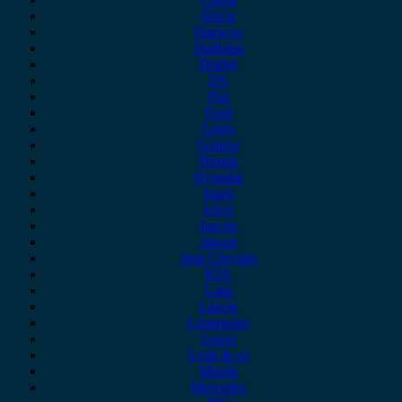
Dacia
Daewoo
Daihatsu
Dodge
DS
Fiat
Ford
Geely
Gonow
Honda
Hyundai
Isuzu
iveco
Jaecoo
Jaguar
Jeep Chrysler
KIA
Lada
Lancia
Leapmotor
Lexus
Lynk & co
Mazda
Mercedes