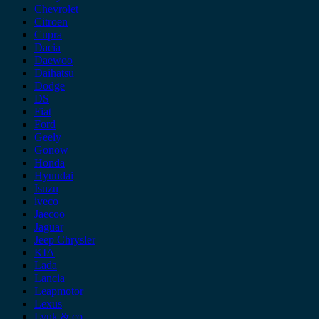
Chevrolet
Citroen
Cupra
Dacia
Daewoo
Daihatsu
Dodge
DS
Fiat
Ford
Geely
Gonow
Honda
Hyundai
Isuzu
iveco
Jaecoo
Jaguar
Jeep Chrysler
KIA
Lada
Lancia
Leapmotor
Lexus
Lynk & co