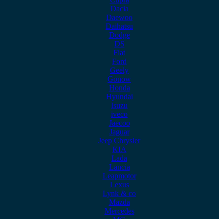
Dacia
Daewoo
Daihatsu
Dodge
DS
Fiat
Ford
Geely
Gonow
Honda
Hyundai
Isuzu
iveco
Jaecoo
Jaguar
Jeep Chrysler
KIA
Lada
Lancia
Leapmotor
Lexus
Lynk & co
Mazda
Mercedes