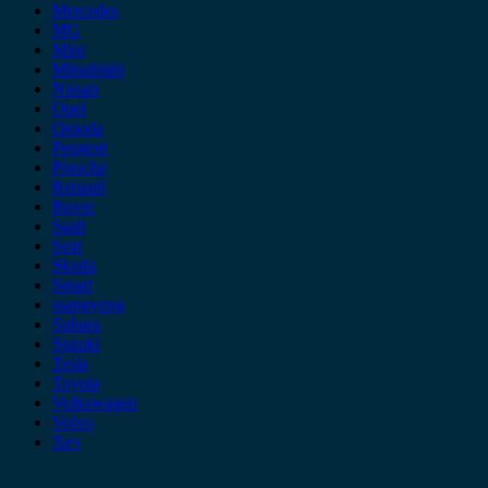
Mercedes
MG
Mini
Mitsubishi
Nissan
Opel
Omoda
Peugeot
Porsche
Renault
Rover
Saab
Seat
Skoda
Smart
ssangyong
Subaru
Suzuki
Tesla
Toyota
Volkswagen
Volvo
Xev