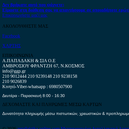
Δεν βρήκατε αυτό που ψάχνετε;
Είμαστε στη διάθεση σας να απαντήσουμε σε οποιαδήποτε ερώτ
Επικοινωνήστε μαζί μας
ΑΚΟΛΟΥΘΗΣΤΕ ΜΑΣ
Facebook
ΧΑΡΤΗΣ
ΕΠΙΚΟΙΝΩΝΙΑ
Α.ΠΑΠΑΔΑΚΗ & ΣΙΑ Ο.Ε
ΑΜΒΡΟΣΙΟΥ ΦΡΑΝΤΖΗ 67, Ν.ΚΟΣΜΟΣ
info@ggp.gr
210 9012444
210 9239148
210 9238158
210 9026839
Κινητό-Viber-whatsapp : 6980507900
Δευτέρα - Παρασκευή 8:00 - 16:30
ΔΕΧΟΜΑΣΤΕ ΚΑΙ ΠΛΗΡΩΜΕΣ ΜΕΣΩ ΚΑΡΤΩΝ
Δυνατότητα πληρωμής μέσω πιστωτικών, χρεωστικών & προπληρωμέν
© 2026
antallaktika-online.com
Μεταχειρισμένα Ανταλλακτικά Αυτο