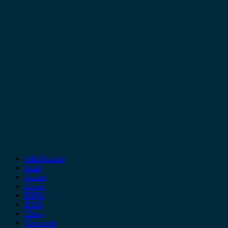
Alfa Romeo
Audi
Austin
Acura
BMW
BYD
Chery
Chevrolet