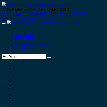
Skip
to
ΑΜΒΡΟΣΙΟΥ ΦΡΑΝΤΖΗ 67, Ν.ΚΟΣΜΟΣ
content
210 9012444
210 9239148
210 9238158
210 9026839
Κινητό-Viber-whatsapp : 6980507900
Primary
Menu
Αρχική Σελίδα
Ποιοί είμαστε
Ανταλλακτικά Αυτοκινήτων
Επικοινωνία