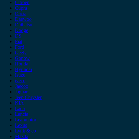
Citroen
Cupra
Dacia
Daewoo
Daihatsu
Dodge
DS
Fiat
Ford
Geely
Gonow
Honda
Hyundai
Isuzu
iveco
Jaecoo
Jaguar
Jeep Chrysler
KIA
Lada
Lancia
Leapmotor
Lexus
Lynk & co
Mazda