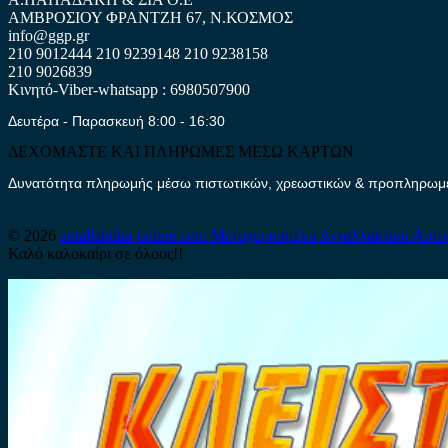
ΑΜΒΡΟΣΙΟΥ ΦΡΑΝΤΖΗ 67, Ν.ΚΟΣΜΟΣ
info@ggp.gr
210 9012444
210 9239148
210 9238158
210 9026839
Κινητό-Viber-whatsapp : 6980507900
Δευτέρα - Παρασκευή 8:00 - 16:30
ΔΕΧΟΜΑΣΤΕ ΚΑΙ ΠΛΗΡΩΜΕΣ ΜΕΣΩ ΚΑΡΤΩΝ
Δυνατότητα πληρωμής μέσω πιστωτικών, χρεωστικών & προπληρωμέν
© 2026
antallaktika-online.com
Μεταχειρισμένα Ανταλλακτικά Αυτο
Καλό καλοκαίρι σε όλους!!