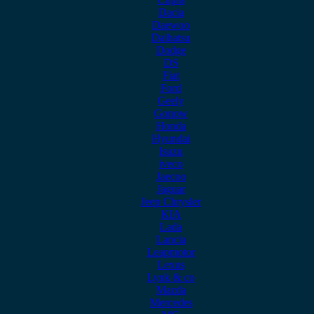
Dacia
Daewoo
Daihatsu
Dodge
DS
Fiat
Ford
Geely
Gonow
Honda
Hyundai
Isuzu
iveco
Jaecoo
Jaguar
Jeep Chrysler
KIA
Lada
Lancia
Leapmotor
Lexus
Lynk & co
Mazda
Mercedes