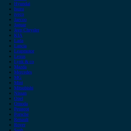
Hyundai
Isuzu
iveco
Jaecoo
Jaguar
Jeep Chrysler
KIA
Lada
Lancia
Leapmotor
Lexus
Lynk & co
Mazda
Mercedes
MG
Mini
Mitsubishi
Nissan
Opel
Omoda
Peugeot
Porsche
Renault
Rover
Saab