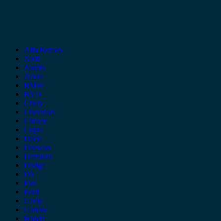
Alfa Romeo
Audi
Austin
Acura
BMW
BYD
Chery
Chevrolet
Citroen
Cupra
Dacia
Daewoo
Daihatsu
Dodge
DS
Fiat
Ford
Geely
Gonow
Honda