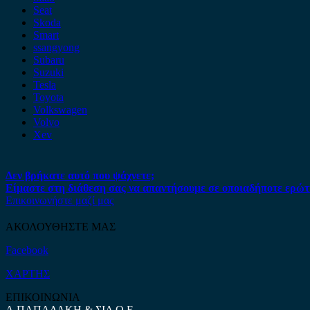
Seat
Skoda
Smart
ssangyong
Subaru
Suzuki
Tesla
Toyota
Volkswagen
Volvo
Xev
Δεν βρήκατε αυτό που ψάχνετε;
Είμαστε στη διάθεση σας να απαντήσουμε σε οποιαδήποτε ερώτ
Επικοινωνήστε μαζί μας
ΑΚΟΛΟΥΘΗΣΤΕ ΜΑΣ
Facebook
ΧΑΡΤΗΣ
ΕΠΙΚΟΙΝΩΝΙΑ
Α.ΠΑΠΑΔΑΚΗ & ΣΙΑ Ο.Ε