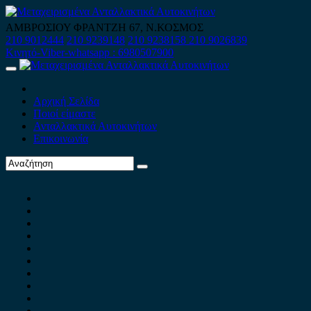
Skip
to
ΑΜΒΡΟΣΙΟΥ ΦΡΑΝΤΖΗ 67, Ν.ΚΟΣΜΟΣ
content
210 9012444
210 9239148
210 9238158
210 9026839
Κινητό-Viber-whatsapp : 6980507900
Primary
Menu
Αρχική Σελίδα
Ποιοί είμαστε
Ανταλλακτικά Αυτοκινήτων
Επικοινωνία