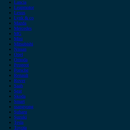
Lancia
Leapmotor
Lexus
Lynk & co
Mazda
Mercedes
MG
Mini
Mitsubishi
Nissan
Opel
Omoda
Peugeot
Porsche
Renault
Rover
Saab
Seat
Skoda
Smart
ssangyong
Subaru
Suzuki
Tesla
Toyota