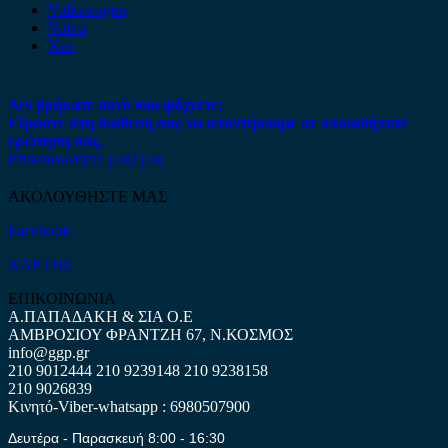
Volkswagen
Volvo
Xev
Δεν βρήκατε αυτό που ψάχνετε;
Είμαστε στη διάθεση σας να απαντήσουμε σε οποιαδήποτε
ερώτηση σας.
Επικοινωνήστε μαζί μας
ΑΚΟΛΟΥΘΗΣΤΕ ΜΑΣ
Facebook
ΧΑΡΤΗΣ
ΕΠΙΚΟΙΝΩΝΙΑ
Α.ΠΑΠΑΔΑΚΗ & ΣΙΑ Ο.Ε
ΑΜΒΡΟΣΙΟΥ ΦΡΑΝΤΖΗ 67, Ν.ΚΟΣΜΟΣ
info@ggp.gr
210 9012444
210 9239148
210 9238158
210 9026839
Κινητό-Viber-whatsapp : 6980507900
Δευτέρα - Παρασκευή 8:00 - 16:30