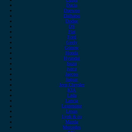
Dacia
Daewoo
Daihatsu
Dodge
DS
Fiat
Ford
Geely
Gonow
Honda
Hyundai
Isuzu
iveco
Jaecoo
Jaguar
Jeep Chrysler
KIA
Lada
Lancia
Leapmotor
Lexus
Lynk & co
Mazda
Mercedes