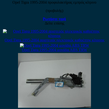
Opel Tigra 1995-2004 προφυλακτήρας εμπρός κίτρινο
(προβολής)
Ρωτήστε τιμή
Δείτε επίσης
Opel Tigra 1995-2004 αριστερός ηλεκτρικός καθρέπτης κίτρινος
Opel Tigra 1995-2004 μονάδα ABS TRW