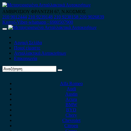
Skip
to
ΑΜΒΡΟΣΙΟΥ ΦΡΑΝΤΖΗ 67, Ν.ΚΟΣΜΟΣ
content
210 9012444
210 9239148
210 9238158
210 9026839
Κινητό-Viber-whatsapp : 6980507900
Primary
Menu
Αρχική Σελίδα
Ποιοί είμαστε
Ανταλλακτικά Αυτοκινήτων
Επικοινωνία
Alfa Romeo
Audi
Austin
Acura
BMW
BYD
Chery
Chevrolet
Citroen
Cupra