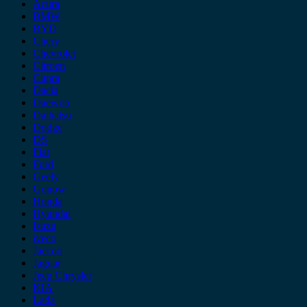
Acura
BMW
BYD
Chery
Chevrolet
Citroen
Cupra
Dacia
Daewoo
Daihatsu
Dodge
DS
Fiat
Ford
Geely
Gonow
Honda
Hyundai
Isuzu
iveco
Jaecoo
Jaguar
Jeep Chrysler
KIA
Lada