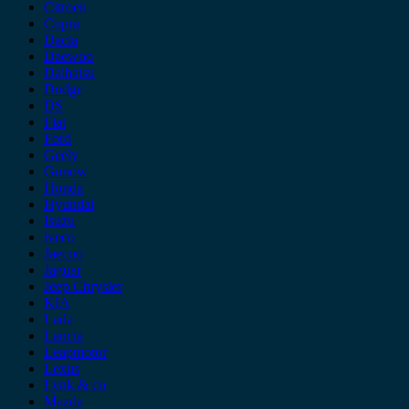
Citroen
Cupra
Dacia
Daewoo
Daihatsu
Dodge
DS
Fiat
Ford
Geely
Gonow
Honda
Hyundai
Isuzu
iveco
Jaecoo
Jaguar
Jeep Chrysler
KIA
Lada
Lancia
Leapmotor
Lexus
Lynk & co
Mazda