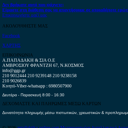
Δεν βρήκατε αυτό που ψάχνετε;
Είμαστε στη διάθεση σας να απαντήσουμε σε οποιαδήποτε ερώτ
Επικοινωνήστε μαζί μας
ΑΚΟΛΟΥΘΗΣΤΕ ΜΑΣ
Facebook
ΧΑΡΤΗΣ
ΕΠΙΚΟΙΝΩΝΙΑ
Α.ΠΑΠΑΔΑΚΗ & ΣΙΑ Ο.Ε
ΑΜΒΡΟΣΙΟΥ ΦΡΑΝΤΖΗ 67, Ν.ΚΟΣΜΟΣ
info@ggp.gr
210 9012444
210 9239148
210 9238158
210 9026839
Κινητό-Viber-whatsapp : 6980507900
Δευτέρα - Παρασκευή 8:00 - 16:30
ΔΕΧΟΜΑΣΤΕ ΚΑΙ ΠΛΗΡΩΜΕΣ ΜΕΣΩ ΚΑΡΤΩΝ
Δυνατότητα πληρωμής μέσω πιστωτικών, χρεωστικών & προπληρωμέν
© 2026
antallaktika-online.com
Μεταχειρισμένα Ανταλλακτικά Αυτο