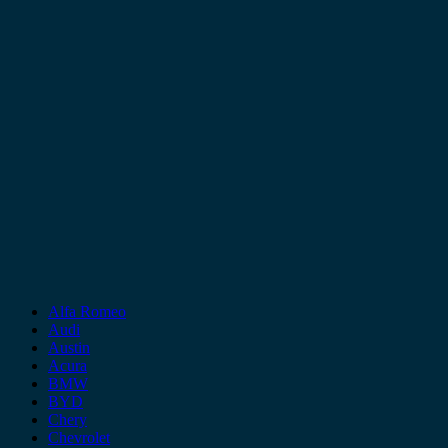
Alfa Romeo
Audi
Austin
Acura
BMW
BYD
Chery
Chevrolet