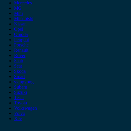
Mercedes
MG
Mini
Mitsubishi
Nissan
Opel
Omoda
Peugeot
Porsche
Renault
Rover
Saab
Seat
Skoda
Smart
ssangyong
Subaru
Suzuki
Tesla
Toyota
Volkswagen
Volvo
Xev