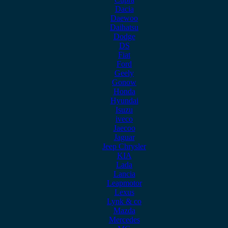
Dacia
Daewoo
Daihatsu
Dodge
DS
Fiat
Ford
Geely
Gonow
Honda
Hyundai
Isuzu
iveco
Jaecoo
Jaguar
Jeep Chrysler
KIA
Lada
Lancia
Leapmotor
Lexus
Lynk & co
Mazda
Mercedes