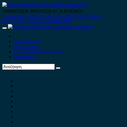
Skip
to
ΑΜΒΡΟΣΙΟΥ ΦΡΑΝΤΖΗ 67, Ν.ΚΟΣΜΟΣ
content
210 9012444
210 9239148
210 9238158
210 9026839
Κινητό-Viber-whatsapp : 6980507900
Primary
Menu
Αρχική Σελίδα
Ποιοί είμαστε
Ανταλλακτικά Αυτοκινήτων
Επικοινωνία