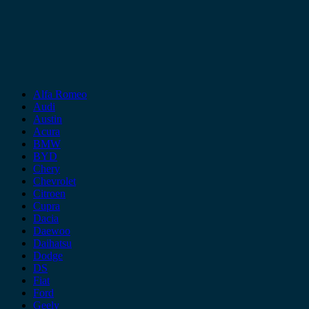
Alfa Romeo
Audi
Austin
Acura
BMW
BYD
Chery
Chevrolet
Citroen
Cupra
Dacia
Daewoo
Daihatsu
Dodge
DS
Fiat
Ford
Geely