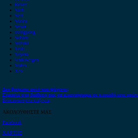
Rover
Saab
Seat
Skoda
Smart
ssangyong
Subaru
Suzuki
Tesla
Toyota
Volkswagen
Volvo
Xev
Δεν βρήκατε αυτό που ψάχνετε;
Είμαστε στη διάθεση σας να απαντήσουμε σε οποιαδήποτε ερώτ
Επικοινωνήστε μαζί μας
ΑΚΟΛΟΥΘΗΣΤΕ ΜΑΣ
Facebook
ΧΑΡΤΗΣ