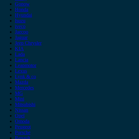
Gonow
Honda
Hyundai
Isuzu
iveco
Jaecoo
Jaguar
Jeep Chrysler
KIA
Lada
Lancia
Leapmotor
Lexus
Lynk & co
Mazda
Mercedes
MG
Mini
Mitsubishi
Nissan
Opel
Omoda
Peugeot
Porsche
Renault