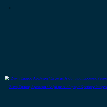
Ζώνη Εμπρός Αριστερή / Δεξιά με Αισθητήρα Κρούσης Peugeot 206