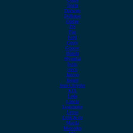
Dacia
Daewoo
Daihatsu
Dodge
DS
Fiat
Ford
Geely
Gonow
Honda
Hyundai
Isuzu
iveco
Jaecoo
Jaguar
Jeep Chrysler
KIA
Lada
Lancia
Leapmotor
Lexus
Lynk & co
Mazda
Mercedes