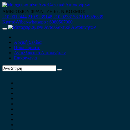
Skip
to
ΑΜΒΡΟΣΙΟΥ ΦΡΑΝΤΖΗ 67, Ν.ΚΟΣΜΟΣ
content
210 9012444
210 9239148
210 9238158
210 9026839
Κινητό-Viber-whatsapp : 6980507900
Primary
Menu
Αρχική Σελίδα
Ποιοί είμαστε
Ανταλλακτικά Αυτοκινήτων
Επικοινωνία