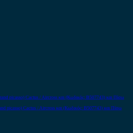
and picasso) Cactus / Aircross και (Κωδικός: B507743) και Πίσω