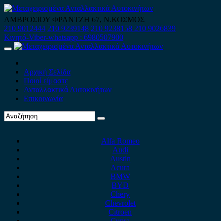
Skip
to
ΑΜΒΡΟΣΙΟΥ ΦΡΑΝΤΖΗ 67, Ν.ΚΟΣΜΟΣ
content
210 9012444
210 9239148
210 9238158
210 9026839
Κινητό-Viber-whatsapp : 6980507900
Primary
Menu
Αρχική Σελίδα
Ποιοί είμαστε
Ανταλλακτικά Αυτοκινήτων
Επικοινωνία
Alfa Romeo
Audi
Austin
Acura
BMW
BYD
Chery
Chevrolet
Citroen
Cupra