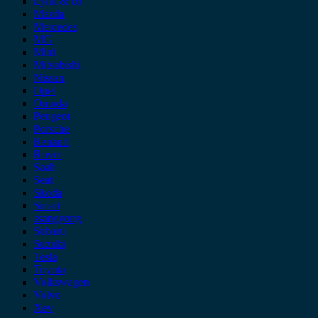
Lynk & co
Mazda
Mercedes
MG
Mini
Mitsubishi
Nissan
Opel
Omoda
Peugeot
Porsche
Renault
Rover
Saab
Seat
Skoda
Smart
ssangyong
Subaru
Suzuki
Tesla
Toyota
Volkswagen
Volvo
Xev