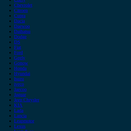
Chevrolet
Citroen
Cupra
Dacia
Daewoo
Daihatsu
Dodge
DS
Fiat
Ford
Geely
Gonow
Honda
Hyundai
Isuzu
iveco
Jaecoo
Jaguar
Jeep Chrysler
KIA
Lada
Lancia
Leapmotor
Lexus