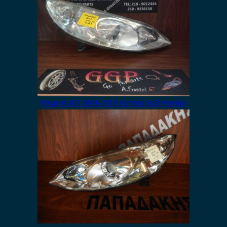
Peugeot 407 2004-2010 Εμπρός Δεξί Φανάρι