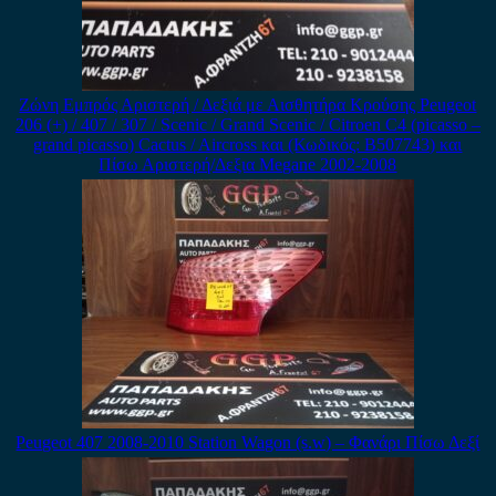
Ζώνη Εμπρός Αριστερή / Δεξιά με Αισθητήρα Κρούσης Peugeot
206 (+) / 407 / 307 / Scenic / Grand Scenic / Citroen C4 (picasso –
grand picasso) Cactus / Aircross και (Κωδικός: B507743) και
Πίσω Αριστερή/Δεξια Megane 2002-2008
Peugeot 407 2008-2010 Station Wagon (s.w) – Φανάρι Πίσω Δεξί