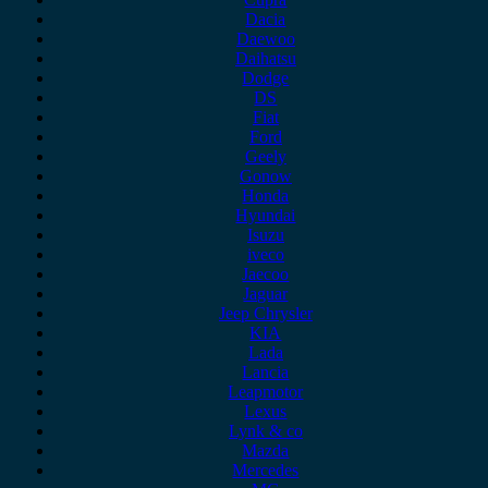
Dacia
Daewoo
Daihatsu
Dodge
DS
Fiat
Ford
Geely
Gonow
Honda
Hyundai
Isuzu
iveco
Jaecoo
Jaguar
Jeep Chrysler
KIA
Lada
Lancia
Leapmotor
Lexus
Lynk & co
Mazda
Mercedes