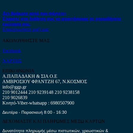
Δεν βρήκατε αυτό που ψάχνετε;
Είμαστε στη διάθεση σας να απαντήσουμε σε οποιαδήποτε
ερώτηση σας.
Επικοινωνήστε μαζί μας
ΑΚΟΛΟΥΘΗΣΤΕ ΜΑΣ
Facebook
ΧΑΡΤΗΣ
ΕΠΙΚΟΙΝΩΝΙΑ
Α.ΠΑΠΑΔΑΚΗ & ΣΙΑ Ο.Ε
ΑΜΒΡΟΣΙΟΥ ΦΡΑΝΤΖΗ 67, Ν.ΚΟΣΜΟΣ
info@ggp.gr
210 9012444
210 9239148
210 9238158
210 9026839
Κινητό-Viber-whatsapp : 6980507900
Δευτέρα - Παρασκευή 8:00 - 16:30
ΔΕΧΟΜΑΣΤΕ ΚΑΙ ΠΛΗΡΩΜΕΣ ΜΕΣΩ ΚΑΡΤΩΝ
Δυνατότητα πληρωμής μέσω πιστωτικών, χρεωστικών &