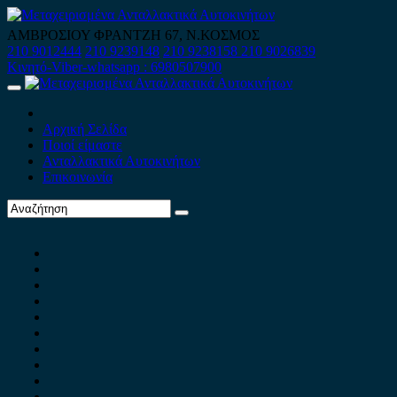
Skip
to
ΑΜΒΡΟΣΙΟΥ ΦΡΑΝΤΖΗ 67, Ν.ΚΟΣΜΟΣ
content
210 9012444
210 9239148
210 9238158
210 9026839
Κινητό-Viber-whatsapp : 6980507900
Primary
Menu
Αρχική Σελίδα
Ποιοί είμαστε
Ανταλλακτικά Αυτοκινήτων
Επικοινωνία