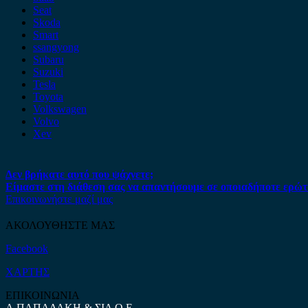
Seat
Skoda
Smart
ssangyong
Subaru
Suzuki
Tesla
Toyota
Volkswagen
Volvo
Xev
Δεν βρήκατε αυτό που ψάχνετε;
Είμαστε στη διάθεση σας να απαντήσουμε σε οποιαδήποτε ερώτ
Επικοινωνήστε μαζί μας
ΑΚΟΛΟΥΘΗΣΤΕ ΜΑΣ
Facebook
ΧΑΡΤΗΣ
ΕΠΙΚΟΙΝΩΝΙΑ
Α.ΠΑΠΑΔΑΚΗ & ΣΙΑ Ο.Ε