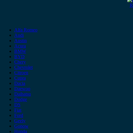
R
Alfa Romeo
Audi
Austin
Acura
BMW
BYD
Chery
Chevrolet
Citroen
Cupra
Dacia
Daewoo
Daihatsu
Dodge
DS
Fiat
Ford
Geely
Gonow
Honda