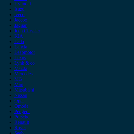
Hyundai
Isuzu
iveco
Jaecoo
Jaguar
Jeep Chrysler
KIA
Lada
Lancia
Leapmotor
Lexus
Lynk & co
Mazda
Mercedes
MG
Mini
Mitsubishi
Nissan
Opel
Omoda
Peugeot
Porsche
Renault
Rover
Saab