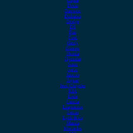
Dacia
Daewoo
Daihatsu
Dodge
DS
Fiat
Ford
Geely
Gonow
Honda
Hyundai
Isuzu
iveco
Jaecoo
Jaguar
Jeep Chrysler
KIA
Lada
Lancia
Leapmotor
Lexus
Lynk & co
Mazda
Mercedes