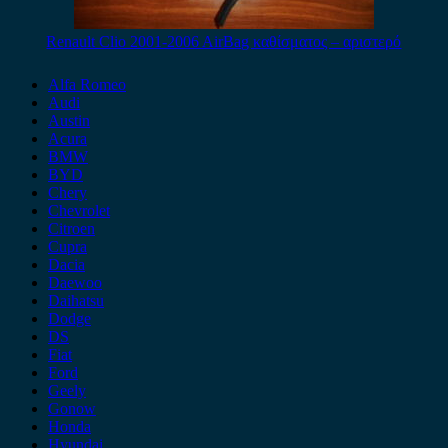
Renault Clio 2001-2006 AirBag καθίσματος – αριστερό
Alfa Romeo
Audi
Austin
Acura
BMW
BYD
Chery
Chevrolet
Citroen
Cupra
Dacia
Daewoo
Daihatsu
Dodge
DS
Fiat
Ford
Geely
Gonow
Honda
Hyundai