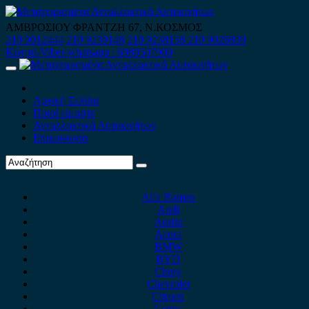
Skip
to
ΑΜΒΡΟΣΙΟΥ ΦΡΑΝΤΖΗ 67, Ν.ΚΟΣΜΟΣ
content
210 9012444
210 9239148
210 9238158
210 9026839
Κινητό-Viber-whatsapp : 6980507900
Primary
Menu
Αρχική Σελίδα
Ποιοί είμαστε
Ανταλλακτικά Αυτοκινήτων
Επικοινωνία
Alfa Romeo
Audi
Austin
Acura
BMW
BYD
Chery
Chevrolet
Citroen
Cupra