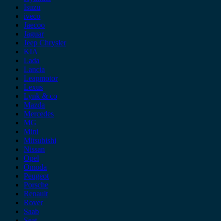
Isuzu
iveco
Jaecoo
Jaguar
Jeep Chrysler
KIA
Lada
Lancia
Leapmotor
Lexus
Lynk & co
Mazda
Mercedes
MG
Mini
Mitsubishi
Nissan
Opel
Omoda
Peugeot
Porsche
Renault
Rover
Saab
Seat