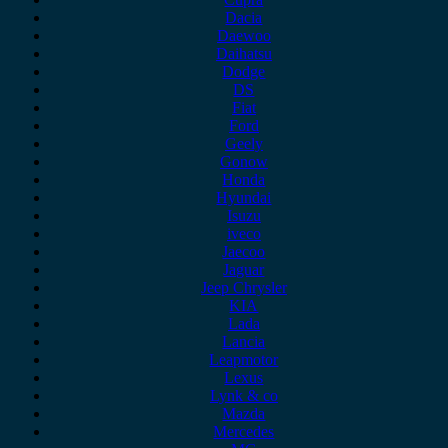
Dacia
Daewoo
Daihatsu
Dodge
DS
Fiat
Ford
Geely
Gonow
Honda
Hyundai
Isuzu
iveco
Jaecoo
Jaguar
Jeep Chrysler
KIA
Lada
Lancia
Leapmotor
Lexus
Lynk & co
Mazda
Mercedes