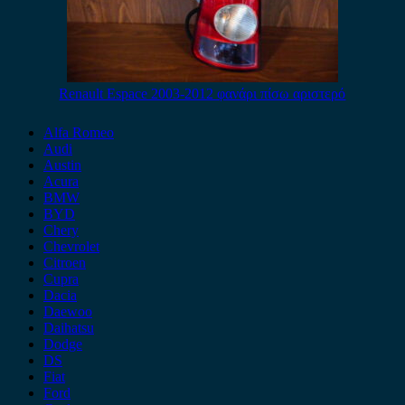
Renault Espace 2003-2012 φανάρι πίσω αριστερό
Alfa Romeo
Audi
Austin
Acura
BMW
BYD
Chery
Chevrolet
Citroen
Cupra
Dacia
Daewoo
Daihatsu
Dodge
DS
Fiat
Ford