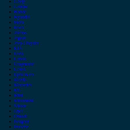
Geely
Gonow
Honda
Hyundai
Isuzu
iveco
Jaecoo
Jaguar
Jeep Chrysler
KIA
Lada
Lancia
Leapmotor
Lexus
Lynk & co
Mazda
Mercedes
MG
Mini
Mitsubishi
Nissan
Opel
Omoda
Peugeot
Porsche