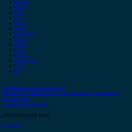
Renault
Rover
Saab
Seat
Skoda
Smart
ssangyong
Subaru
Suzuki
Tesla
Toyota
Volkswagen
Volvo
Xev
Δεν βρήκατε αυτό που ψάχνετε;
Είμαστε στη διάθεση σας να απαντήσουμε σε οποιαδήποτε
ερώτηση σας.
Επικοινωνήστε μαζί μας
ΑΚΟΛΟΥΘΗΣΤΕ ΜΑΣ
Facebook