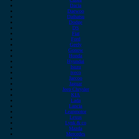
Dacia
Daewoo
Daihatsu
Dodge
DS
Fiat
Ford
Geely
Gonow
Honda
Hyundai
Isuzu
iveco
Jaecoo
Jaguar
Jeep Chrysler
KIA
Lada
Lancia
Leapmotor
Lexus
Lynk & co
Mazda
Mercedes