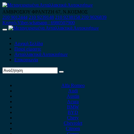
Skip
to
ΑΜΒΡΟΣΙΟΥ ΦΡΑΝΤΖΗ 67, Ν.ΚΟΣΜΟΣ
content
210 9012444
210 9239148
210 9238158
210 9026839
Κινητό-Viber-whatsapp : 6980507900
Primary
Menu
Αρχική Σελίδα
Ποιοί είμαστε
Ανταλλακτικά Αυτοκινήτων
Επικοινωνία
Alfa Romeo
Audi
Austin
Acura
BMW
BYD
Chery
Chevrolet
Citroen
Cupra