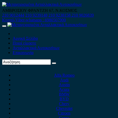
Skip
to
ΑΜΒΡΟΣΙΟΥ ΦΡΑΝΤΖΗ 67, Ν.ΚΟΣΜΟΣ
content
210 9012444
210 9239148
210 9238158
210 9026839
Κινητό-Viber-whatsapp : 6980507900
Primary
Menu
Αρχική Σελίδα
Ποιοί είμαστε
Ανταλλακτικά Αυτοκινήτων
Επικοινωνία
Alfa Romeo
Audi
Austin
Acura
BMW
BYD
Chery
Chevrolet
Citroen
Cupra