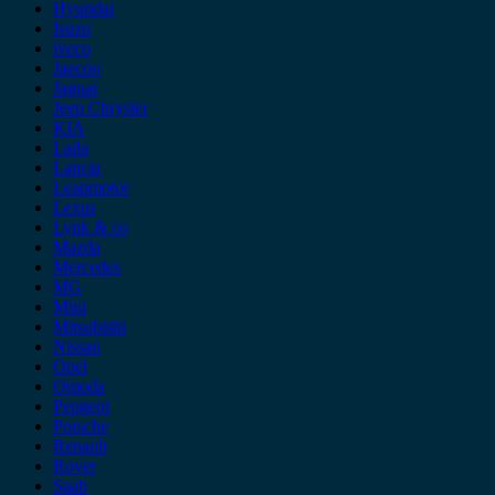
Hyundai
Isuzu
iveco
Jaecoo
Jaguar
Jeep Chrysler
KIA
Lada
Lancia
Leapmotor
Lexus
Lynk & co
Mazda
Mercedes
MG
Mini
Mitsubishi
Nissan
Opel
Omoda
Peugeot
Porsche
Renault
Rover
Saab