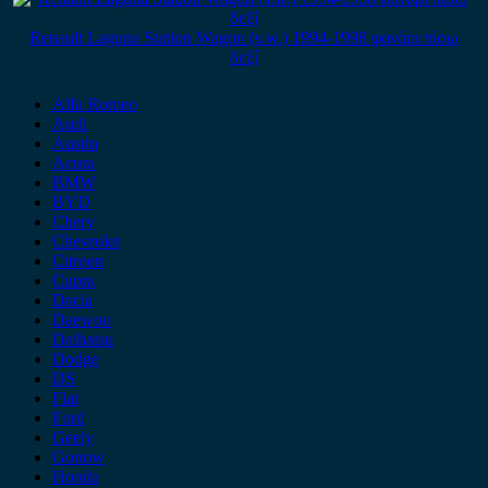
Renault Laguna Station Wagon (s.w.) 1994-1998 φανάρι πίσω
δεξί
Alfa Romeo
Audi
Austin
Acura
BMW
BYD
Chery
Chevrolet
Citroen
Cupra
Dacia
Daewoo
Daihatsu
Dodge
DS
Fiat
Ford
Geely
Gonow
Honda