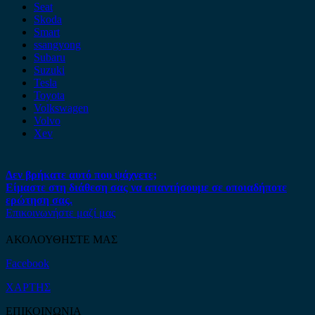
Seat
Skoda
Smart
ssangyong
Subaru
Suzuki
Tesla
Toyota
Volkswagen
Volvo
Xev
Δεν βρήκατε αυτό που ψάχνετε;
Είμαστε στη διάθεση σας να απαντήσουμε σε οποιαδήποτε
ερώτηση σας.
Επικοινωνήστε μαζί μας
ΑΚΟΛΟΥΘΗΣΤΕ ΜΑΣ
Facebook
ΧΑΡΤΗΣ
ΕΠΙΚΟΙΝΩΝΙΑ