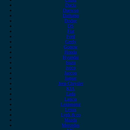
Dacia
Daewoo
Daihatsu
Dodge
DS
Fiat
Ford
Geely
Gonow
Honda
Hyundai
Isuzu
iveco
Jaecoo
Jaguar
Jeep Chrysler
KIA
Lada
Lancia
Leapmotor
Lexus
Lynk & co
Mazda
Mercedes