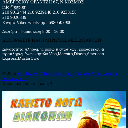
ΑΜΒΡΟΣΙΟΥ ΦΡΑΝΤΖΗ 67, Ν.ΚΟΣΜΟΣ
info@ggp.gr
210 9012444
210 9239148
210 9238158
210 9026839
Κινητό-Viber-whatsapp : 6980507900
Δευτέρα - Παρασκευή 8:00 - 16:30
ΔΕΧΟΜΑΣΤΕ ΚΑΙ ΠΛΗΡΩΜΕΣ ΜΕΣΩ ΚΑΡΤΩΝ
Δυνατότητα πληρωμής μέσω πιστωτικών, χρεωστικών &
προπληρωμένων καρτών Visa,Maestro,Diners,American
Express,MasterCard.
© 2026
antallaktika-online.com
Μεταχειρισμένα Ανταλλακτικά
Αυτοκινήτων
Καλό καλοκαίρι σε όλους!!