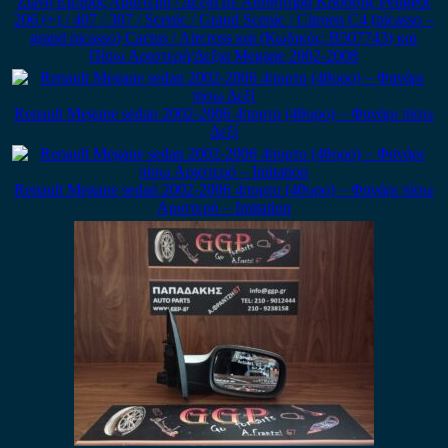
Ζώνη Εμπρός Αριστερή / Δεξιά με Αισθητήρα Κρούσης Peugeot
206 (+) / 407 / 307 / Scenic / Grand Scenic / Citroen C4 (picasso –
grand picasso) Cactus / Aircross και (Κωδικός: B507743) και
Πίσω Αριστερή/Δεξια Megane 2002-2008
Renault Megane sedan 2002-2006 4πορτο (4θυρο) – Φανάρι πίσω
Δεξί
Renault Megane sedan 2002-2006 4πορτο (4θυρο) – Φανάρι πίσω
Αριστερό – Imitation