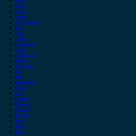
Isuzu
iveco
Jaecoo
Jaguar
Jeep Chrysler
KIA
Lada
Lancia
Leapmotor
Lexus
Lynk & co
Mazda
Mercedes
MG
Mini
Mitsubishi
Nissan
Opel
Omoda
Peugeot
Porsche
Renault
Rover
Saab
Seat