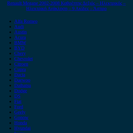
Renault Megane 2002-2008 Καθρέπτης Δεξιός – Ηλεκτρικός –
Ηλεκτρική Ανάκληση – 9 Ακίδες – Άσπρο
Alfa Romeo
Audi
Austin
Acura
BMW
BYD
Chery
Chevrolet
Citroen
Cupra
Dacia
Daewoo
Daihatsu
Dodge
DS
Fiat
Ford
Geely
Gonow
Honda
Hyundai