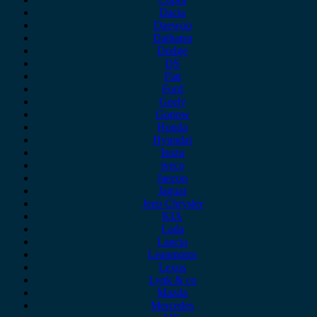
Dacia
Daewoo
Daihatsu
Dodge
DS
Fiat
Ford
Geely
Gonow
Honda
Hyundai
Isuzu
iveco
Jaecoo
Jaguar
Jeep Chrysler
KIA
Lada
Lancia
Leapmotor
Lexus
Lynk & co
Mazda
Mercedes