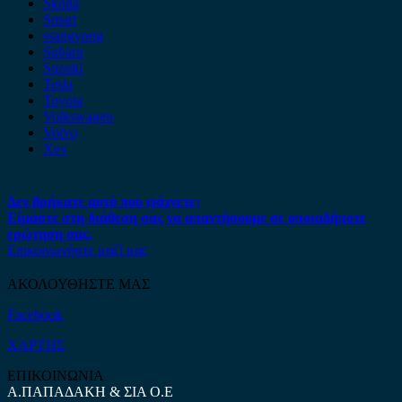
Skoda
Smart
ssangyong
Subaru
Suzuki
Tesla
Toyota
Volkswagen
Volvo
Xev
Δεν βρήκατε αυτό που ψάχνετε;
Είμαστε στη διάθεση σας να απαντήσουμε σε οποιαδήποτε
ερώτηση σας.
Επικοινωνήστε μαζί μας
ΑΚΟΛΟΥΘΗΣΤΕ ΜΑΣ
Facebook
ΧΑΡΤΗΣ
ΕΠΙΚΟΙΝΩΝΙΑ
Α.ΠΑΠΑΔΑΚΗ & ΣΙΑ Ο.Ε