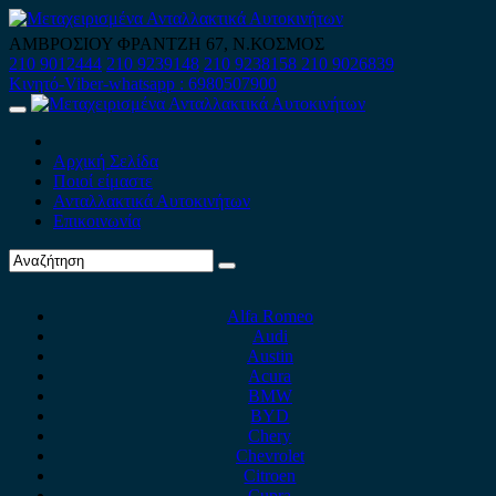
Skip
to
ΑΜΒΡΟΣΙΟΥ ΦΡΑΝΤΖΗ 67, Ν.ΚΟΣΜΟΣ
content
210 9012444
210 9239148
210 9238158
210 9026839
Κινητό-Viber-whatsapp : 6980507900
Primary
Menu
Αρχική Σελίδα
Ποιοί είμαστε
Ανταλλακτικά Αυτοκινήτων
Επικοινωνία
Alfa Romeo
Audi
Austin
Acura
BMW
BYD
Chery
Chevrolet
Citroen
Cupra