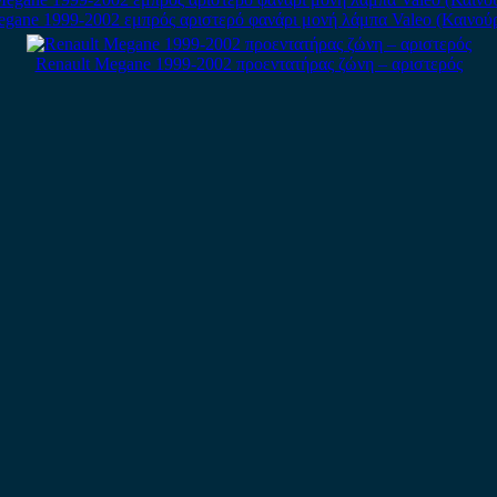
egane 1999-2002 εμπρός αριστερό φανάρι μονή λάμπα Valeo (Καινούρ
Renault Megane 1999-2002 προεντατήρας ζώνη – αριστερός