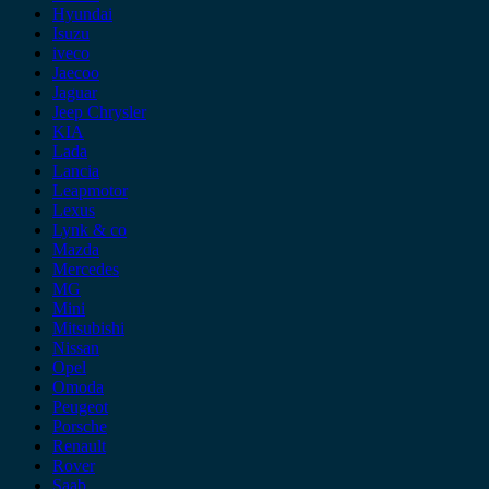
Hyundai
Isuzu
iveco
Jaecoo
Jaguar
Jeep Chrysler
KIA
Lada
Lancia
Leapmotor
Lexus
Lynk & co
Mazda
Mercedes
MG
Mini
Mitsubishi
Nissan
Opel
Omoda
Peugeot
Porsche
Renault
Rover
Saab