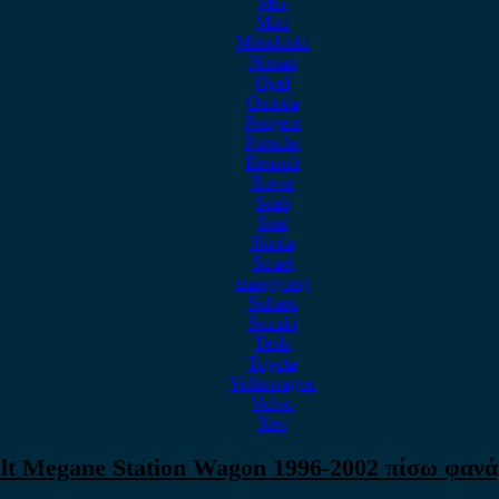
MG
Mini
Mitsubishi
Nissan
Opel
Omoda
Peugeot
Porsche
Renault
Rover
Saab
Seat
Skoda
Smart
ssangyong
Subaru
Suzuki
Tesla
Toyota
Volkswagen
Volvo
Xev
lt Megane Station Wagon 1996-2002 πίσω φανάρ