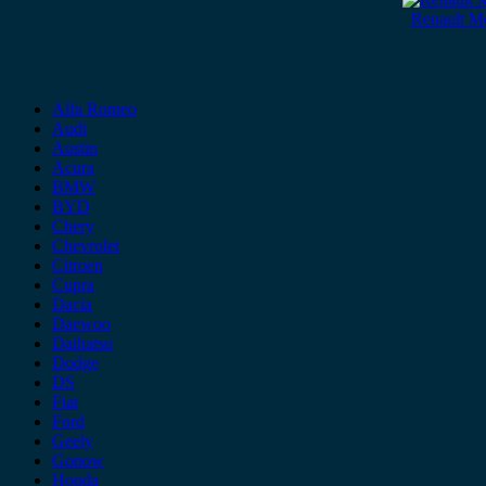
Renault M
Alfa Romeo
Audi
Austin
Acura
BMW
BYD
Chery
Chevrolet
Citroen
Cupra
Dacia
Daewoo
Daihatsu
Dodge
DS
Fiat
Ford
Geely
Gonow
Honda