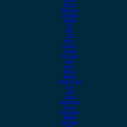
Dacia
Daewoo
Daihatsu
Dodge
DS
Fiat
Ford
Geely
Gonow
Honda
Hyundai
Isuzu
iveco
Jaecoo
Jaguar
Jeep Chrysler
KIA
Lada
Lancia
Leapmotor
Lexus
Lynk & co
Mazda
Mercedes