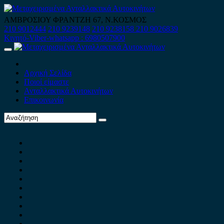
Skip
to
ΑΜΒΡΟΣΙΟΥ ΦΡΑΝΤΖΗ 67, Ν.ΚΟΣΜΟΣ
content
210 9012444
210 9239148
210 9238158
210 9026839
Κινητό-Viber-whatsapp : 6980507900
Primary
Menu
Αρχική Σελίδα
Ποιοί είμαστε
Ανταλλακτικά Αυτοκινήτων
Επικοινωνία