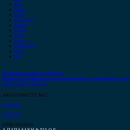
Seat
Skoda
Smart
ssangyong
Subaru
Suzuki
Tesla
Toyota
Volkswagen
Volvo
Xev
Δεν βρήκατε αυτό που ψάχνετε;
Είμαστε στη διάθεση σας να απαντήσουμε σε οποιαδήποτε ερώτ
Επικοινωνήστε μαζί μας
ΑΚΟΛΟΥΘΗΣΤΕ ΜΑΣ
Facebook
ΧΑΡΤΗΣ
ΕΠΙΚΟΙΝΩΝΙΑ
Α.ΠΑΠΑΔΑΚΗ & ΣΙΑ Ο.Ε