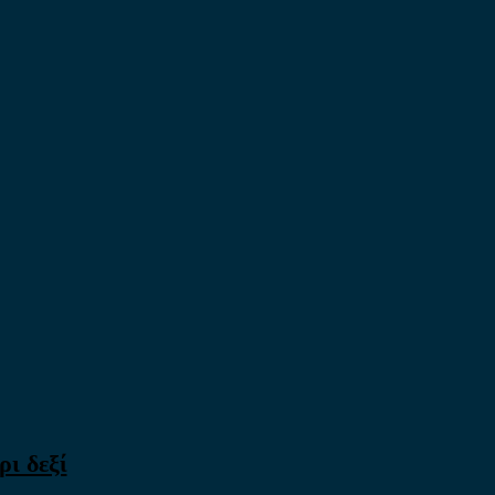
ι δεξί