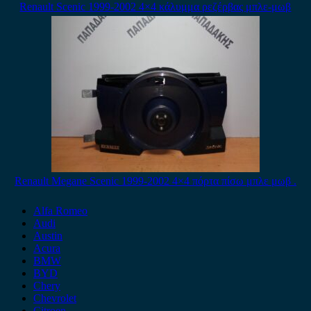
Renault Scenic 1999-2002 4×4 κάλυμμα ρεζέρβας μπλε-μωβ
Renault Megane Scenic 1999-2002 4×4 πόρτα πίσω μπλε μωβ .
Alfa Romeo
Audi
Austin
Acura
BMW
BYD
Chery
Chevrolet
Citroen