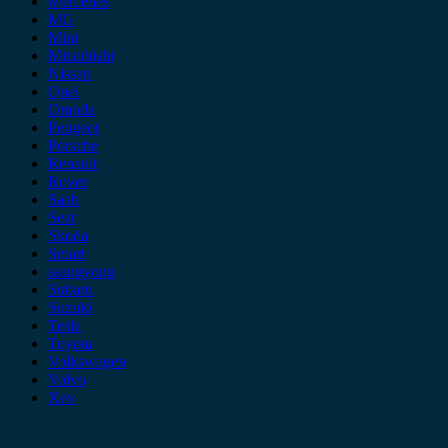
Mercedes
MG
Mini
Mitsubishi
Nissan
Opel
Omoda
Peugeot
Porsche
Renault
Rover
Saab
Seat
Skoda
Smart
ssangyong
Subaru
Suzuki
Tesla
Toyota
Volkswagen
Volvo
Xev