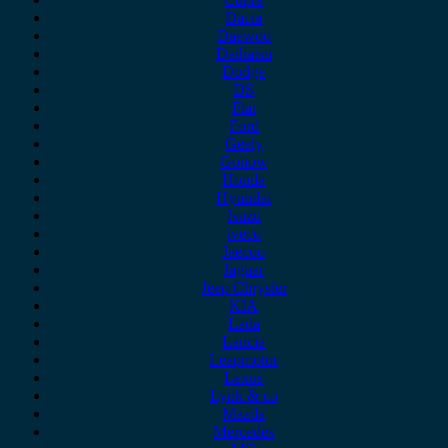
Dacia
Daewoo
Daihatsu
Dodge
DS
Fiat
Ford
Geely
Gonow
Honda
Hyundai
Isuzu
iveco
Jaecoo
Jaguar
Jeep Chrysler
KIA
Lada
Lancia
Leapmotor
Lexus
Lynk & co
Mazda
Mercedes