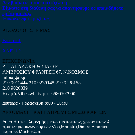
Δεν βρήκατε αυτό που ψάχνετε;
Είμαστε στη διάθεση σας να απαντήσουμε σε οποιαδήποτε
ερώτηση σας.
Επικοινωνήστε μαζί μας
ΑΚΟΛΟΥΘΗΣΤΕ ΜΑΣ
Facebook
ΧΑΡΤΗΣ
ΕΠΙΚΟΙΝΩΝΙΑ
Α.ΠΑΠΑΔΑΚΗ & ΣΙΑ Ο.Ε
ΑΜΒΡΟΣΙΟΥ ΦΡΑΝΤΖΗ 67, Ν.ΚΟΣΜΟΣ
info@ggp.gr
210 9012444
210 9239148
210 9238158
210 9026839
Κινητό-Viber-whatsapp : 6980507900
Δευτέρα - Παρασκευή 8:00 - 16:30
ΔΕΧΟΜΑΣΤΕ ΚΑΙ ΠΛΗΡΩΜΕΣ ΜΕΣΩ ΚΑΡΤΩΝ
Δυνατότητα πληρωμής μέσω πιστωτικών, χρεωστικών &
προπληρωμένων καρτών Visa,Maestro,Diners,American
Express,MasterCard.