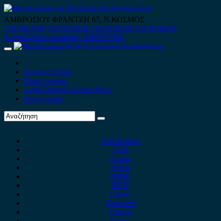
Skip
to
ΑΜΒΡΟΣΙΟΥ ΦΡΑΝΤΖΗ 67, Ν.ΚΟΣΜΟΣ
content
210 9012444
210 9239148
210 9238158
210 9026839
Κινητό-Viber-whatsapp : 6980507900
Primary
Menu
Αρχική Σελίδα
Ποιοί είμαστε
Ανταλλακτικά Αυτοκινήτων
Επικοινωνία
Alfa Romeo
Audi
Austin
Acura
BMW
BYD
Chery
Chevrolet
Citroen
Cupra