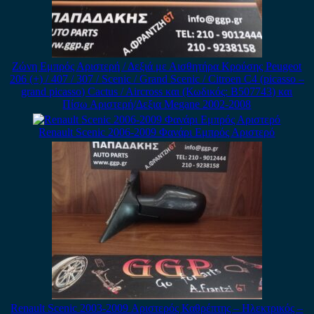
Ζώνη Εμπρός Αριστερή / Δεξιά με Αισθητήρα Κρούσης Peugeot
206 (+) / 407 / 307 / Scenic / Grand Scenic / Citroen C4 (picasso –
grand picasso) Cactus / Aircross και (Κωδικός: B507743) και
Πίσω Αριστερή/Δεξια Megane 2002-2008
Renault Scenic 2006-2009 Φανάρι Εμπρός Αριστερό
Renault Scenic 2003-2009 Αριστερός Καθρέπτης – Ηλεκτρικός –