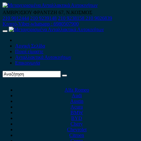
Skip
to
ΑΜΒΡΟΣΙΟΥ ΦΡΑΝΤΖΗ 67, Ν.ΚΟΣΜΟΣ
content
210 9012444
210 9239148
210 9238158
210 9026839
Κινητό-Viber-whatsapp : 6980507900
Primary
Menu
Αρχική Σελίδα
Ποιοί είμαστε
Ανταλλακτικά Αυτοκινήτων
Επικοινωνία
Alfa Romeo
Audi
Austin
Acura
BMW
BYD
Chery
Chevrolet
Citroen
Cupra