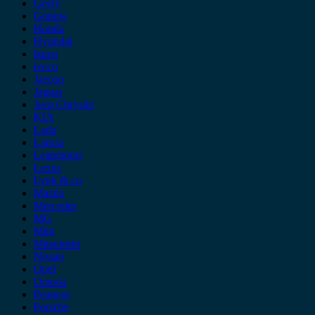
Geely
Gonow
Honda
Hyundai
Isuzu
iveco
Jaecoo
Jaguar
Jeep Chrysler
KIA
Lada
Lancia
Leapmotor
Lexus
Lynk & co
Mazda
Mercedes
MG
Mini
Mitsubishi
Nissan
Opel
Omoda
Peugeot
Porsche