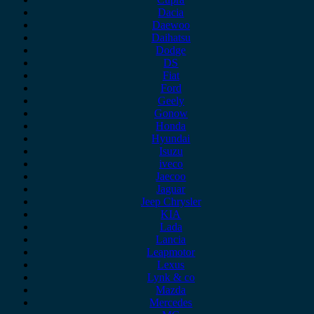
Dacia
Daewoo
Daihatsu
Dodge
DS
Fiat
Ford
Geely
Gonow
Honda
Hyundai
Isuzu
iveco
Jaecoo
Jaguar
Jeep Chrysler
KIA
Lada
Lancia
Leapmotor
Lexus
Lynk & co
Mazda
Mercedes