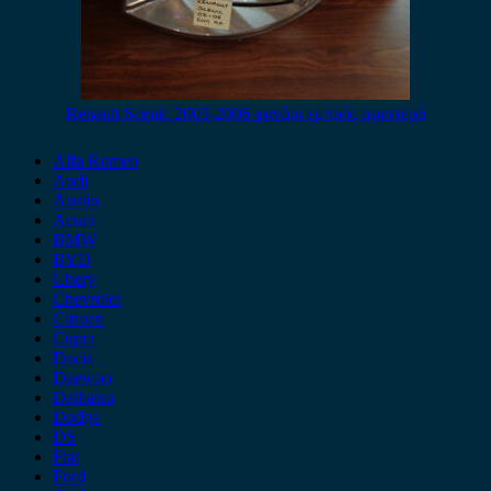
Renault Scenic 2003-2006 φανάρι εμπρός αριστερό
Alfa Romeo
Audi
Austin
Acura
BMW
BYD
Chery
Chevrolet
Citroen
Cupra
Dacia
Daewoo
Daihatsu
Dodge
DS
Fiat
Ford