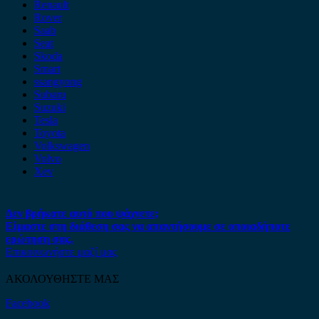
Renault
Rover
Saab
Seat
Skoda
Smart
ssangyong
Subaru
Suzuki
Tesla
Toyota
Volkswagen
Volvo
Xev
Δεν βρήκατε αυτό που ψάχνετε;
Είμαστε στη διάθεση σας να απαντήσουμε σε οποιαδήποτε
ερώτηση σας.
Επικοινωνήστε μαζί μας
ΑΚΟΛΟΥΘΗΣΤΕ ΜΑΣ
Facebook