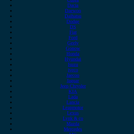
Dacia
Daewoo
Daihatsu
Dodge
DS
Fiat
Ford
Geely
Gonow
Honda
Hyundai
Isuzu
iveco
Jaecoo
Jaguar
Jeep Chrysler
KIA
Lada
Lancia
Leapmotor
Lexus
Lynk & co
Mazda
Mercedes