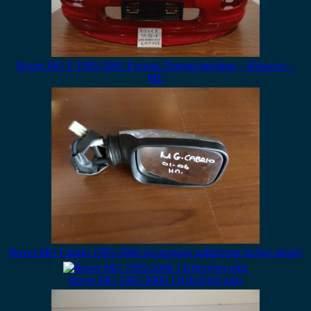
Rover MG F 1995-2001 Εμπρός Προφυλακτήρας – Κόκκινο –
ΜΣ
Rover MG Cabrio 1995-2006 ηλεκτρικός καθρέπτης δεξιός ασημί
Rover MG 1995-2006 1.8 βενζίνη μίζα