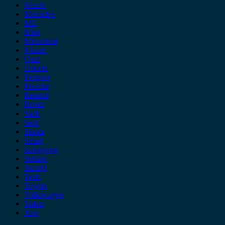
Mazda
Mercedes
MG
Mini
Mitsubishi
Nissan
Opel
Omoda
Peugeot
Porsche
Renault
Rover
Saab
Seat
Skoda
Smart
ssangyong
Subaru
Suzuki
Tesla
Toyota
Volkswagen
Volvo
Xev