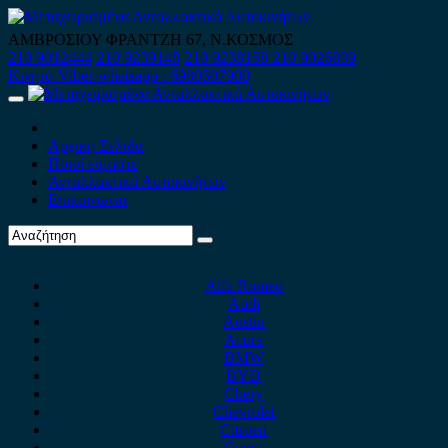
Skip
to
ΑΜΒΡΟΣΙΟΥ ΦΡΑΝΤΖΗ 67, Ν.ΚΟΣΜΟΣ
content
210 9012444
210 9239148
210 9238158
210 9026839
Κινητό-Viber-whatsapp : 6980507900
Primary
Menu
Αρχική Σελίδα
Ποιοί είμαστε
Ανταλλακτικά Αυτοκινήτων
Επικοινωνία
Alfa Romeo
Audi
Austin
Acura
BMW
BYD
Chery
Chevrolet
Citroen
Cupra