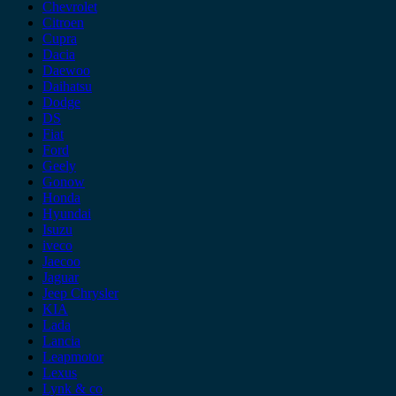
Chevrolet
Citroen
Cupra
Dacia
Daewoo
Daihatsu
Dodge
DS
Fiat
Ford
Geely
Gonow
Honda
Hyundai
Isuzu
iveco
Jaecoo
Jaguar
Jeep Chrysler
KIA
Lada
Lancia
Leapmotor
Lexus
Lynk & co