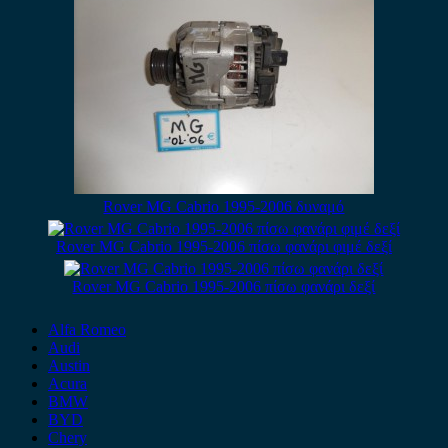
Rover MG Cabrio 1995-2006 δυναμό
Rover MG Cabrio 1995-2006 πίσω φανάρι φιμέ δεξί
Rover MG Cabrio 1995-2006 πίσω φανάρι δεξί
Alfa Romeo
Audi
Austin
Acura
BMW
BYD
Chery