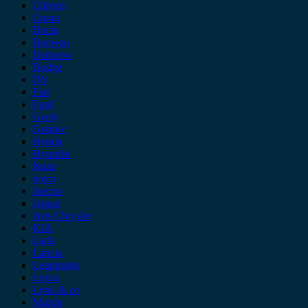
Citroen
Cupra
Dacia
Daewoo
Daihatsu
Dodge
DS
Fiat
Ford
Geely
Gonow
Honda
Hyundai
Isuzu
iveco
Jaecoo
Jaguar
Jeep Chrysler
KIA
Lada
Lancia
Leapmotor
Lexus
Lynk & co
Mazda