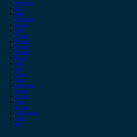
Mercedes
MG
Mini
Mitsubishi
Nissan
Opel
Omoda
Peugeot
Porsche
Renault
Rover
Saab
Seat
Skoda
Smart
ssangyong
Subaru
Suzuki
Tesla
Toyota
Volkswagen
Volvo
Xev