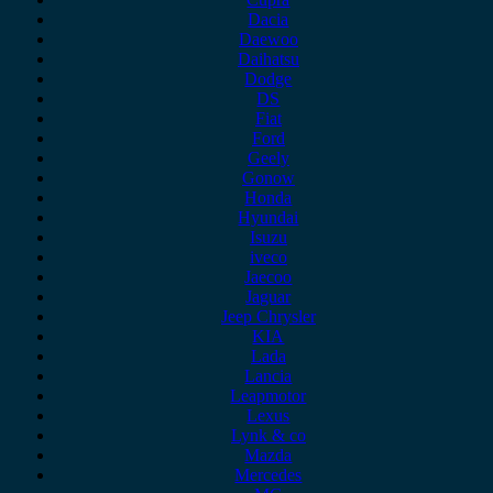
Dacia
Daewoo
Daihatsu
Dodge
DS
Fiat
Ford
Geely
Gonow
Honda
Hyundai
Isuzu
iveco
Jaecoo
Jaguar
Jeep Chrysler
KIA
Lada
Lancia
Leapmotor
Lexus
Lynk & co
Mazda
Mercedes