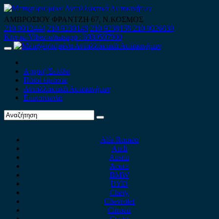
Skip
to
ΑΜΒΡΟΣΙΟΥ ΦΡΑΝΤΖΗ 67, Ν.ΚΟΣΜΟΣ
content
210 9012444
210 9239148
210 9238158
210 9026839
Κινητό-Viber-whatsapp : 6980507900
Primary
Menu
Αρχική Σελίδα
Ποιοί είμαστε
Ανταλλακτικά Αυτοκινήτων
Επικοινωνία
Alfa Romeo
Audi
Austin
Acura
BMW
BYD
Chery
Chevrolet
Citroen
Cupra