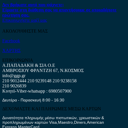
Δεν βρήκατε αυτό που ψάχνετε;
Είμαστε στη διάθεση σας να απαντήσουμε σε οποιαδήποτε
ερώτηση σας.
Επικοινωνήστε μαζί μας
ΑΚΟΛΟΥΘΗΣΤΕ ΜΑΣ
Facebook
ΧΑΡΤΗΣ
ΕΠΙΚΟΙΝΩΝΙΑ
Α.ΠΑΠΑΔΑΚΗ & ΣΙΑ Ο.Ε
ΑΜΒΡΟΣΙΟΥ ΦΡΑΝΤΖΗ 67, Ν.ΚΟΣΜΟΣ
info@ggp.gr
210 9012444
210 9239148
210 9238158
210 9026839
Κινητό-Viber-whatsapp : 6980507900
Δευτέρα - Παρασκευή 8:00 - 16:30
ΔΕΧΟΜΑΣΤΕ ΚΑΙ ΠΛΗΡΩΜΕΣ ΜΕΣΩ ΚΑΡΤΩΝ
Δυνατότητα πληρωμής μέσω πιστωτικών, χρεωστικών &
προπληρωμένων καρτών Visa,Maestro,Diners,American
Express,MasterCard.